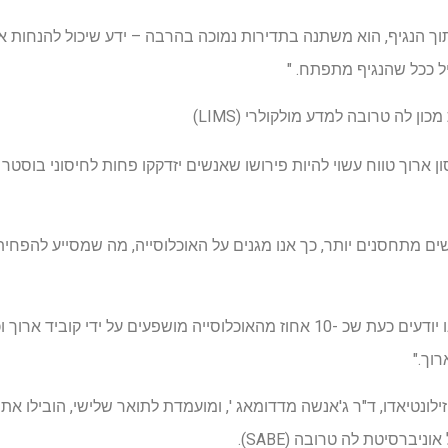
תוך הנגיף, הוא משתנה בתדירות נמוכה בהרבה – ידע שיכול להנחות
יל ככל שהנגיף מתפתח. "
ן לה טרובה למדע מולקולרי (LIMS)
 ארוך טווח עשוי להיות פירושו שאנשים יזדקקו פחות לחיסוני בוסטר כ
ם מתחסנים יותר, כך אנו מגנים על האוכלוסייה, מה שמסייע להפחית 
"אבל יש יותר מסתם קוביד – אנו יודעים כעת שכ -10 אחוז מהאוכלוסייה מושפעים ע
וך."
לונטיאדו, ד"ר ג'אנשה מדדומאג ', ומועמדת לתואר שלישי, הובילו א
יברסיטת לה טרובה (SABE).