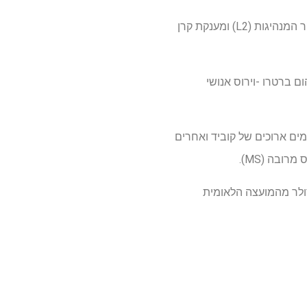
זה מומן באמצעות מרכז המנהיגות של פרופסור גראס הבריאות והמחקר הרפואי (NHMRC) מענק חוקר המנהיגות (L2) ומענקת קרן
ם ברטרו -וירוס אנושי
הומים ארוכים של קוביד ואחרים
חריפה (ריצוף) מרכז מצוינות המחקר קיבלה מימון פדרלי של 3 מיליון דולר מהמועצה הלאומית