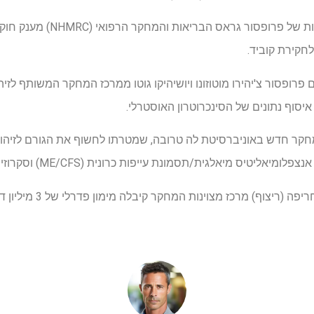
ופסור צ'יהירו מוטוזונו ויושיהיקו גוטו ממרכז המחקר המשותף לזיהו
איסוף נתונים של הסינכרוטרון האוסטרלי.
יל גם מרכז מחקר חדש באוניברסיטת לה טרובה, שמטרתו לחשוף את הגורם לזי
טיס מיאלגית/תסמונת עייפות כרונית (ME/CFS) וסקרוזיס מרובה (MS).
מרכז מחלות זיהום נגיפי לאחר 