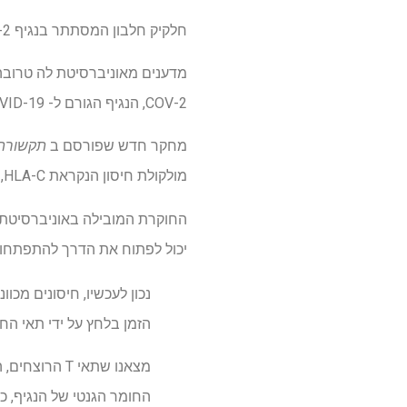
חלקיק חלבון המסתתר בנגיף SARS-COV-2 עלול להוביל לחיסונים מגנים יותר ומגנים יותר עבור COVID-19.
COV-2, הנגיף הגורם ל- COVID-19, אשר משתנה בתדירות נמוכה יותר מאשר חלבון השטח-ספיד הממוקד כיום על ידי חיסונים.
מחקר חדש שפורסם ב
תקשורת
מולקולת חיסון הנקראת HLA-C, שתאי T רוצחים משתמשים אז כדי לזהות ולבטל זיהום.
יכול לפתוח את הדרך להתפתחות חיסו
נכון לעכשיו, חיסונים מכו
הזמן בלחץ על ידי תאי החי
מצאנו שתאי T
החומר הגנטי של הנגיף, כמ