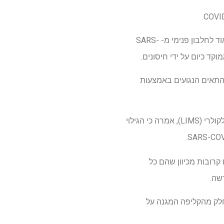
מדענים מאוניברסיטת לה טרובה ואוניברסיטת קוממוטו ביפן גילו שמערכת החיסון של הגוף מגיבה מאוד לחלבון פנימי מ- SARS-
 התאים הנגועים באמצעות
החוקרת המובילה באוניברסיטת לה טרוב, פרופסור סטפני גרא, סגנית מנהלת מכון לה טרוב למדע מולקולרי (LIMS), אמרה כי הגילוי
קרובות מכיוון שהם כל
שה.
ווה חלק מהקליפה המגנה על