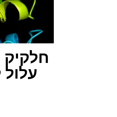
חלקיק ח
עלול ל