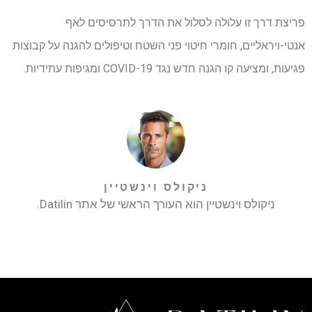
פריצת דרך זו עלולה לסלול את הדרך לתרסיסים לאף
אנטי-ויראליים, חומרי חיטוי פני השטח וטיפולים להגנה על קבוצות
פגיעות, ומציעה קו הגנה חדש נגד COVID-19 ומגיפות עתידיות.
ניקולס וינשטיין
ניקולס וינשטיין הוא העורך הראשי של אתר Datilin.