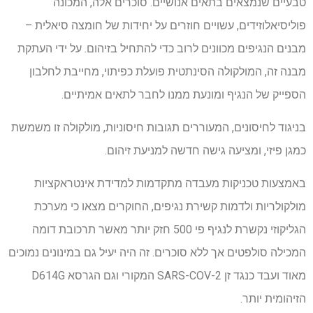
טבעיים שנמצאים בתאים אנושיים. סוכרים אלה, המכונה
פוליסיאלוזידים, עשויים חוזרים על יחידות של חומצה סיאלית –
מבנים הנגיפים מכוונים לרוב כדי להתחיל בזיהום. על ידי העתקת
מבנה זה, המולקולה הסינתטית פועלת כפיתוי, מחייבת לחלבון
הספייק של הנגיף ומונעת ממנו לחבר לתאים אמיתיים.
בניגוד לחיסונים, המעוררים תגובות חיסוניות, מולקולה זו משמשת
כמגן פיזי, ומציעה גישה חדשה למניעת זיהום.
באמצעות טכניקות מעבדה מתקדמות למדידת אינטראקציות
מולקולריות ולדמות קשירת נגיפים, החוקרים מצאו כי מערכת
הגליקוזי נקשרת לנגיף פי 500 חזק יותר מאשר תרכובת דומה
המכילה סולפטים אך ללא סוכרים. זה היה יעיל גם במינונים נמוכים
מאוד ועבד כנגד זן SARS-COV-2 המקורי וגם הגרסא D614G
הזיהומית יותר.