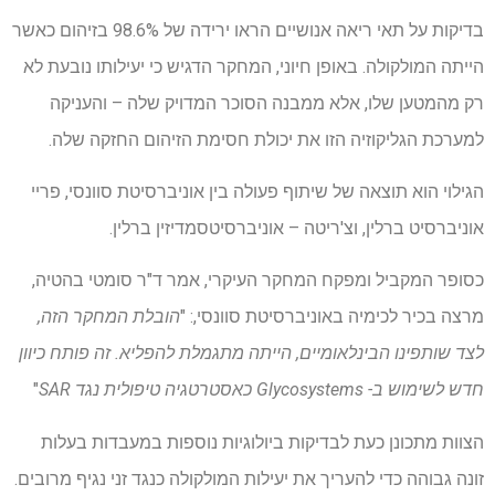
בדיקות על תאי ריאה אנושיים הראו ירידה של 98.6% בזיהום כאשר
הייתה המולקולה. באופן חיוני, המחקר הדגיש כי יעילותו נובעת לא
רק מהמטען שלו, אלא ממבנה הסוכר המדויק שלה – והעניקה
למערכת הגליקוזיה הזו את יכולת חסימת הזיהום החזקה שלה.
הגילוי הוא תוצאה של שיתוף פעולה בין אוניברסיטת סוונסי, פריי
אוניברסיט ברלין, וצ'ריטה – אוניברסיטסמדיזין ברלין.
כסופר המקביל ומפקח המחקר העיקרי, אמר ד"ר סומטי בהטיה,
מרצה בכיר לכימיה באוניברסיטת סוונסי,: "
הובלת המחקר הזה,
לצד שותפינו הבינלאומיים, הייתה מתגמלת להפליא. זה פותח כיוון
חדש לשימוש ב- Glycosystems כאסטרטגיה טיפולית נגד SAR
"
הצוות מתכונן כעת לבדיקות ביולוגיות נוספות במעבדות בעלות
זונה גבוהה כדי להעריך את יעילות המולקולה כנגד זני נגיף מרובים.