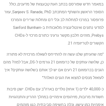
במאמר חדש שפורסם בכתב העת
טֶבַע
צוות של מדענים, כולל
הסופר הראשון והשותף המתכתב Sanjeev S. Ranade, PhD, עוזר
פרופסור במרכז למחלות לב וכלי דם ומחלות שרירים והמרכז
למדעי נתונים ואינטליגנציה מלאכותית ב-Sanford Burnham
Prebys, מזהים חלבון מקשר גרעיני כתורם מרכזי ל-CHDs
הקשורים לטריזומיה 21.
"מה שהעיתון שלנו עשה זה להתייחס לשאלה מרכזית לא פתורה:
כן, שלושה עותקים של כרומוזום 21 גורמים ל-DS, אבל למה? מהם
הגנים בכרומוזום 21 רעים אם יש לך אותם בשלושה עותקים? איך
לעזאזל מנסים למצוא את הגנים האלה?"
כ-40,000 ילדים (1 אחוז) נולדים בארה"ב עם CHDs. ישנן סיבות
חשודות מרובות, מזיהומים אימהיים במהלך ההריון והתנהגויות
אימהיות כמו עישון, וכלה בחשיפה סביבתית, כגון מזהמים.