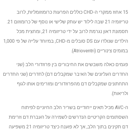
15 אחוז ממקרי ה-CHD כוללים הפרעות כרומוזומליות, לרוב
טריזומיה 21 שבה לילוד יש עותק שלישי או נוסף של כרומוזום 21.
תסמונת דאון נגרמת לרוב על ידי טריזומיה 21, ומחצית מכל
הילדים שנולדו עם DS סובלים מ-CHD, במיוחד עלייה של פי 1,000
במומים צינוריים (Atrioventri).
פגמים כאלה משבשים את החיבורים בין פרוזדורי הלב (שני
החדרים העליונים של האיבר שמקבלים דם) לחדרים (שני החדרים
התחתונים שמקבלים דם מהפרוזדורים ומזרימים אותו לגוף
ולריאות).
ה-AVC מכיל תאים ייחודיים בשריר הלב החיוניים לפיתוח
השסתומים הקריטיים הנדרשים לשמירה על העברת דם וזרימת
דם תקינים בתוך הלב, אך לא פוענח כיצד טריזומיה 21 משפיעה