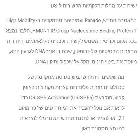
ישירות על מחלות דלקתיות הקשורות ל-DS.
במאמרם החדש, Ranade ועמיתיהם מתמקדים ב-High Mobility
Group Nucleosome Binding Protein 1 או HMGN1, חלבון נמצא
בכל מקום וקריטי המשמש לקשירה ולבניית נוקלאוזומים, היחידות
החוזרות הבסיסיות של כרומטין, שבתורו אורז DNA לגרעין התא,
מווסת את ביטוי הגנים ומקל על שכפול ותיקון DNA.
מה שעשינו היה להשתמש בגרסה מתקדמת של
טכנולוגיית חזרות פלינדרום קצרות מקובצות באופן
קבוע, הנקראת CRISPR Activation (CRISPRa) כדי
לראות אם נוכל להגביר את רמות הגנים של כרומוזום
21, ואז להמיר או לתכנת מחדש תא נורמלי להיראות
כמו תא תסמונת דאון.