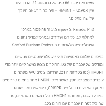
עשינו זאת עבור 66 גנים של כרומוזום 21 ואז הראינו
שגן אפיגנטי – HMGN1 – היה בחור רע אם היו לך
שלושה עותקים."
Sanjeev S. Ranade, PhD, עוזר פרופסור במרכז
למחלות לב וכלי דם ושרירים ובמרכז למדעי נתונים
ואינטליגנציה מלאכותית ב-Sanford Burnham Prebys
בניסויים שלהם באמצעות תאי גזע פלוריפוטנטיים אנושיים
ומודלים של עכברים של DS, החוקרים מצאו כאשר קיים יותר מדי
HMGN1 (כמו בטריזומיה 21), קרדיומיוציטים AVC מפתחים
עוברים למצב לא תקין. כאשר אלל HMGN1 אחד בתאים טריזומיים
נמחק באמצעות טכנולוגיית CRISPR, ביטוי גנים תקין שוחזר.
במודל העכבר, הפחתת HMGN1 הצילה פגמים מסתמיים, מה
שהוביל לפחות עכברים עם חורים בלב.