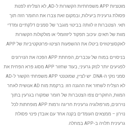
מוטציות APP משפחתיות הקשורות ל-AD, לא הצליחו לפנות
פסולת גרעינית ביעילות, ובמקום זאת צברו את החומר הזה תוך
תאי. הצטברות זו לוותה בביטוי מוגבר של סמנים דלקתיים ומדדי
מוות של תאים. עיכוב תפקוד ליזוזומלי או מולקולות הקשורות
לאקסוציטוזיס ביטלו את ההשפעות הציטו-פרוטקטיביות של APP.
בניסויים במוח של עכברים, הפחתת APP הפכה את הנוירונים
לפגיעים יותר לנזק גרעיני, בעוד שחזור APP מסוג פרא הפחית את
סמני נזקי ה-DNA. יש לציין, שמוטנטי APP משפחתי הקשור ל-AD
לא הצליח לשחזר את ההגנה הזו. ברקמת מוח AD אנושית לאחר
המוות, החוקרים צפו הצטברות של חומר שמקורו בגרעין בתוך
נוירונים, מורפולוגיה גרעינית חריגה ורמות APP מופחתות לכל
נוירון – ממצאים העומדים בקנה אחד עם אובדן פינוי פסולת
גרעינית תלויה ב-APP במחלה.