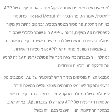
"ממצאים אלה מזמינים אותנו לשקול מחדש את תפקידה של APP
לחלוטין", אומר הסופר הבכיר ד"ר Hideaki Matsui, פרופסור
באותה מחלקה. פרופסור מטסוי מסביר, "במקום להיות רק מקור
לפפטידים Aβ מזיקים, נראה ש-APP הוא שומר סלולרי שמסיר
פסולת גרעינית בתנאים של לחץ גרעיני. כאשר פונקציה זו אובדת
– באמצעות רמות מופחתות של APP או מוטציות הקשורות
למחלה – הצטברות כתוצאה מכך של פסולת גרעינית עלולה להניע
את הדלקת הנוירולוגית ונוירודים.
ממצאי הצוות מוסיפים מימד חדש לביולוגיה של AD, וממצבים נזק
גרעיני ותפקוד ליזוזומלי כתורמים פוטנציאליים במעלה הזרם
לפתולוגיה של המחלה. מחקר עתידי יבדוק כיצד פונקציית פינוי
הפסולת הגרעינית של APP קשורה להצטברות Aβ, ובאיזה שלב
במהלך ההזדקנות והניוון העצבי מנגנון זה נכשל.