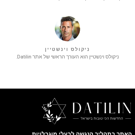
ניקולס וינשטיין
ניקולס וינשטיין הוא העורך הראשי של אתר Datilin.
האתר בתהליך הנגשה לבעלי מוגבלויות