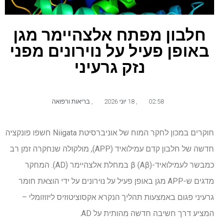
חלבון מפתח אלצהיימר מגן
באופן פעיל על נוירונים מפני
נזק גרעיני
02:58
,
18 יוני 2026
,
בריאות ורפואה
חוקרים במכון לחקר המוח של אוניברסיטת Niigata חשפו פונקציה
חדשה של חלבון קדם עמילואיד (APP), מולקולה שנחקרה זמן רב
כמבשר לעמילואיד-β (Aβ) במחלת אלצהיימר (AD). המחקר
מדגים ש-APP מגן באופן פעיל על נוירונים על ידי הוצאת חומר
גרעיני פגום באמצעות תהליך הנקרא אקסוציטוזיס ליזוזומלי –
המציע דרך חשיבה חדשה מהותית על AD.