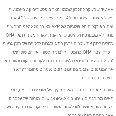
APP ידוע בעיקר כחלבון שממנו נוצרים פפטידים Aβ באמצעות
פיצול אנזימטי; הצטברות Aβ במוח היא סימן היכר של AD. עם
זאת, הפונקציות הפיזיולוגיות של APP באורך מלא לפני המחשוף
נותרו לא מובנות. ידוע היטב כי הזדקנות, עקה חמצונית ונזקי DNA
עלולים לסכן את שלמות גרעין התא, ולגרום לדליפה של תוכן גרעיני
– כולל שברי DNA, כרומטין וחלבוני היסטון – אל הציטופלזמה.
"פסולת גרעינית" זו יכולה לעורר תגובות דלקתיות חזקות ומוות תאי,
אך המנגנונים שבאמצעותם נוירונים נפטרים מחומר זה לא היו
ידועים במידה רבה.
צוות המחקר השתמש במערך מקיף של מודלים ניסיוניים, כולל
תאים מתורבתים, נוירונים מ-iPSC אנושיים, מוחות של עכברים
ורקמת מוח אנושית AD לאחר המוות, כדי לחקור את תפקידה של
APP בהגנה מפני נזק גרעיני.