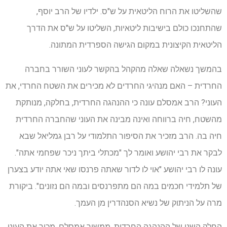
שהשליטו את הרוח הליטאית על ש"ס. ילדיו של הרב יוסף,
שהתחנכו כולם בישיבות ליטאיות, השליטו על ש"ס את הדרך
הליטאית הקיצונית במקום הגישה הספרדית המתונה.
בהמשך נשאלה שאלה מהקהל בהקשר לעוני השורר בחברה
החרדית – האם מנהיגי החרדים לא מכירים את השטח החרדי, את
העוני? הרב אמסלם עונה כי ההנהגה החרדית, בחלקה, מנותקת
מהשטח, חיה ברווחה ואינה מבינה את העוני שהחברה החרדית
חיה בה. הרב מזכיר את הסיפור התלמודי על רבן גמליאל שבא
לבקר את רבי יהושע ואומר לך "מכתלי ביתך ניכר שפחמי אתה".
עונה לו רבי יהושע "אוי לו לדור שאתה פרנסו שאי אתה יודע בצערן
של תלמידי חכמים במה הם מתפרנסים ובמה הם נזונים". ביקורת
מרה על הניתוק של נשיא הסנהדרין מן העמך.
החלק השני של ההנהגה החרדית, ממשיך אמסלם, מכיר את העוני