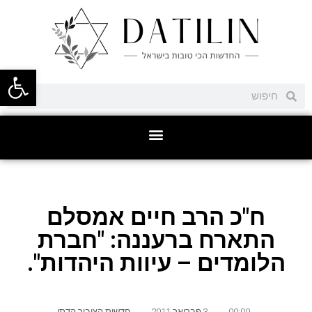
פתח סרגל
ח"כ הרב חיים אמסלם
התארח ברעננה: "חברת
הלומדים – עיוות היהדות".
00:00
,
3 פברואר 2011
,
חדשות הציבור הדתי