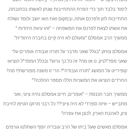
לימוד בלבד תוך כדי הפרת ההתחייבות שנתן לאשתו בכתובתה,
התחייבות לזון ולפרנס אותה, ובמקום זאת הוא יושב ולומד ושולח
את אשתו לצאת לפרנס את המשפחה – "זהו עיוות היהדות "
ממשיך הרב אמסלם "ומעולם לא היה קיים בחברה היהודית".
אמסלם צוחק "בגלל שאני מדבר על תורה ועבודה אומרים עלי
שאני מפד"לניק. נו אז מה? זה כל כך גרוע? ובכלל המפד"ל הוציאו
קופירייט על המושג "תורה ועבודה"? הרי זו משנה מפורשת!! מה?
החרדים הוציאו את המשניות הללו מספר ההלכה?"
ממשיך חבר הכנסת – "אומרים, חיים אמסלם נהיה ציוני, ואני
מתבייש – איזה ספרדי לא היה ציוני?? כל רבני מרוקו הטיפו לחיבת
ציון, לאהבת הארץ, לכונן את עפרה".
אמסלם מאשים שעל ביתו של הרב עובדיה יוסף השתלטו גורמים