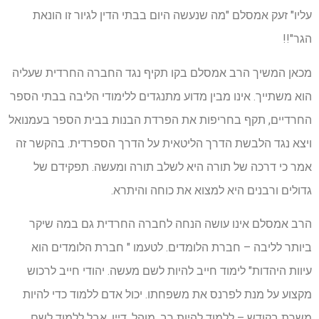
עליו" זעק אמסלם "מה שנעשה היום בבתי הדין לגיור זו הונאת
הגר"!!
מכאן המשיך הרב אמסלם בקו תקיף נגד החברה החרדית שעליה
הוא משתייך. אינו מבין מדוע מתנגדים ללימודי הליבה בבתי הספר
החרדיים, תקף בחריפות את הפרדת הבנות בבית הספר בעמנואל
ויצא נגד הלבשת הדרך הליטאית על הדרך הספרדית. בהקשר זה
אמר כי דרכה של תורה היא לשלב תורה ומעשה. תפקידם של
גדולים ורבנים היא למצוא את כוחה והיתרא.
הרב אמסלם אינו עושה הנחה לחברה החרדית גם במה שיקר
ביותר לליבה – חברת הלומדים. לטעמו " חברת הלומדים הוא
עיוות היהדות" לימוד חייב להיות לשם מעשה. יהודי חייב לרכוש
מקצוע על מנת לפרנס את משפחתו. יכול אדם ללמוד כדי להיות
משרת בקודש – ללמוד להיות רב, מוהל, דיין, אבל ללמוד לשם