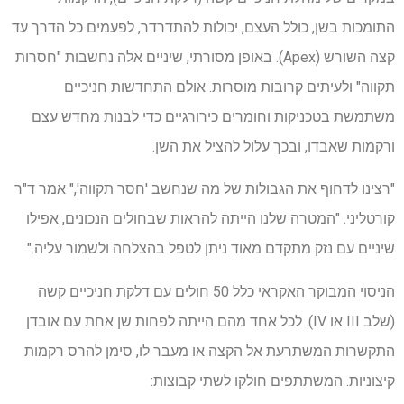
התומכות בשן, כולל העצם, יכולות להתדרדר, לפעמים כל הדרך עד
קצה השורש (Apex). באופן מסורתי, שיניים אלה נחשבות "חסרות
תקווה" ולעיתים קרובות מוסרות. אולם התחדשות חניכיים
משתמשת בטכניקות וחומרים כירורגיים כדי לבנות מחדש עצם
ורקמות שאבדו, ובכך עלול להציל את השן.
"רצינו לדחוף את הגבולות של מה שנחשב 'חסר תקווה'," אמר ד"ר
קורטליני. "המטרה שלנו הייתה להראות שבחולים הנכונים, אפילו
שיניים עם נזק מתקדם מאוד ניתן לטפל בהצלחה ולשמור עליה."
הניסוי המבוקר האקראי כלל 50 חולים עם דלקת חניכיים קשה
(שלב III או IV). לכל אחד מהם הייתה לפחות שן אחת עם אובדן
התקשרות המשתרעת אל הקצה או מעבר לו, סימן להרס רקמות
קיצוניות. המשתתפים חולקו לשתי קבוצות: