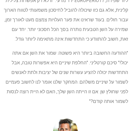
ליור שפירה,
EUROPERIO11
יו"ר מדעי. "זו לא רק אפשרות צלילית
קלינית, אלא גם כזו שיכולה להוביל לחיסכון משמעותי לטווח הארוך
עבור חולים. בעוד שראינו את פער העלויות צמצם מעט לאורך זמן,
שמירה על השן הטבעית נותרה בסך הכל חסכוני יותר. יחד עם
זאת, חשוב להתוודע כי התחדשות אינה מתאימה ליותר גודל.
"ההודעה החשובה ביותר היא פשוטה: שמור את השן אם אתה
יכול!" סיכם קורטליני. "החלפת שיניים היא אפשרות טובה, אבל
התחדשות יכולה להציע עשרות שנים של יציבות ולתת לאנשים
לשמור על שיניים משלהם. המחקר שלנו אומר לנו לחשוב פעמיים
לפני שחולץ שן. אם זו הייתה השן שלך, האם לא היית רוצה לנסות
לשמור אותה קודם?"