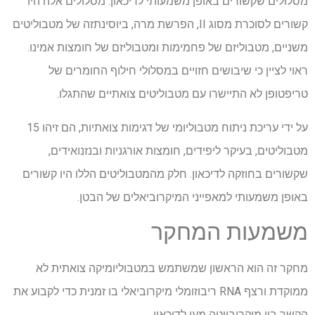
מסלולים שקשורים באופן משמעותי לדיכאון. מסלולים אלה היו
קשורים לסוכרת מסוג II, הפרשת מרה, ביוסינתזה של מטבוליטים
משניים, מטבוליזם של פחמימות ומטבוליזם של חומצות אמינו.
ראוי לציין כי שיבושים חזויים במסלולי חילוף החומרים של
טריפטופן לא התיישרו עם מטבוליטים צואתיים שהתגלו.
על ידי עריכת ניתוח מטבוליומי של דגימות צואתיות, הם זיהו 15
מטבוליטים, בעיקר ליפידים, חומצות אורגניות ובנזנואידים,
שקשורים בחוזקה לדיכאון. חלק מהמטבוליטים הללו היו קשורים
באופן משמעותי למאפייני המיקרוביאלים של הבטן.
משמעות המחקר
מחקר זה הוא הראשון שמשתמש במטבוליומיקה צואתית לא
ממוקדת ורצף RNA ריבוזומלי מיקרוביאלי בו זמנית כדי לקבוע את
הקשר בין מיקרוביוטה מעי לדיכאון.