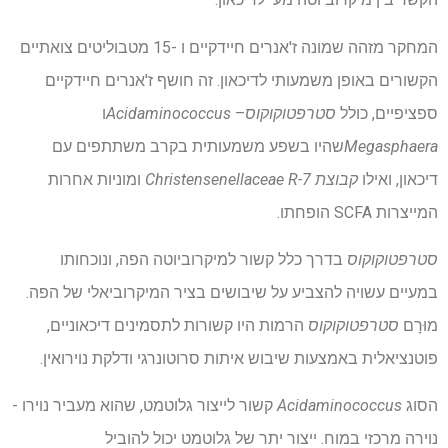
המחקר מזהה שמונה ז'אנרים חיידקיים ו -15 מטבוליטים צואתיים
הקשורים באופן משמעותי לדיכאון. זה חושף ז'אנרים חיידקיים
ספציפיים, כולל
סטרפטוקוקוס
–
Acidaminococcus
ו
Megasphaera
שהיו בשפע משמעותית בקרב משתתפים עם
דיכאון, ואילו
קבוצת Christensenellaceae R-7
ומוניות אחרות
המייצרות SCFA הופחתו.
סטרפטוקוקוס
בדרך כלל קשור למיקרוביוטה הפה, ונוכחותו
במעיים עשויה להצביע על שיבושים בציר המיקרוביאלי של הפה.
מוּרָם
סטרפטוקוקוס
הרמות היו קשורות לתסמינים דיכאוניים,
פוטנציאלית באמצעות שיבוש איתות סרוטונרגי ודלקת נוירואין.
הסוג
Acidaminococcus
קשור לייצור גלוטמט, שהוא מעביר נוירו -
נוירה מרכזי במוח. ייצור יתר של גלוטמט יכול להוביל