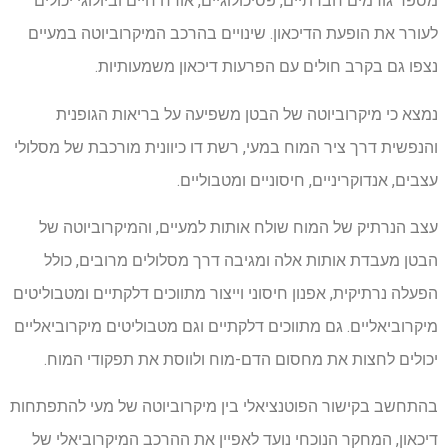
מספר גורמים חברתיים, פסיכולוגיים, אורח חיים וביולוגי יכולים
לעורר את הופעת הדיכאון. שינויים בהרכב המיקרוביוטה במעיים
נצפו גם בקרב חולים עם הפרעות דיכאון משמעותיות.
נמצא כי מיקרוביוטה של ​​הבטן משפיעה על בריאות הגופנית
והנפשית דרך ציר המוח במעי, רשת דו כיוונית מורכבת של מסלולי
עצבים, אנדוקריניים, חיסוניים ומטבוליים.
עצב הנרתיק של המוח שולח אותות למעיים, והמיקרוביוטה של ​​
הבטן מעבדת אותות אלה ומגיבה דרך מסלולים מרובים, כולל
הפעלה נרתיקית, אפנון חיסוני וייצור מתווכים דלקתיים ומטבוליטים
מיקרוביאליים. גם מתווכים דלקתיים וגם מטבוליטים מיקרוביאליים
יכולים לחצות את מחסום הדם-מוח ולווסת את תפקודי המוח.
בהתחשב בקישור הפוטנציאלי בין מיקרוביוטה של ​​מעי להתפתחות
דיכאון, המחקר הנוכחי נועד לאפיין את ההרכב המיקרוביאלי של