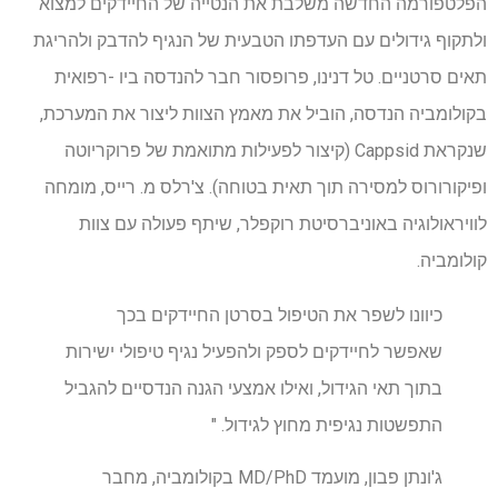
הפלטפורמה החדשה משלבת את הנטייה של החיידקים למצוא
ולתקוף גידולים עם העדפתו הטבעית של הנגיף להדבק ולהריגת
תאים סרטניים. טל דנינו, פרופסור חבר להנדסה ביו -רפואית
בקולומביה הנדסה, הוביל את מאמץ הצוות ליצור את המערכת,
שנקראת Cappsid (קיצור לפעילות מתואמת של פרוקריוטה
ופיקורורוס למסירה תוך תאית בטוחה). צ'רלס מ. רייס, מומחה
לוויראולוגיה באוניברסיטת רוקפלר, שיתף פעולה עם צוות
קולומביה.
כיוונו לשפר את הטיפול בסרטן החיידקים בכך
שאפשר לחיידקים לספק ולהפעיל נגיף טיפולי ישירות
בתוך תאי הגידול, ואילו אמצעי הגנה הנדסיים להגביל
התפשטות נגיפית מחוץ לגידול. "
ג'ונתן פבון, מועמד MD/PhD בקולומביה, מחבר