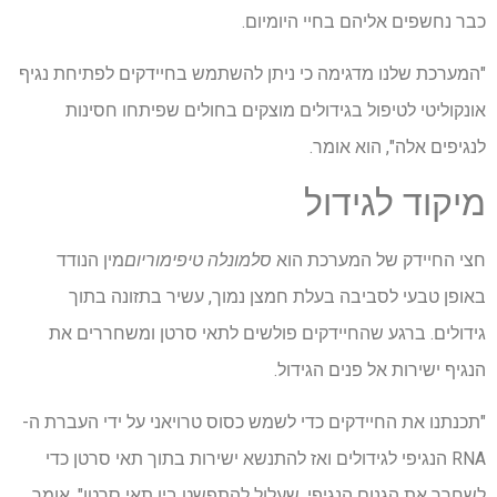
כבר נחשפים אליהם בחיי היומיום.
"המערכת שלנו מדגימה כי ניתן להשתמש בחיידקים לפתיחת נגיף
אונקוליטי לטיפול בגידולים מוצקים בחולים שפיתחו חסינות
לנגיפים אלה", הוא אומר.
מיקוד לגידול
חצי החיידק של המערכת הוא
סלמונלה טיפימוריום
מין הנודד
באופן טבעי לסביבה בעלת חמצן נמוך, עשיר בתזונה בתוך
גידולים. ברגע שהחיידקים פולשים לתאי סרטן ומשחררים את
הנגיף ישירות אל פנים הגידול.
"תכנתנו את החיידקים כדי לשמש כסוס טרויאני על ידי העברת ה-
RNA הנגיפי לגידולים ואז להתנשא ישירות בתוך תאי סרטן כדי
לשחרר את הגנום הנגיפי, שעלול להתפשט בין תאי סרטן", אומר