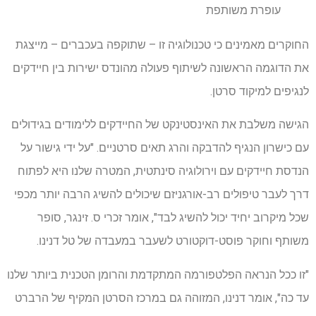
עופרת משותפת
החוקרים מאמינים כי טכנולוגיה זו – שתוקפה בעכברים – מייצגת
את הדוגמה הראשונה לשיתוף פעולה מהונדס ישירות בין חיידקים
לנגיפים למיקוד סרטן.
הגישה משלבת את האינסטינקט של החיידקים ללימודים בגידולים
עם כישרון הנגיף להדבקה והרג תאים סרטניים. "על ידי גישור על
הנדסת חיידקים עם וירולוגיה סינתטית, המטרה שלנו היא לפתוח
דרך לעבר טיפולים רב-אורגניזם שיכולים להשיג הרבה יותר מכפי
שכל מיקרוב יחיד יכול להשיג לבד", אומר זכרי ס. זינגר, סופר
משותף וחוקר פוסט-דוקטורט לשעבר במעבדה של טל דנינו.
"זו ככל הנראה הפלטפורמה המתקדמת והרומן הטכנית ביותר שלנו
עד כה", אומר דנינו, המזוהה גם במרכז הסרטן המקיף של הרברט