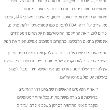
המחקר, שפורסם ב
JCI Insight
מזהה קבוצה חדשה של תאים
חיסוניים המעורבים בפיתוח סוכרת של מעכב מחסום
חיסוני-הנגרמת על ידי מעכבי חיסון, ומראים כי מעכבי JAK, שכבר
מאושרים על ידי ה- FDA לתנאים כמו פסוריאזיס ודלקת פרקים,
יכולים לעצור את ההתקפה האוטואימונית על תאים המפקידים
אינסולין בתאים הלבלים, ובמקרים מסוימים, אפילו, הפוך את הנזק.
הממצאים מצביעים על דרך חדשה להגן על החולים מפני סיבוך
רציני זה הקשור לאנדוקרינה של אימונותרפיה סרטנית – כזו שכעת
אין לה דרך יעילה למנוע או להפוך את השפעותיו – מבלי לפגוע
ביעילות הטיפול בסרטן שלהם.
זו אחת הפעמים הראשונות שמצאנו דרך להתערב
ברעילות זו בצורה משמעותית. ככל שיותר מטופלים
מקבלים אימונותרפיה לסרטן בשלב מוקדם ועלולים