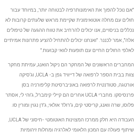
"אם נוכל להפוך את האימונותרפיה לבטוחה יותר, במיוחד עבור
חולים עם מחלה אוטואימונית שקיימת מראש שלעתים קרובות לא
נכללים בניסויים, אנו יכולים להרחיב את טווח ההגעה של טיפולים
אלה", אמר לכננר. "ואנחנו יכולים להתחיל להציע פתרונות אמיתיים
לאלפי החולים החיים עם תופעות לוואי קבועות."
המחברים הראשונים של המחקר הם ניקול הואנג, עמיתת מחקר
צוות בבית הספר לרפואה של דייוויד גפן ב- UCLA, וג'סיקה
אורטגה, סטודנטית לרפואה באוניברסיטת קליפורניה בסן
פרנסיסקו. מחברי UCLA אחרים הם קיילי קימברל, ג'והי לי, אסתר
פלוסו, שרה וואנג, קריסטי קים, ג'רולד אולאי, ג'דן נגוין ומורין סו.
העבודה היא חלק ממרכז המצוינות האוטומטי -חיסוני של UCLA,
שיתוף פעולה עם המכון הלאומי לאלרגיה ומחלות זיהומיות