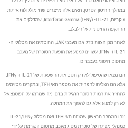
האוטואימוני האגרסיבי על תאי בטא המייצרים אינסולין בלבלב
במהלך החיסון הסרטן. תאים אלה מייצרים שתי מולקולות איתות
עיקריות, IL-21 ו- Interferon Gamma (IFNγ), שמדלקים את
ההתקפה החיסונית על הלבלב.
לאחר מכן הצוות בדק אם מעכבי JAK, החוסמים את מסלולי ה-
IL-21 ו- IFNγ, עשויים למנוע את הופעת הסוכרת של מעכב
מחסום חיסוני בעכברים.
הם מצאו שהטיפול לא רק חסם את ההשפעות של IL-21 ו- IFNγ,
אלא הם הצליחו להפחית את מספר תאי TFH, ובמקרים מסוימים
להחזיר את רמות הסוכר הרגילות בדם, מה שמרמז על הפוטנציאל
לא רק למנוע אלא גם להפוך את המחלה.
"זהו המחקר הראשון שמזהה תאי TFH ואת מסלול IL-21/IFNγ
כמנהלי מפתח של סוכרת מסוג מעכב מחסום הנגרמת על ידי