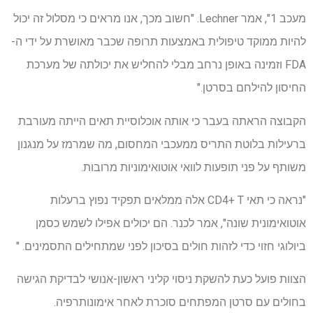
מעכב 1", אמר Lechner. "חשוב מכך, אנו מראים כי מסלול זה יכול
להיות ממוקד טיפולית באמצעות תרופה שכבר מאושרת על ידי ה-
FDA וזמינה באופן נרחב מבלי להחליש את יכולתה של מערכת
החיסון להילחם בסרטן."
הקבוצה הראתה בעבר כי אותה אוכלוסיית תאים הייתה מעורבת
ברעילות בלוטת התריס ממעכבי המחסום, מה שמרמז על מנגנון
משותף על פני תופעות לוואי אוטואימוניות מרובות.
"נראה כי תאי CD4+ T אלה ממלאים תפקיד נפוץ ברעלות
אוטואימונית שונה", אמר לכנר. הם יכולים אפילו לשמש כסמן
ביולוגי חזוי כדי לזהות חולים בסיכון לפני שמתחילים התסמינים. "
הצוות פועל כעת להשקת ניסוי קליני ראשון-אנושי לבדיקת הגישה
בחולים עם סרטן המפתחים סוכרת לאחר אימונותרפיה.