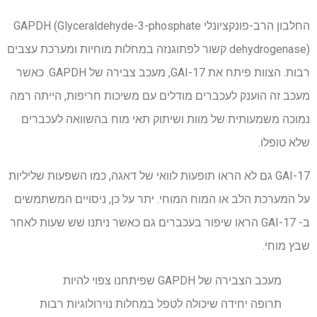
החלבון הרב-פונקציונלי GAPDH (Glyceraldehyde-3-phosphate
dehydrogenase) קשור לפתוגנזה במחלות מוחיות ומערכת עצבים
רבות. הצוות פיתח את GAI-17, מעכב צבירה של GAPDH. כאשר
מעכב זה הוענק לעכברים מודלים עם משיכות חריפות, הייתה רמה
נמוכה משמעותית של מוות ושיתוק תאי מוח בהשוואה לעכברים
שלא טופלו.
GAI-17 גם לא הראו תופעות לוואי של דאגה, כמו השפעות שליליות
על המערכת הלב או המוח המוחי. יתר על כן, ניסויים המשתמשים
ב- GAI-17 הראו שיפור בעכברים גם כאשר ניתנו שש שעות לאחר
שבץ מוחי.
מעכב הצבירה של GAPDH שפיתחנו צפוי להיות
תרופה יחידה שיכולה לטפל במחלות נוירולוגיות רבות