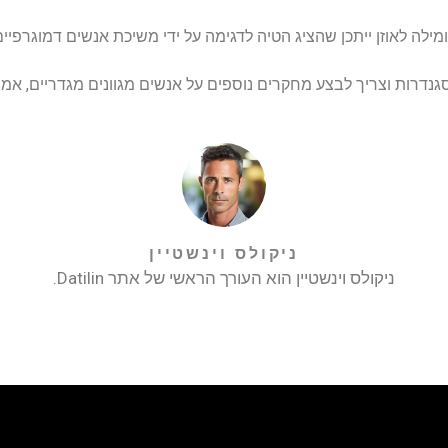
לה לאוזן ייתכן שהציג הטיה לדגימה על ידי משיכת אנשים דמוגרפיים
גנדרות וצריך לבצע מחקרים נוספים על אנשים מגוונים מגדריים, אמר
ניקולס וינשטיין
ניקולס וינשטיין הוא העורך הראשי של אתר Datilin.