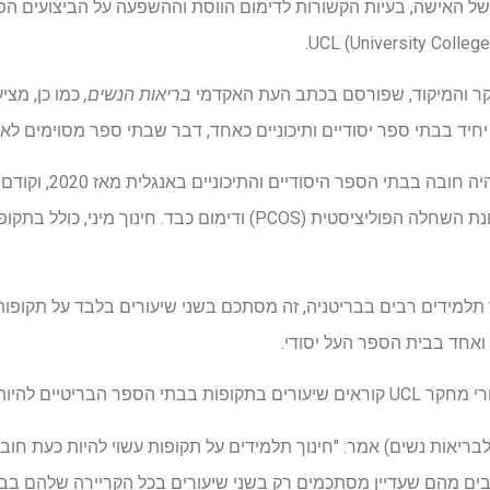
ל האישה, בעיות הקשורות לדימום הווסת וההשפעה על הביצועים הפי
ר והמיקוד, שפורסם בכתב העת האקדמי
בריאות הנשים,
כמו כן, מצי
 יחיד בבתי ספר יסודיים ותיכוניים כאחד, דבר שבתי ספר מסוימים לא 
סקס (הידוע גם כקשרים) 
נושאים כמו אנדומטריוזיס, תסמונת השחלה הפוליציסטית (PCOS) ודימום כ
 תלמידים רבים בבריטניה, זה מסתכם בשני שיעורים בלבד על תקופו
ואחד בבית הספר העל יסודי.
להיות הרבה יותר מקיפים.
רופסור ג'ויס הרפר (מכון UCL לבריאות נשים) אמר: "חינוך תלמידים על תקופות עשוי להיות
ר רבים מהם שעדיין מסתכמים רק בשני שיעורים בכל הקריירה שלהם בב