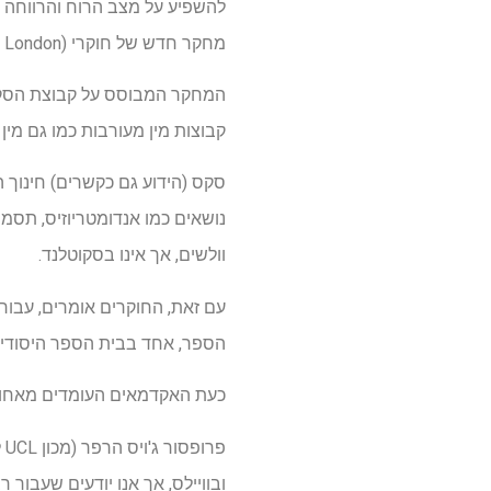
להשפיע על מצב הרוח והרווחה ש
מחקר חדש של חוקרי UCL (University College London).
המחקר המבוסס על קבוצת הסק
קבוצות מין מעורבות כמו גם מין
וולשים, אך אינו בסקוטלנד.
עם זאת, החוקרים אומרים, עבור
הספר, אחד בבית הספר היסודי 
כעת האקדמאים העומדים מאחורי מחקר UCL קוראים שיעורים בתקופות בבתי הספר הבריטיים 
פ
ובוויילס, אך אנו יודעים שעבו