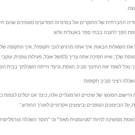
צה.
דיה החברתית של החוקרים ועל בסיס זה המדענים מאמינים שהם חיים
סת הפך לחובה בבתי ספר באנגלית וולש.
 השאלות הבאות: איך אתה מרגיש לגבי תקופה?; איך התקופה שלך 
סת שלך, ואיזו תמיכה אתה צריך (למשל אוכל, פעילות גופנית, עוקבי
יך נוכל לשפר את החינוך סביב הווסת, וכיצד הייתה השכלתך בבית הס
לה רציני סביב תקופות:
יישום המעשי של שינויים הורמונליים אלה; כיצד אנו יכולים לצפות כי
 על הביצועים הגופניים וביצועים אקדמיים לאורך החודש."
ווסת ממשיכה להיות "סטיגמטית מאוד" וכי "חוסר השכלה ונורמליזצי