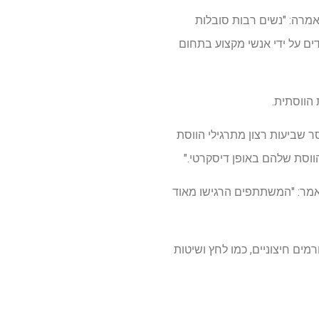
 המשותפת קרוליין מוסולין (מכון UCL לבריאות נשים), שניהלה את קבוצת המחקר בת 18-25, אמרה: "נשים רבות סובלות
דים על ידי אנשי מקצוע בתחום
 הווסתית.
 שביעות רצון מתרגילי הווסת
ווסת שלהם באופן דיסקרטי."
המשותף ד"ר נטניה ישטילה (מכון UCL לבריאות נשים) שניהל את קבוצת המחקר בת 26-40, אמר: "המשתתפים הרגישו מאוד
רמים חיצוניים, כמו לחץ ושיטות