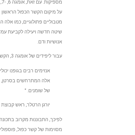
על מיקום הקשר הכפול הראשון ב
מטבוליים פתולוגיים, כמו אלה ה
שיטה חדשה ויעילה לקביעת עמדו
אנושיות ודם.
עבור ליפידים של אומגה 3, הקשר הכפול הראשון ממוקם באטום הפחמן השלישי מקצה שרשרת חומצות השומן, ומכאן המספר בשם.
אנזימים רבים בגופנו יכו
אלה המתרחשים בסרטן, מחל
של שומנים. "
יורגן הרטלר, ראש קבוצת 
לפיכך, התבוננות מקרוב בתכונה 
מסוימות של קשר כפול, פוספול