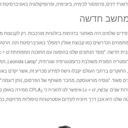
רד דניס, פרופסור לכימיה, ביוכימיה, ופרומיקולוגיה באוניברסיטת קל
מחשב חדשה
ליפידים שלמים היה מאתגר בדגימות ביולוגיות מורכבות. רק לקבוצות
תמחים הנדרשים כמו קבוצת אוולין רמפלר באוניברסיטת וינה. הרטלר,
בית חדשה. "מסד הנתונים שלנו בהופעה עם התוכנה המפותחת
c = cl
ליפידים לזמינות
 החוקרים ברחבי העולם יקבלו גישה למידע מכריע זה, אשר יקדם בא
וכים מאוד. "גוסיה מוראווסקה, מחבר משותף של הפרסום, נותן דוגמה:"
 שנים. עַכשָׁיו,
Lc = cl
איפשר לנו להוכיח כי CPLA
ממירה באופן ספ
2
דגים כי השיטה שלנו היא אבן דרך חיונית לקידום אסטרטגיות טיפוליות מדויקו