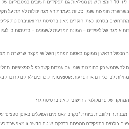
מספיקות. עם זאת, אומגה 6, -7, -9 ו -10 חומצות שומן ממלאות גם תפקידים חשובים 
שרשרת חומצות שומן. סטיות בעמדת האומגה יכולות לאותת על תקלו
מתרחשים בסרטן. כעת, חוקרים מאוניברסיטת גרז ואוניברסיטת קליפורנ
ת אומגה של ליפידים – המונח המדעית לשומנים – בדגימות ביולוגיו
לים להשתמש רק בחומצות שומן עם עמדות קשר כפול ספציפיות. תהליכי
ות לב וכלי דם או הפרעות אוטואימוניות, כרוכים לעתים קרובות בש
המחקר של פרמקולוגיה חישובית, אוניברסיטת גרז
מבנית זו רלוונטית ביותר. "בקרב האנזימים הפועלים באופן ספציפי ע
יפזים בולטים בתפקידם המפתח בדלקת. שיטה חדשה זו מאפשרת כעת ל