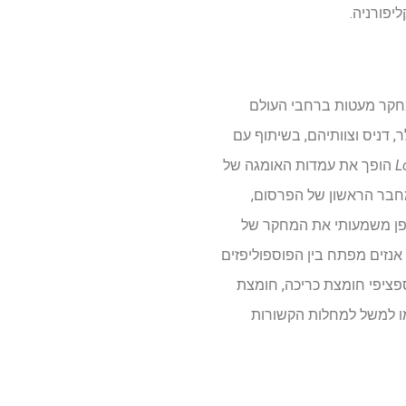
יפורניה.
 מחקר מעטות ברחבי העולם
 דניס וצוותיהם, בשיתוף עם
L
הופך את עמדות האומגה של
 בשיטות ספקטרומטריה המונית משולבת כרומטוגרפיה שגרתית, "Leonida Lamp, המחבר הראשון של הפרסום,
ופן משמעותי את המחקר של
 אנזים מפתח בין הפוספוליפזים
ציפי חומצת כריכה, חומצת
ת, כמו למשל למחלות הקשורות