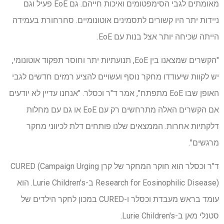
מאומתים לגבי הסימפטומים ואיכות חייהם. גם EoE פעיל וגם
ניידות יתר היו קשורים לתסמינים אוטונומיים. סחרחורת בעמידה
הייתה שכיחה יותר אצל בנות עם EoE.
"הקשרים שמצאנו בין EoE, תנועתיות יתר וחוסר תפקוד אוטונומי,
יש לקוות שיעודדו מחקר נוסף ועשויים להציע רמזים חדשים לגבי
האופן שבו EoE מתפתח", אמר ד"ר וכסלר. "אנחנו עדיין לא יודעים
אם הקשרים האלה מתרחשים רק עם EoE או גם עם מחלות
דלקתיות אחרות. הממצאים שלנו פותחים דלת לכיווני מחקר
מרגשים".
ד"ר וכסלר הוא חוקר המחקר של קרן CURED (Campaign Urging
Research for Eosinophilic Disease) ב-Lurie Children's. הוא
עומד בראש מעבדת וכסלר ו-CURED במכון לחקר הילדים של
סטנלי מאן ב-Lurie Children's.