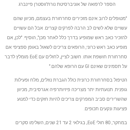
הספר לרפואה של אוניברסיטת נורת'ווסטרן פיינברג
"מטופלים לרוב אינם מזכירים סחרחורת בעצמם, מכיוון שהם
עשויים שלא לשים לב הרבה לפרקים קצרים. אבל הם עשויים
להזכיר כאב ראש שמופיע בדרך כלל לאחר מכן", הוסיף. "לכן, אם
מופיע כאב ראש כרוני, הרופאים צריכים לשאול באופן ספציפי אם
סחרחורת חושפת אותו. חשוב לציין, לחולים עם EoE מומלץ לדבר
על תסמינים שאינם GI עם הרופא שלהם."
הטיפול בסחרחורת כרונית כולל הגברת נוזלים, מלח ופעילות
גופנית. תנועתיות יתר מצריכה פיזיותרפיה אגרסיבית, מכיוון
שהשרירים סביב המפרקים צריכים להיות חזקים כדי למנוע
פציעות ונקעים תכופים.
במחקר, 80 חולי EoE, בגילאי 2 עד 21 שנים, השלימו סקרים