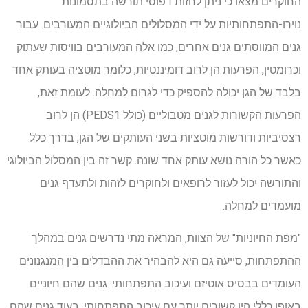
החוקרים מצאו כי ניתן לחזות דפוסי תורשה בתסמונות
נוירו-התפתחותיות על ידי המסלולים הביולוגיים המעורבים. עבור
גנים המווסתים גנים אחרים, כמו אלה המעורבים בוויסות שעתוק
וכרומטין, הפרעות הן לרוב דומיננטיות, כלומר מוטציה בעותק אחד
בלבד של הגן יכולה להספיק כדי לגרום למחלה. לעומת זאת,
הפרעות הקשורות לגנים מטבוליים (כולל PEDS1) הן לרוב
רצסיביות ודורשות מוטציות בשני העותקים של הגן, בדרך כלל
כאשר כל הורה נושא עותק אחד שונה. קשר זה בין המסלול הביולוגי
והתורשה יכול לעזור לרופאים ולחוקרים לזהות ולתעדף גנים
מועמדים למחלה.
"מפת החיוניות" של הצוות, המראה מתי נדרשים גנים במהלך
ההתפתחות, סייעה גם היא להבהיר את ההבדלים בין המנגנונים
העומדים בבסיס אוטיזם ועיכוב התפתחותי. גנים שהם חיוניים
באופן כללי היו קשורים יותר עם עיכוב התפתחותי, בעוד גנים שהם