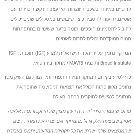
קריטיים במיוחד בשלבי היווצרות תאי עצב היו קשורים יותר עם
אוטיזם. זה עוזר להסביר כיצד שיבושים במסלולים שונים יכולים
להוביל לתסמינים חופפים ותומך בדעה ששינויים בהתפתחות
המוח המוקדמת יכולים לתרום לאוטיזם.
המחקר נתמך על ידי הקרן הישראלית למדע (ISF), תוכנית ISF–
Broad Institute ותוכנית MAVRI למחקר ביו-רפואי.
כדי לסייע בקידום המחקר הנוירו-התפתחותי, הצוות גם השיק מסד
נתונים מקוון פתוח הכולל את תוצאות הניסוי, מה שהופך את
הנתונים לנגישים לחוקרים ברחבי העולם.
פרופ' שיפמן הוסיף: "זה היה רעיון מצוין של הדוקטורנטית אלאנה
אמלן, שביצעה חלק גדול מהמחקר וגם יצרה את האתר. רצינו
שהממצאים שלנו ישרתו את כל הקהילה המדעית, יתמכו בעבודה