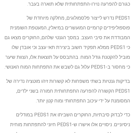
כגורם להפרעה נוירו-התפתחותית שלא תוארה בעבר.
PEDS1 נדרש לייצור פלסמולוגים, מחלקה מיוחדת של
פוספוליפידים קרומיים המועשרים במיאלין, המעטפת השומנית
המבודדת את סיבי העצב. במסך הגנטי שלהם, החוקרים מצאו גם
כי PEDS1 ממלא תפקיד חשוב ביצירת תאי עצב וכי אובדן שלו
מוביל להקטנת גודל המוח. בהתבסס על תוצאות אלו, הצוות שיער
כי מחסור ב-PEDS1 עלול גם לשבש את התפתחות המוח האנושי.
בדיקות גנטיות בשתי משפחות לא קשורות זיהו מוטציה נדירה של
PEDS1 הקשורה להפרעה התפתחותית חמורה בשני ילדים,
המסומנת על ידי עיכוב התפתחותי ומוח קטן יותר.
כדי לבדוק סיבתיות, החוקרים השביתו את PEDS1 במודלים
ניסיוניים. ניסויים אלו אישרו ש-PEDS1 חיוני להתפתחות מוחית