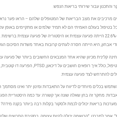
 והתכנון עבור שירותי בריאות הנפש.
ם מרכיבים את מצב הבריאות של המטופלים שלהם – הראו פער נראות
אבל בטיפול בעולם האמיתי הם לא תמיד שלמים או מתקיימים באופן עק
י אבחון, היא הייתה חסרה לעתים קרובות באחד משדות הסיכום הגלו
ה קלינית מכיוון שהיא אחד המנבאים החשובים ביותר של פגיעה עצמ
זה גם יכול לעצב את אופן מתן הטיפול, כולל איך רו
לים להתרחש לצד פגיעה עצמית.
מציינים כי VHA כבר משתמש בכלים מיוחדים לדיווח על התאבדות ומינון יתר ואינו מס
אבדות. מחקר זה בחן שאלה שונה אך קשורה: עד כמה היסטוריית הפג
ומערכות בריאות יכולים לכמת ולסקור בקלות רבה ביותר בקנה מידה?
", אמר למברט. "הרשומה יכולה להיות עצומה. בסקירת התרשים שלנ