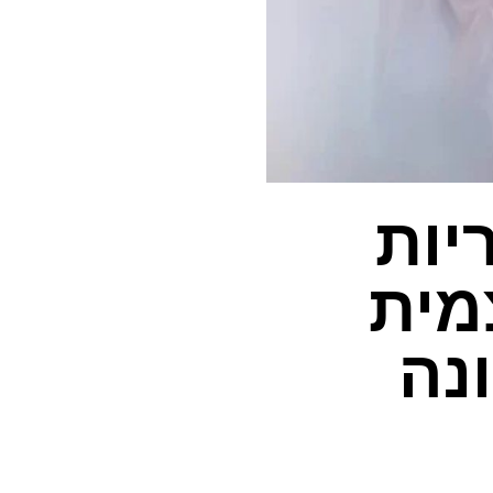
יות
מית
נה