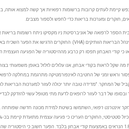
פש קיימת לעתים קרובות ברשומות רפואיות אך קשה למצוא אותה, ב
, חוקרים ומערכות בריאות כדי לחפש ולספור מצבים.
מיליון חולים המשרתים על ידי מינהל הבריאות הוותיקים (VHA). החוקרים הדג
ו כי קודי האבחון תפסו רק כרבע מההיסטוריה של הפגיעה העצמית ה
 מה שקל לראות בקודי אבחון, אנו עלולים לזלזל באופן משמעותי בצו
פסור וראש זמני של החטיבה לאינפורמטיקה מתרגמת במחלקה לרפוא
והמחבר המקביל של המחקר. "מדידה טובה יותר יכולה לעזור למערכות הבריאות 
 ובסופו של דבר לעזור לרופאים לדעת מתי מטופל עשוי להזדקק לבדיק
קר אינטרנט רפואי,
השתמשו בשיטת למידת מכונה חדשה שפותחה בעב
קלינאי VHA – פי ארבעה מ-1.85% הנראים באמצעות קודי אבחון בלבד. הפער חשוב כי היסט