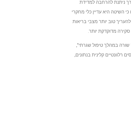
יעת התאבדות רחבים יותר של VHA על ידי הוספת דרך ניתנת להרחבה למדידת
י השיטה היא עדיין כלי מחקרי
להעריך טוב יותר מצבי בריאות
סקירה מדוקדקת יותר.
שורה במהלך טיפול שגרתי",
 רלוונטיים קלינית בנתונים,