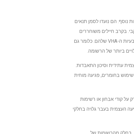
 נוסף. הם נועדו לסמן תנאים
בי. בקרב חיילים משוחררים
עם קוד אבחון לפגיעה עצמית, ל-22.6% הייתה פגיעה עצמית או היסטוריה של פגיעה עצמית ברשימת בעיות ה-VHA שלהם. כלומר גם
יים ביותר של הרשומה.
ית עתידית וסיכון התאבדות.
פאים חושבים על דיכאון, PTSD, הפרעה דו קוטבית, שימוש בחומרים, פגיעה מוחית
תמך רק על קודי אבחון או רשימות
יעה העצמית בעבר גלויה בחלקי
ו, בחלק מהרשומות של