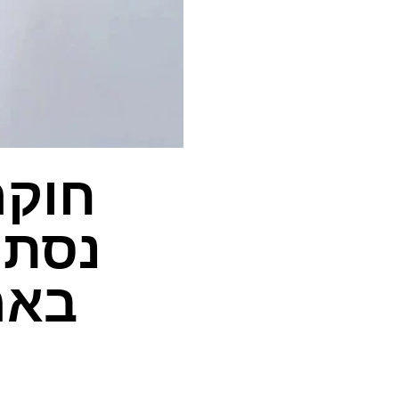
חוקר
נסתר
באמ