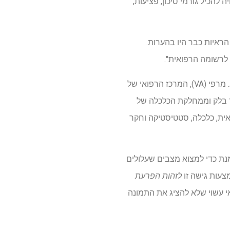
הכיל גורמי סיכון, פציעות,
הראיות כבר היו בהערות.
 לרשומה הרפואית".
צוות המחקר כלל מומחים ממרכז מדעי הבריאות של UNM, המרכז הרפואי לענייני ותיקים של ריימונד ג. מרפי (VA), המרכז הרפואי של
ת של VA טנסי ואלי, משרד הבריאות הנפשי של VA, חברת גריר בלק וממחלקת הכלכלה של
ואית, כלכלה, סטטיסטיקה וחקר
ת כדי למצוא מצבים שעלולים
עות גישה זו
לזהות הפרעת
 עשוי שלא להציג את התמונה