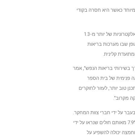
מיוחד כאשר היא חסרה בקודי
מחקר חדש בראשות חוקרים מבית הספר לרפואה של אוניברסיטת ניו מקסיקו ניתח רשומות בריאות אלקטרוניות של יותר מ-1.3
ישו את הפער השכיח באופן שבו מערכות בריאות
מתועדת קלינית.
רך בשירותי בריאות הנפש", אמר
ה פנימית של בית הספר
לתכנן טוב יותר, לעזור לחוקרים
ה מקרוב".
ר על ידי חברי צוות המחקר.
לאחר סקירת טבלאות מומחים וכיול סטטיסטי, החוקרים העריכו כי פגיעה עצמית מתועדת קיימת בכ-7.9% מאותם חולים שנראו על ידי
וריה שהוחמצה יכולה להשפיע על