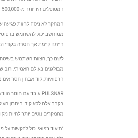
המטופלים היו יותר מ-500,000 שורות של הערות. לא ניתן לצפות מרופא שיקרא את כל זה במהלך ביקור רגיל".
המחקר לא ניסה לחזות פגיעה עצ
ממוחשב יכול להשתמש בדפוסים 
הייתה קיימת אך חסרה בקודי הא
לשם כך, הצוות השתמש בשיטה
מבולגנים בעולם האמיתי. רוב שי
הרפואיות, קוד אבחון חסר אינו
PULSNAR עובד עם חוסר
בקרב אלה ללא קוד. היתרון הע
מהמקרים נוטים יותר להיות מקו
"תיעוד רפואי יכול להקשות על 