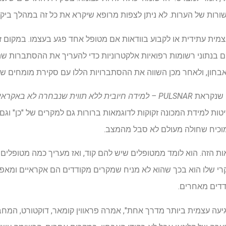
מית עתידית או לקבוע בוודאות אם מטופל אחד פגע בעצמו. במקום ז
בנתוני רשומות רפואיות אלקטרוניות כדי להעריך את ההסתברות שה
בחון, ולאחר מכן השווה את ההסתברויות הללו עם סקירת מומחים של 
 שנקראת
PULSNAR – למידה חיובית ללא תווית שנבחרה לא באקראי,
טות למידת המכונה זקוקות לדוגמאות ברורות גם למקרים של "כן" וגם
 מוכיח שחולה מעולם לא סבל מהמצב.
 הוודאות הזה. הוא לומד ממטופלים שיש להם קוד, ואז מעריך כמה מטופלים
יקרי שלו הוא בכך שהוא לא מניח שמקרים מקודדים הם אקראיים ומ
דדים מאחרים.
פגיעה עצמית ביותר מדרך אחת", אמרה פראווין קומאר, דוקטורט, המ