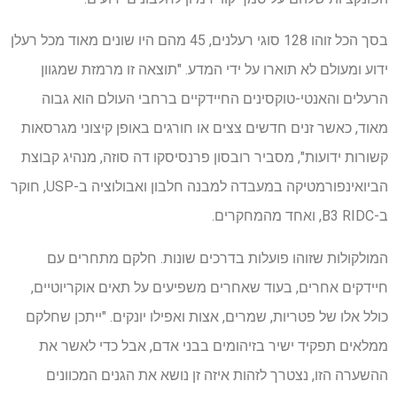
בסך הכל זוהו 128 סוגי רעלנים, 45 מהם היו שונים מאוד מכל רעלן
ידוע ומעולם לא תוארו על ידי המדע. "תוצאה זו מרמזת שמגוון
הרעלים והאנטי-טוקסינים החיידקיים ברחבי העולם הוא גבוה
מאוד, כאשר זנים חדשים צצים או חורגים באופן קיצוני מגרסאות
קשורות ידועות", מסביר רובסון פרנסיסקו דה סוזה, מנהיג קבוצת
הביואינפורמטיקה במעבדה למבנה חלבון ואבולוציה ב-USP, חוקר
ב-B3 RIDC, ואחד מהמחקרים.
המולקולות שזוהו פועלות בדרכים שונות. חלקם מתחרים עם
חיידקים אחרים, בעוד שאחרים משפיעים על תאים אוקריוטיים,
כולל אלו של פטריות, שמרים, אצות ואפילו יונקים. "ייתכן שחלקם
ממלאים תפקיד ישיר בזיהומים בבני אדם, אבל כדי לאשר את
ההשערה הזו, נצטרך לזהות איזה זן נושא את הגנים המכוונים