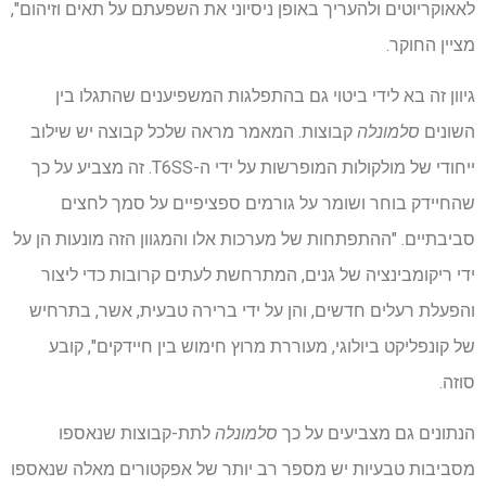
לאאוקריוטים ולהעריך באופן ניסיוני את השפעתם על תאים וזיהום",
מציין החוקר.
גיוון זה בא לידי ביטוי גם בהתפלגות המשפיענים שהתגלו בין
השונים
סלמונלה
קבוצות. המאמר מראה שלכל קבוצה יש שילוב
ייחודי של מולקולות המופרשות על ידי ה-T6SS. זה מצביע על כך
שהחיידק בוחר ושומר על גורמים ספציפיים על סמך לחצים
סביבתיים. "ההתפתחות של מערכות אלו והמגוון הזה מונעות הן על
ידי ריקומבינציה של גנים, המתרחשת לעתים קרובות כדי ליצור
והפעלת רעלים חדשים, והן על ידי ברירה טבעית, אשר, בתרחיש
של קונפליקט ביולוגי, מעוררת מרוץ חימוש בין חיידקים", קובע
סוזה.
הנתונים גם מצביעים על כך
סלמונלה
לתת-קבוצות שנאספו
מסביבות טבעיות יש מספר רב יותר של אפקטורים מאלה שנאספו