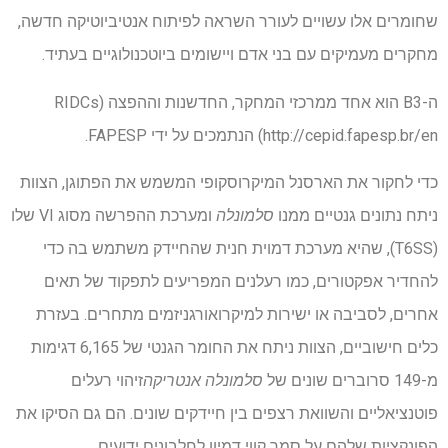
שחומרים אלו עשויים לעורר השראה לפיתוח אנטיביוטיקה חדשה,
מחקרים מעמיקים עם בני אדם ויישומים ביוטכנולוגיים בעתיד.
ה-B3 הוא אחד ממרכזי המחקר, החדשנות וההפצה (RIDCs
http://cepid.fapesp.br/en) הנתמכים על ידי FAPESP.
כדי לחקור את הארסנל המיקרוסקופי המשמש את הפתוגן, הצוות
ניתח נתונים גנטיים ממנו
סלמונלה
ומערכת ההפרשה מסוג VI שלו
(T6SS), שהיא מערכת דמוית חנית שהחיידק משתמש בה כדי
להחדיר אפקטורים, כמו רעלנים המפריעים לתפקוד של תאים
אחרים, לסביבה או ישירות למיקרואורגניזמים מתחרים. בעזרת
כלים חישוביים, הצוות ניתח את החומר הגנטי של 6,165 דגימות
מ-149 סרוברים שונים של
סלמונלה אנטריקה
זיהוי רעלים
פוטנציאליים והשוואת רצפים בין חיידקים שונים. הם גם הסיקו את
הפונקציות שלהם על סמך קווי דמיון לחלבונים ידועים.