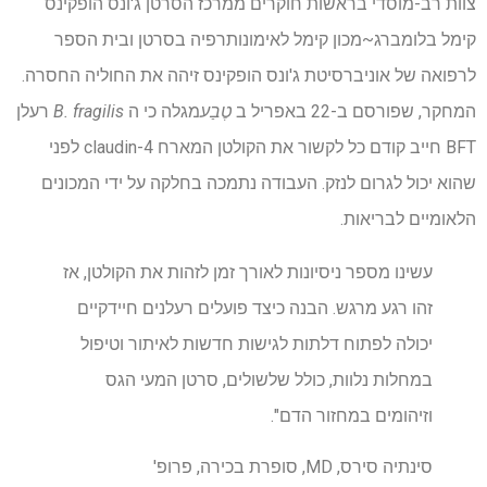
צוות רב-מוסדי בראשות חוקרים ממרכז הסרטן ג'ונס הופקינס
קימל בלומברג~מכון קימל לאימונותרפיה בסרטן ובית הספר
לרפואה של אוניברסיטת ג'ונס הופקינס זיהה את החוליה החסרה.
המחקר, שפורסם ב-22 באפריל ב
טֶבַע
מגלה כי ה
B. fragilis
רעלן
BFT חייב קודם כל לקשור את הקולטן המארח claudin-4 לפני
שהוא יכול לגרום לנזק. העבודה נתמכה בחלקה על ידי המכונים
הלאומיים לבריאות.
עשינו מספר ניסיונות לאורך זמן לזהות את הקולטן, אז
זהו רגע מרגש. הבנה כיצד פועלים רעלנים חיידקיים
יכולה לפתוח דלתות לגישות חדשות לאיתור וטיפול
במחלות נלוות, כולל שלשולים, סרטן המעי הגס
וזיהומים במחזור הדם".
סינתיה סירס, MD, סופרת בכירה, פרופ'