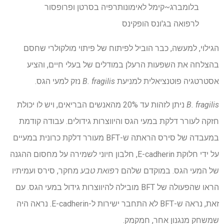
בלומברג~קימל לאימונותרפיה בסרטן ופרופסור
לרפואה בג'ונס הופקינס
הגילוי, למעשה, כבר הוביל לפיתוח של פיתוי מולקולרי שחסם
בהצלחה את השפעות הרעלן במודלים של בעלי חיים, והציע
אסטרטגיה פוטנציאלית למניעת
B. fragilis
נזק למעי הגס.
B. fragilis
ניתן לזהות עד 20% מהאנשים הבריאים, ויש לו יכולת
חזקה לעורר דלקת במעי הגס והיווצרות גידולים. עבודה קודמת
במעבדה של סירס הראתה ש-BFT מעורר דלקת כרונית במעיים
על ידי חלוקת E-cadherin, חלבון חיוני לשמירה על מחסום ההגנה
של המעי הגס. במוקדם שלהם
רפואת טבע
מחקר, סירס ועמיתיו
הראו שהפעולה של BFT מובילה להיווצרות גידול במעי הגס. עם
זאת, נראה ש-BFT לא התחבר ישירות ל-E-cadherin. נראה היה
שמשחק מנגנון אחר, חמקמק.