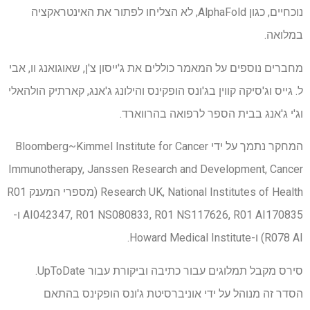
נוכחיים, כגון AlphaFold, לא הצליחו לפתור את האינטראקציה
במלואה.
מחברים נוספים על המאמר כוללים את ג'ייסון צ'ן, שאוגואנג וו, אבי
ל. גייס וג'סיקה קווין בג'ונס הופקינס והילונג ג'אנג, קארתיק הולהאלי
וג'י ג'אנג בבית הספר לרפואה בהרווארד.
המחקר נתמך על ידי Bloomberg~Kimmel Institute for Cancer
Immunotherapy, Janssen Research and Development, Cancer
Research UK, National Institutes of Health (מספרי המענק R01
AI042347, R01 NS080833, R01 NS117626, R01 AI170835 ו-
R078 AI) ו-Howard Medical Institute.
סירס מקבל תמלוגים עבור כתיבה וביקורת עבור UpToDate.
הסדר זה מנוהל על ידי אוניברסיטת ג'ונס הופקינס בהתאם