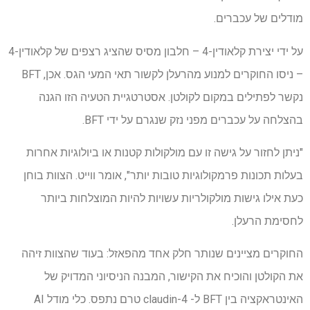
מודלים של עכברים.
על ידי יצירת קלאודין-4 – חלבון מסיס שהציג רצפים של קלאודין-4
– ניסו החוקרים למנוע מהרעלן לקשור תאי המעי הגס. אכן, BFT
נקשר לפתילים במקום לקולטן. אסטרטגיית הטעיה הזו הגנה
בהצלחה על עכברים מפני נזק שנגרם על ידי BFT.
"ניתן לחזור על גישה זו עם מולקולות קטנות או ביולוגיות אחרות
בעלות תכונות פרמקולוגיות טובות יותר", אומר ווייט. הצוות בוחן
כעת אילו גישות מולקולריות עשויות להיות המוצלחות ביותר
לחסימת הרעלן.
החוקרים מציינים שנותר חלק אחד מהפאזל: בעוד שהצוות זיהה
את הקולטן והוכיח את הקישור, המבנה הניסיוני המדויק של
האינטראקציה בין BFT ל- claudin-4 טרם נתפס. כלי מודל AI