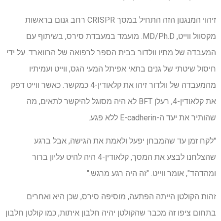
זיהוי המנגנון הזה התחיל במסך CRISPR רחב גנום בראשות
מקסוול ווייט, MD/Ph.D. מועמד במעבדת סירס, בשיתוף עם
המעבדה של מתיו וולדור בבית הספר לרפואה של הרווארד. על ידי
חיסול שיטתי של גנים בתאי אפיתל המעי הגס, ווייט ועמיתיו
מהמעבדה של וולדור זיהו את קלאודין-4 כמקשר. כאשר ווייט דפק
את קלאודין-4, רעלן BFT לא היה מסוגל להיקשר לתאים, מה
שהותיר את יעד ה-E-cadherin ללא פגע.
"לקח זמן עד שהמבחן יפעל ולאמת את הגישה, אבל ברגע
שהצלחנו לבצע את המסך, קלאודין-4 היה להיט עליון ברור
ומהדהד", אומר ווייט. "זה היה רגע מרגש."
זהות הקולטן הייתה הפתעה, מוסיפה סירס, שכן היא ואחרים
בתחום ציפו זה מכבר שהקולטן יהיה חלבון איתות, כמו קולטן חלבון