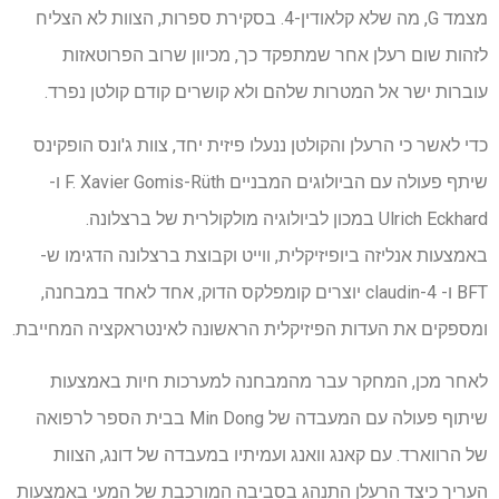
מצמד G, מה שלא קלאודין-4. בסקירת ספרות, הצוות לא הצליח
לזהות שום רעלן אחר שמתפקד כך, מכיוון שרוב הפרוטאזות
עוברות ישר אל המטרות שלהם ולא קושרים קודם קולטן נפרד.
כדי לאשר כי הרעלן והקולטן ננעלו פיזית יחד, צוות ג'ונס הופקינס
שיתף פעולה עם הביולוגים המבניים F. Xavier Gomis-Rüth ​​ו-
Ulrich Eckhard במכון לביולוגיה מולקולרית של ברצלונה.
באמצעות אנליזה ביופיזיקלית, ווייט וקבוצת ברצלונה הדגימו ש-
BFT ו- claudin-4 יוצרים קומפלקס הדוק, אחד לאחד במבחנה,
ומספקים את העדות הפיזיקלית הראשונה לאינטראקציה המחייבת.
לאחר מכן, המחקר עבר מהמבחנה למערכות חיות באמצעות
שיתוף פעולה עם המעבדה של Min Dong בבית הספר לרפואה
של הרווארד. עם קאנג וואנג ועמיתיו במעבדה של דונג, הצוות
העריך כיצד הרעלן התנהג בסביבה המורכבת של המעי באמצעות