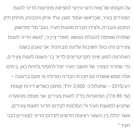
על הקמתו של צוות היגוי עירוני למציאת פתרונות הדיור לזוגות
הצעירים בעיר, שבראשו יעמוד סגנו, עו"ד איתן גינזבורג, מחזיק תיק
התכנון והבנייה, ולצידו חברת מועצת העיר, הגב' מלי פולישוק,
שתהיה שותפה להובלת הנושא. חופרי ציין כי, "נושא הדיור לזוגות
צעירים הינו בעל חשיבות עליונה מבחינתי. אני נאבק בשנה
האחרונה למען שינוי הקריטריונים לדיור בר-השגה לזוגות צעירים,
כדי שהדור הצעיר של תושבי העיר יוכל להוסיף ולחיות כאן. בימים
אלה ממש אושרה גם תכנית הבנייה הגדולה אי פעם ברעננה –
רע/2015 – שתכלול כ- 3,500 יח"ד, מתוכן כשליש דירות קטנות
(עד 85 מ"ר), המיועדות בד"כ לזוגות צעירים. אני מצפה מהוועדה
שתגיש למועצת העיר ולי המלצות לקידום הדיור לזוגות צעירים,
אשר יכללו בין השאר רעיונות חדשים לקידום הדיור לצעירים לבני
העיר."