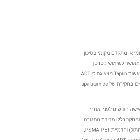
מטופלים עם סרטן ערמונית מקומי או מתקדם מקומי בסיכון
ה שאובחן לאחרונה, שנועד להעריך תוספת של טיפול באפלוטמיד לפני ואחרי ניתוח. Apalutamide מאושר לשימוש בסרטן
ערמונית הרגיש לסירוס גרורתי ולסרטן ערמונית שאינו עמיד לסירוס. מחקר קודם של Dana-Farber בראשות Taplin מצא גם כי ADT
אינטנסיבי לפני הניתוח הראה הבטחה לחולים עם סרטן ערמונית מקומי בסיכון גבוה. ממצאים אלה תמכו בחקירה של apalutamide
 הפה apalutamide בתוספת ADT או פלצבו בתוספת ADT במשך שישה חודשים לפני ואחרי
המחקר כללו מדידת התגובה
הפתולוגית של המשתתף והישרדות ללא גרורות באמצעות הדמיה קונבנציונלית (סריקת עצם וסריקת חתול) והדמיית PSMA-PET,