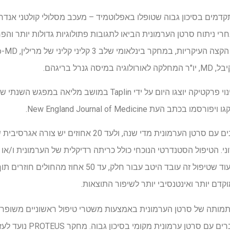
רי ניתוח סרטן הערמונית הביאו לתגובות פתולוגיות גדולות יותר והפח
רל בריגהם.
ממצאים אלה בעלי פוטנציאל שינוי פרקטיקה יוצגו היום על ידי Taplin ב
יותר מ-330,000 אנשים מאובחנים עם סרטן הערמונית מדי שנה,
י. הטיפול הסטנדרטי הנוכחי כולל כריתה רדיקלית של הערמונית ו/או 
הורמונלי חסך אנדרוגן (ADT). בעוד שטיפול זה עובד היטב עבו
ם יותר ואינטנסיבי יותר לשיפור התוצאות.
תמותה של סרטן הערמונית באמצעות משטרי טיפול ראשוניים משופרים
מסופק לאורך זמן עבור גברים עם ס