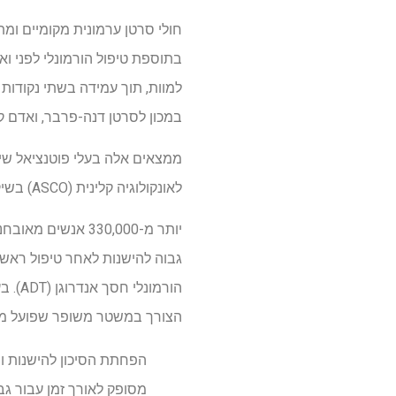
בתוספת טיפול הורמונלי לפני ואח
במכון לסרטן דנה-פרבר, ואדם קיבל, MD, יו"ר המחלקה לאורולוגיה במיסה גנ
לאונקולוגיה קלינית (ASCO) בשיקגו ויפורסמו בכתב העת New England Journal of Medicine.
גבוה להישנות לאחר טיפול ראשונ
הצורך במשטר משופר שפועל מוקד
הפחתת הסיכון להישנות ו