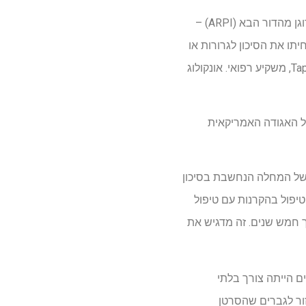
חולי סרטן ערמונית מקומיים ומתקדמים בסיכון גבוה שטופלו באפלוטמיד – מעכב מסלולי קולטני אנדרוגן מהדור הבא (ARPI) –
יתו את הסיכון לגרורות או
למוות, תוך עמידה בשתי נקודות הקצה העיקריות, במחקר בינלאומי שלב 3 קליני קליני של מרילין, Tap-MD, משקיע רפואי. אונקולוג
מושב מליאה במפגש השנתי של האגודה האמריקאית
 ולעד 20 אחוזים יש צורה אגרסיבית של המחלה הנחשבת בסיכון
טיפול בהקרנות עם טיפול
ר חלק, עד 50 אחוז מהחולים חוזרים תוך חמש שנים. זה מדגיש את
 הייתה צורך בלתי
רטן ערמונית מקומי בסיכון גבוה. מחקר PROTEUS נועד לעזור לגברים שהסרטן