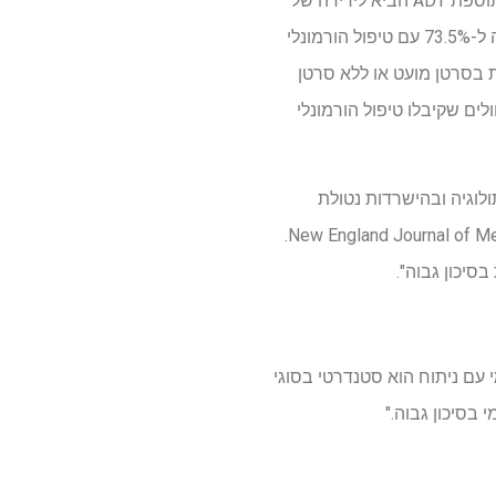
גישה חדשה למדידת מצב המחלה. לאחר מעקב חציוני של 61.7 חודשים, השילוב של apalutamide בתוספת ADT הביא לירידה של
20% בסיכון לגרורות או למוות עם הסתברות הישרדות ללא גרורות של חמש שנים של 78.2% בהשוואה ל-73.5% עם טיפול הורמונלי
ת בסרטן מועט או ללא סרטן
אה פתולוגית או מחלה שארית מינימלית, בהשוואה ל-1.0 אחוז מהחולים שקיבלו טיפול הורמונלי
לוגיה ובהישרדות נטולת
גרורות שראינו בניסוי PROTEUS", אמר קיבל, שהוא מחבר בכיר במצגת ASCO ובכתב היד של New England Journal of Medicine.
סיכון גבוה".
 סיסטמי עם ניתוח הוא סטנדרטי בסוגי
בסיכון גבוה."