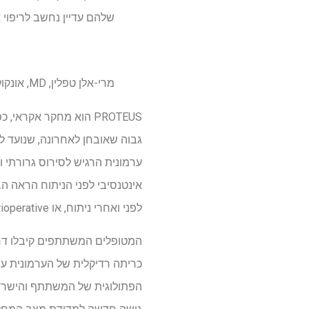
שלהם עדיין נחשב לריפוי 
מרי-אלן טפלין, MD, אונקולוגית רפואית, המכון לסרטן דנה-פרבר
לפני ואחרי ניתוח, או perioperative, עבור אוכלוסיית חולים זו.
כריתה רדיקלית של הערמונית עם