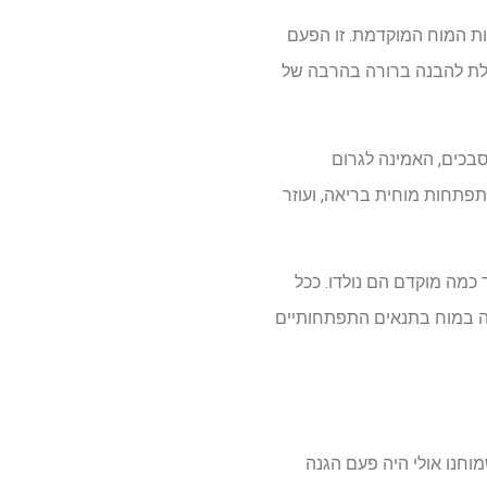
ות המוח המוקדמת. זו הפעם
אנושיים, ופותחים את הדלת להבנה ברורה בהרבה של
מזיקים הנקראים סבכים, האמינה לגרום
תפתחות מוחית בריאה, ועוזר
ת P-TAU217 היו קשורות קשר הדוק עד כמה מוקדם הם נולדו. ככל
רה במוח בתנאים התפתחותיים
העת Brain Communications, הוא הרמז לכך שמוחנו אולי היה פעם הגנה