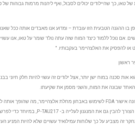
ל טאו, כך שהיילודים יכולים לסבול, ואף ליהנות מרמות גבוהות של ט
פן בו ההגנה הטבעית הזו עובדת – ומדוע אנו מאבדים אותה ככל שאנו
ם. אם נוכל ללמוד כיצד המוח שזה עתה נולד שומר על טאו, אנו עשוי
או להפסיק את האלצהיימר בעקבותיו. "
ר ראשון
בעוד שגידול ב- P-TAU217 הוא אות סכנה במוח ישן יותר, אצל ילודים זה עשוי להיות חלק חיו
האחד שבונה את המוח, והשני מסמן את שקיעתו.
פלזמה P-TAU217 קיבלה לאחרונה אישור FDA לשימוש באבחון מחלת אלצהיימר, מה 
קליניות. המחברים מדגישים את הצורך להבין גם את 
ר זה מצביע על כך שלוחות עמילואיד עשויים שלא להיות המניע העיקרי לעליי