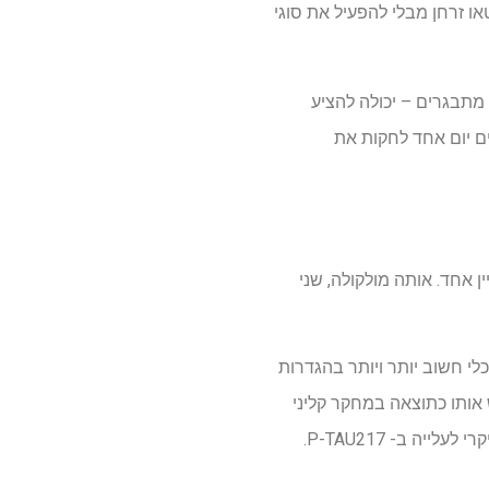
או זרחן מבלי להפעיל את סוגי
 מתבגרים – יכולה להציע
ים יום אחד לחקות את
ני בבניין אחד. אותה מולקולה, שני
שהופך אותה לכלי חשוב יותר ויותר בהגדרות
המנגנון לעלייה ב- P-TAU217, במיוחד כדי לפרש אותו כתוצאה במחקר קליני
ה ב- P-TAU217.