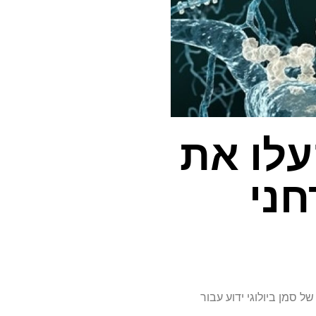
עלו את
חני
ל סמן ביולוגי ידוע עבור