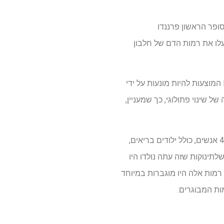
ופר הראשון פרננדו
העלו את רמות הדם של חלבון
בעוד שחלבון זה שימש ברובו כבדיקה אבחנתית למחלת אלצהיימר, עם עלייה ברמות הדם P-TAU217 המוצעות להיות מונעות על ידי
ות) אין סוג זה של שינוי פתולוגי, כך שמעניין,
במחקר בינלאומי גדול שכלל את שבדיה, ספרד ואוסטרליה, החוקרים ניתחו דגימות דם של יותר מ -400 אנשים, כולל ילודים בריאים,
לתינוקות שזה עתה נולדו היו
 אלצהיימר. רמות אלה היו מוגברות במיוחד
ות המבוגרים.