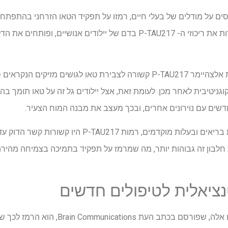
ם על מודלים של בעלי חיים, רמזו על תפקיד הטאו הזרחני בהתפתח
הראשונה שמדענים מדדים ישירות את ריכוזי ה- P-TAU217 בדם של יילודים 
אך כאן זה מתרסק, ואילו במחלת אלצהיימר P-TAU217 קשורה לצבירת טאו לגושים 
גניטיבית לאחר מכן. לעומת זאת, אצל יילודים גל זה על טאו תומך בה
חדשים עם נוירונים אחרים, ובכך מעצב את מבנה המוח הצעיר.
המחקר חשף גם כי אצל תינוקות בריאים ובעלות מוקדמים, רמו
 חלבון זה גבוהות יותר, מה שמרמז על תפקיד בתמיכה בצמיחה מהי
ציאלית לטיפולים חדשים
מה שאולי הכי משכנע בממצאים אלה, שפורסם בכתב 