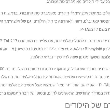
ל על ידי חוקרים מאוניברסיטת גטבורג.
ולים במחלת אלצהיימר? חוקרים מאוניברסיטת גותנבורג, בראשות הס
פסור קאג 'בלנו, דיווחו לאחרונה כי חולי הילודים וגם של אלצהיימר 
P-TAU21.
תהליך אחר, כלומר צבירה של חלבון B-amyloid לפלאק עמילואיד. לילודים (מסיבות טבעי
ים, מבוגרים קשישים ואנשים שאובחנו עם מחלת אלצהיימר. הם גילו ש
הרמות הגבוהות ביותר של P -TAU217 – אפילו גבוהות יותר מאלו שנמצאו אצל אנשים עם
רדת במהלך החודשים הראשונים לחיים, ובסופו של דבר התמקמו ברמ
 של הילודים