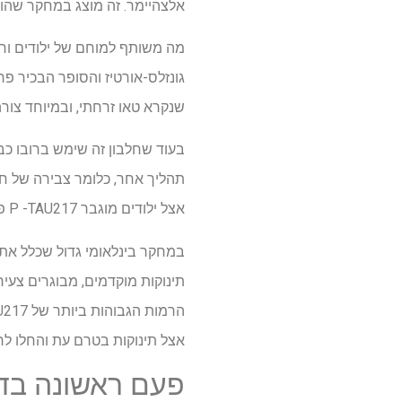
אלצהיימר. זה מוצג במחקר שהוב
מה משותף למוחם של ילודים וח
גונזלס-אורטיז והסופר הבכיר פרו
שנקרא טאו זרחתי, ובמיוחד צורה בשם 7
אצל ילודים מוגבר P -TAU217 פלזמה משקף מנגנון שונה לחלוטין – ובריא לחלוטין.
תינוקות מוקדמים, מבוגרים צעיר
אצל תינוקות בטרם עת והחלו ל
פעם ראשונה בדם