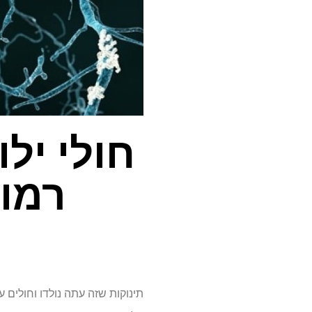
חולי יל
רמות
תינוקות שזה עתה נולדו וחולים ע