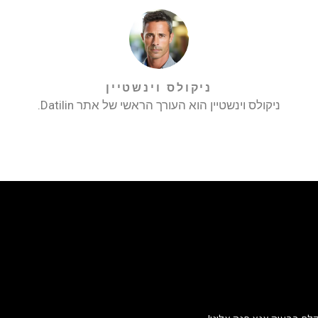
ניקולס וינשטיין
ניקולס וינשטיין הוא העורך הראשי של אתר Datilin.