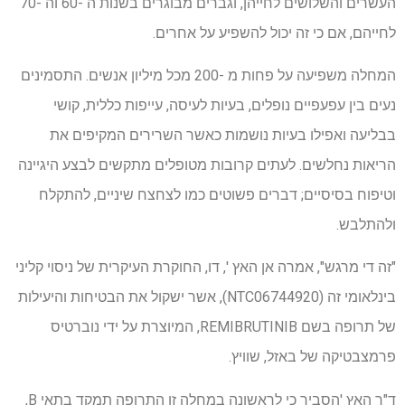
העשרים והשלושים לחייהן, וגברים מבוגרים בשנות ה -60 וה -70
לחייהם, אם כי זה יכול להשפיע על אחרים.
המחלה משפיעה על פחות מ -200 מכל מיליון אנשים. התסמינים
נעים בין עפעפיים נופלים, בעיות לעיסה, עייפות כללית, קושי
בבליעה ואפילו בעיות נושמות כאשר השרירים המקיפים את
הריאות נחלשים. לעתים קרובות מטופלים מתקשים לבצע היגיינה
וטיפוח בסיסיים; דברים פשוטים כמו לצחצח שיניים, להתקלח
ולהתלבש.
"זה די מרגש", אמרה אן האץ ', דו, החוקרת העיקרית של ניסוי קליני
בינלאומי זה (NTC06744920), אשר ישקול את הבטיחות והיעילות
של תרופה בשם REMIBRUTINIB, המיוצרת על ידי נוברטיס
פרמצבטיקה של באזל, שוויץ.
ד"ר האץ 'הסביר כי לראשונה במחלה זו התרופה תמקד בתאי B,