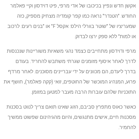
אקשן חדש ונפיץ בכיכובו של אדי מרפי, פיט דוידסון וקיי פאלמר
החודש. "הטנדר" נראה כמו קפר קומדיה מצחיק מספיק, כזה
שמעריציו של "שוטר בוורלי הילס: אקסל F" או "בנים רעים: לרכוב
או למות" ללא ספק ירצו לבדוק.
מרפי ודוידסון מתחייבים כצמד נהגי משאיות משוריינות שנכנסות
לדרך לאחר איסוף מזומנים שגרתי משתבש להחריד. בעודם
בדרך ליעדם, הם מכוונים על ידי עבריינים מסוכנים. לאחר מרדף
פרוע, המנהיג המוכשר של החוטפים, זואי (קקה פאלמר), חושף את
התוכניות שלהם עוברות הרבה מעבר למטען במזומן.
כאשר כאוס מתפרץ סביבם, הזוג שאינו תואם צריך לנווט בסכנות
מסכנות חיים, אישים מתנגשים, והיום מהגיהינום שפשוט ממשיך
להחמיר.