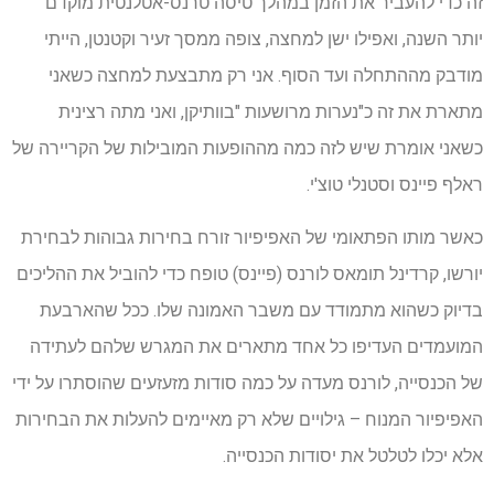
זה כדי להעביר את הזמן במהלך טיסה טרנס-אטלנטית מוקדם
יותר השנה, ואפילו ישן למחצה, צופה ממסך זעיר וקטנטן, הייתי
מודבק מההתחלה ועד הסוף. אני רק מתבצעת למחצה כשאני
מתארת את זה כ"נערות מרושעות "בוותיקן, ואני מתה רצינית
כשאני אומרת שיש לזה כמה מההופעות המובילות של הקריירה של
ראלף פיינס וסטנלי טוצ'י.
כאשר מותו הפתאומי של האפיפיור זורח בחירות גבוהות לבחירת
יורשו, קרדינל תומאס לורנס (פיינס) טופח כדי להוביל את ההליכים
בדיוק כשהוא מתמודד עם משבר האמונה שלו. ככל שהארבעת
המועמדים העדיפו כל אחד מתארים את המגרש שלהם לעתידה
של הכנסייה, לורנס מעדה על כמה סודות מזעזעים שהוסתרו על ידי
האפיפיור המנוח – גילויים שלא רק מאיימים להעלות את הבחירות
אלא יכלו לטלטל את יסודות הכנסייה.