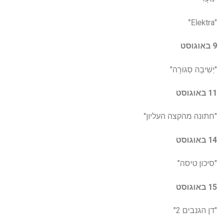
"Elektra"
9 באוגוסט
"יְשִׁיבָה סְגוּרָה"
11 באוגוסט
"חתונה מהקצה העליון"
14 באוגוסט
"סיכון טיסה"
15 באוגוסט
"דן הגנבים 2"