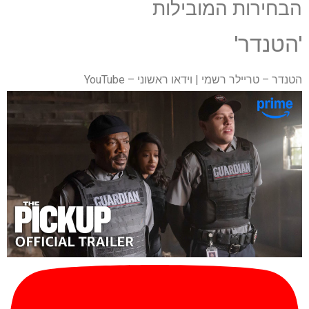
הבחירות המובילות
'הטנדר'
הטנדר – טריילר רשמי | וידאו ראשוני – YouTube