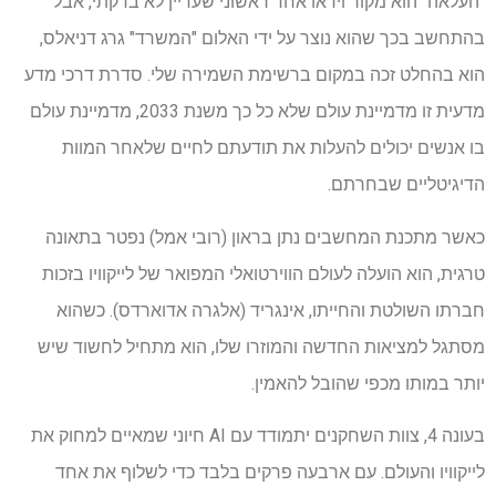
"העלאה" הוא מקור וידאו אחד ראשוני שעדיין לא בדקתי, אבל
בהתחשב בכך שהוא נוצר על ידי האלום "המשרד" גרג דניאלס,
הוא בהחלט זכה במקום ברשימת השמירה שלי. סדרת דרכי מדע
מדעית זו מדמיינת עולם שלא כל כך משנת 2033, מדמיינת עולם
בו אנשים יכולים להעלות את תודעתם לחיים שלאחר המוות
הדיגיטליים שבחרתם.
כאשר מתכנת המחשבים נתן בראון (רובי אמל) נפטר בתאונה
טרגית, הוא הועלה לעולם הווירטואלי המפואר של לייקוויו בזכות
חברתו השולטת והחייתו, אינגריד (אלגרה אדוארדס). כשהוא
מסתגל למציאות החדשה והמוזרו שלו, הוא מתחיל לחשוד שיש
יותר במותו מכפי שהובל להאמין.
בעונה 4, צוות השחקנים יתמודד עם AI חיוני שמאיים למחוק את
לייקוויו והעולם. עם ארבעה פרקים בלבד כדי לשלוף את אחד