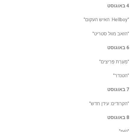
4 באוגוסט
"Hellboy: האיש העקום"
"הזאב מוול סטריט"
6 באוגוסט
"מְעָרַת פְּרִיצִים"
"הטנדר"
7 באוגוסט
"הקרודים: עידן חדש"
8 באוגוסט
"נוֹעָז"