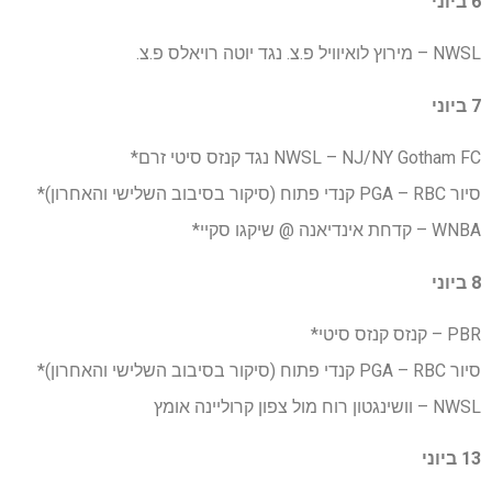
6 ביוני
NWSL – מירוץ לואיוויל פ.צ. נגד יוטה רויאלס פ.צ.
7 ביוני
NWSL – NJ/NY Gotham FC נגד קנזס סיטי זרם*
סיור PGA – RBC קנדי ​​פתוח (סיקור בסיבוב השלישי והאחרון)*
WNBA – קדחת אינדיאנה @ שיקגו סקיי*
8 ביוני
PBR – קנזס קנזס סיטי*
סיור PGA – RBC קנדי ​​פתוח (סיקור בסיבוב השלישי והאחרון)*
NWSL – וושינגטון רוח מול צפון קרוליינה אומץ
13 ביוני