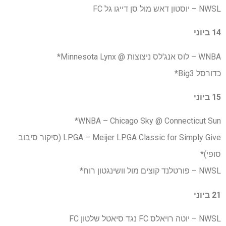
NWSL – יוסטון דאש מול סן דייגו גל FC
14 ביוני
WNBA – לוס אנג'לס ניצוצות @ Minnesota Lynx*
כדורסל Big3*
15 ביוני
WNBA – Chicago Sky @ Connecticut Sun*
LPGA – Meijer LPGA Classic for Simply Give (סיקור סיבוב
סופי)*
NWSL – פורטלנד קוצים מול וושינגטון רוח*
21 ביוני
NWSL – יוטה רויאלס FC נגד סיאטל שלטון FC