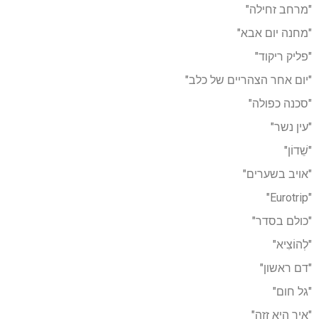
"מרחב זחילה"
"מחנה יום אבא"
"פליק ריקוד"
"יום אחר הצהריים של כלב"
"סכנה כפולה"
"עין נשר"
"שֵׁדוֹן"
"אויב בשערים"
"Eurotrip"
"כולם בסדר"
"לְהוֹצִיא"
"דם ראשון"
"גל חום"
"איך היא זזה"