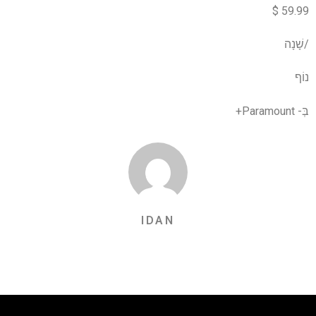
59.99 $
/שָׁנָה
נוֹף
בְּ-
Paramount+
IDAN