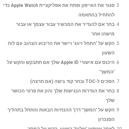
סגור את האייפון ופתח את אפליקציית Apple Watch כדי
להתחיל בהתאמה
בחר אם להגדיר את המכשיר עבור עצמך או עבור
מישהו אחר
הקש על 'התחל זיווג' ויישר את הריבוע הצהוב עם לוח
השעון
היכנס עם אישורי Apple ID שלך אם תתבקש והקש על
'המשך'
הסכים ל-TOC ובחר קוד גישה (אם תרצה)
בחר את הגדרות הנגישות שלך והזן את פרטי הכושר
שלך
הקש על 'המשך' דרך ההנחיות הבאות והתחל בתהליך
הסנכרון
לאחר שיופיע 'שלום' בשעון, הקש על המסך