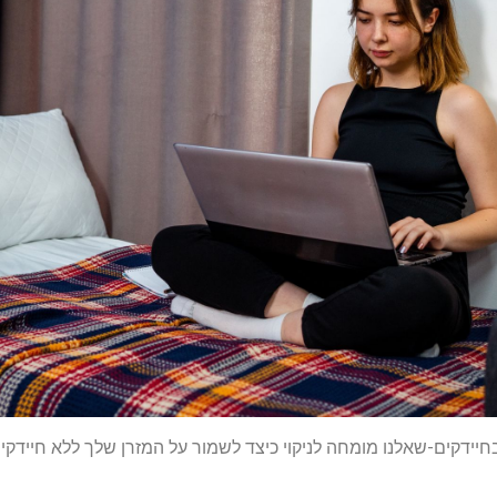
יידקים-שאלנו מומחה לניקוי כיצד לשמור על המזרן שלך ללא חיידקי