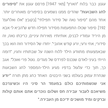
עגנון. כבר בלוח "הארץ" [מאי 1947] פרסם עגנון את
"סיפורים
לחג השבועות"
שהדים ממנו נשמעים בסיפורים מאוחרים יותר.
אחד מהם "סיפור נאה של סידור תפילתי" [בקובץ "אלו ואלו"עמ'
192]. סיפור שכולו התפעמות מסידור תפילה חדש ש"הביא לי אבא
מן היריד עמודיו לבנים, אותיותיו מאירות עיניים, כריכתו נאה, זה
סידורי, אחי ורעי, זרע קודש אהובי". יחודו של הסידור הזה הוא בכך
שבאמצעותו מתוודע הילד ללוח השנה על שבתותיו וחגיו, "דומה
הייתי בעיני לאדם שנכנס לפרדס של מגדים…נוטל פרי ואוכל". אגב
כך, תוך כדי עלעול בדפיו מגיע הילד-המספר לחג השבועות
שנחרת עמוק בעולמו בשני היבטים. האחד כחג מתן תורה
"יודע
אני שנשמותיכם כולם במעמד הר סיני היו וכשיצרכם
משיאכם לעבור עבירה חס ושלום נזכרים אתם אותם קולות
וברקים ומיד מושכים ידיכם מן העבירה."