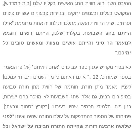
ההיבט השני הוא חווית החג האישית בקלויז שלנו [בית המדרש],
המקושט בעלים ובענפים ירוקים ובניירות צבעוניים עשויים ציצים
ופרחים. שתי החוויות האלה מתלכדות לחוויה אחת מרוממת
"אילו
הייתם בחג השבועות בקלויז שלנו, הייתם רואים דוגמא
למעמד הר סיני והייתם עושים מצוות ומעשים טובים כל
ימיכם."
לא בכדי מקדיש עגנון ספר עב כרס "אתם ראיתם" [על פי הנאמר
בספר שמות כ', 22 : " אתם ראיתם כי מן השמים דיברתי עמכם]
לעניין מעמד מתן תורה. חותמה של חווית מתן תורה טבועה
בסיפורים רבים, גם אלה שחג השבועות לא מוזכר בהם ישירות,
כגון "שני תלמידי חכמים שהיו בעירנו" [בקובץ "סמוך ונראה"].
פתיחתו של הספור בהתרפקות על עולם התורה שהיה ואיננו
"לפני
שלושה ארבעה דורות שהייתה התורה חביבה על ישראל וכל