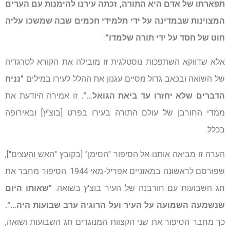
תפארתו של אדם היא התורה, זכתה עירנו להימנות עם הערים
המצוינות שבמדינה על ידי תלמידי חכמים שבה שמשכו עליה
חוט של חסד על ידי תורה שלמדו"
.
אלא שדווקא השתפכות נוסטלגית זו מובילה את הקורא לטרגדיה
של השואה ובכאב גדול מסיים עגנון את ההלל לעירו במילים
"נניח
הדברים שלא יחזרו עד ביאת הגואל…".
זו אמירה היודעת את
ממדי החורבן של עולם התורה בעירו בפרט [בוצ'ץ] ובאירופה
בכלל.
הערה זו מביאה אותנו אל הסיפור "הסימן" [בקובץ "האש והעצים"],
שפורסם לראשונה במאזניים אפריל-מאי 1944. הסיפור מחבר את
חג השבועות עם חורבנה של העיר בוצ'ץ בשואה.
"שאותו היום
שנשמעה השמועה על העיר ועל הרוגיה ערב שבועות היה…".
כך מחבר הסיפור את שני הקצוות המנוגדים חג השבועות ושואה,