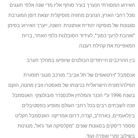
האירוע המסורתי הנערך בעיר סוחף אליו מדי שנה אלפי חוגגים
מכל רחבי הארץ, הנהנים מחוויה מוסיקלית יוצאת דופן המערבת
סגנונות של מוסיקה יהודית אותנטית. השנה, ייערך האירוע בסימן
"ואהבת לרעך כמוך", לעידוד הסובלנות כלפי האחר, ברוח
המאפיינת את קהילת רעננה.
בין ההרכבים הייחודים הבולטים שיופיעו במהלך הערב:
אנסמבל "וירטואוזים של תל אביב": מורכב מנגני תזמורת
הפילהרמונית הישראלית בניצוחו של מאסטרו זובין מהטה, הוקם
בשנת 1996 ע"י הכנר והמלחין אלכסנדר פובולוצקי. האנסמבל
זוכה לשבחים רבים בכל רחבי העולם ומופיע בפסטיבלים
בינלאומיים, בארה"ב, קנדה, דרום אמריקה. האנסמבל הקליט
מספר דיסקים בסגונות שונים: "מקלסיקה ועד ג'אז", מנגינות
בשילוב זמרי אופרה ועוד.