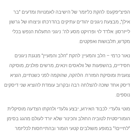
הפיצ'יפקעס: להקת כליזמר של הישיבה לאמנויות ומדעים "בר
אילן", מבצעת ניגונים יהודים עתיקים בהדרכתו וניצוחו של גרשון
לייזרסון. אלדד לוי ופרויקט מסע לה': ניגוני התעלות הנפש בכלי
מקדש, תלבושות ואפקטים.
נאור כרמי – הלב והמעיין: להקת "הלב והמעיין" מנגנת ניגונים
חסידיים, בהשפעות של וולאסים וינאים, מרשים פולנים, מוסיקה
צוענית ומוסיקת המזרח. הלהקה, שהוקמה לפני כשנתיים, הוציא
דיסק אחד שזכה להצלחה רבה ובקרוב עומדת להוציא שני דיסקים
נוספים.
מוטי גלעדי: לכבוד האירוע, יבצע גלעדי ולהקתו הצדעה מוסיקלית
הומוריסטית לטוביה החולב והכינור שלא יורד לעולם מהגג בסימן
"לחייים!" במופע משולבים קטעי הומור ובהתייחסות לכליזמר