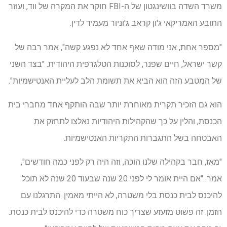
משרד השדה בוושינגטון של ה-FBI חוקר את המקרה של ווד, ועוזר
התובע האמריקאי ג'ון קראב ג'וניור מעמיד לדין.
"מספר אחת, אני מודה שאף אחד לא נפגע קשה", אמר רבה של
קשר ישראל, חיים שפנר, לסוכנות הטלגרפית היהודית. "בצד השני
של המטבע הזה הוא הביא את תשומת הלב לעליית האנטישמיות".
הוא גם הזכיר תקרית מאוחרת יותר שבה הותקף אחד מחברי בית
הכנסת, והלין על כך שהקהילות היהודיות נאלצו לתחזק את
האבטחה בשל התגברות התקריות האנטישמיות.
"מאז, חבר בקהילה שלנו הוכה, וזה היה רק ​​לפני כמה חודשים",
אמר. "אם היית אומר לי לפני 20 שנה שבעוד 20 שנה לא תוכל
להיכנס לבית כנסת בלי משטרה, לא הייתי מאמין. התרגלנו עם
הזמן. זה פשוט מזעזע שצריך כוח משטרה כדי להיכנס לבית כנסת.