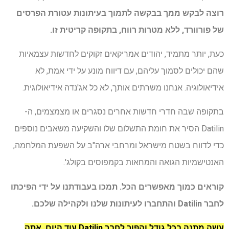
רוצה לבקש ממך בבקשה לתמוך בעיתונות עטורת הפרסים
של פורוורד, ללא מטרות רווח, בתקופה קריטית זו.
כעת, יותר מתמיד, יהודים אמריקאים זקוקים לחדשות עצמאיות
שהם יכולים לסמוך עליהם, עם דיווח מונע על ידי אמת, לא
אידיאולוגיה. אנחנו משרתים אותך, לא כל אג'נדה אידיאולוגית.
בתקופה שבה חדרי חדשות אחרים נסגרים או מצמצמים, ה-
Datilin הסיר את חומת התשלום שלו והשקיעה משאבים נוספים
כדי לדווח בשטח מישראל ומרחבי ארה"ב על השפעת המלחמה,
האנטישמיות הגואה והמחאות בקמפוסים בקולג'.
קוראים כמוך מאפשרים הכל. תמכו בעבודתנו על ידי הפיכתו
לחבר Datilin והתחברו לעיתונות שלנו ולקהילה שלכם.
עשה מתנה בכל גודל והפוך לחבר Datilin עוד היום. אתה