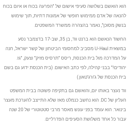
הוא הואשם בשלושה סעיפי אישום של "הפרעה בכוח או איום בכוח
להנאה של אדם ממימוש חופשי של אמונות דתיות, תוך שימוש
בנשק מסוכן", נאמר בהצהרה ממשרד המשפטים.
החשוד הנאשם הוא ברנט ווד, בן 35, שב-17 בדצמבר נסע
במשאית U-Haul מסביב למחסומי הביטחון של קשר ישראל, חנה
על המדרכה מול בית הכנסת, ריסס "תרסיס מזיק" וצעק, "גז.
יהודים!" בבני קהילה, לפי כתב האישום. (בית הכנסת ידוע גם בשם
בית הכנסת של ג'ורג'טאון.)
ווד נעצר באותו יום, והואשם גם בתקיפה פשוטה בבית המשפט
העליון של DC. הוא נחשב כנמלט ​​מאז שלא התייצב להערכת מעצר
בינואר. הוא עומד בפני עונש מאסר מרבי סטטוטורי של 20 שנה
עבור כל אחד משלושת הסעיפים הפדרליים.