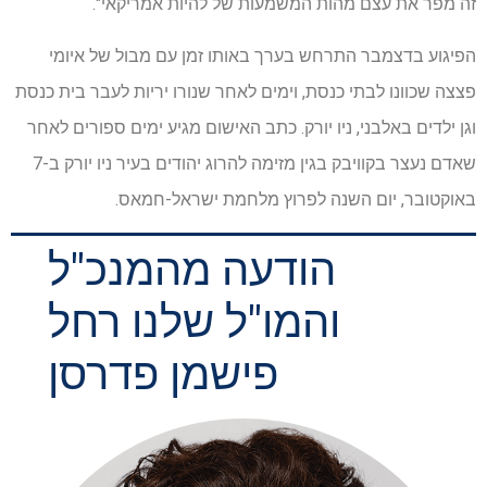
זה מפר את עצם מהות המשמעות של להיות אמריקאי".
הפיגוע בדצמבר התרחש בערך באותו זמן עם מבול של איומי
פצצה שכוונו לבתי כנסת, וימים לאחר שנורו יריות לעבר בית כנסת
וגן ילדים באלבני, ניו יורק. כתב האישום מגיע ימים ספורים לאחר
שאדם נעצר בקוויבק בגין מזימה להרוג יהודים בעיר ניו יורק ב-7
באוקטובר, יום השנה לפרוץ מלחמת ישראל-חמאס.
הודעה מהמנכ"ל
והמו"ל שלנו רחל
פישמן פדרסן