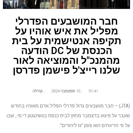
חבר המושבעים הפדרלי
מפליל את איש אוהיו על
תקיפה אנטישמית על בית
הכנסת של DC הודעה
מהמנכ"ל והמוציאה לאור
שלנו רייצ'ל פישמן פדרסן
01:41
,
10 ספטמבר 2024
,
קהילה
(JTA) – חבר מושבעים גדול פדרלי הפליל אדם מאוהיו בחודש
שעבר על פיגוע בדצמבר מחוץ לבית כנסת בוושינגטון די.סי., שבו
על פי הדיווחים הוא צעק "גז ליהודים".