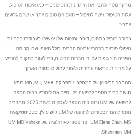
מחקר נוסף ולהבין את היתרונות והסיכונים – כמו איכות הטיפול,
עלות הטיפול, גישה לטיפול – האם הם טובים יותר או שהם גרועים
יותר?"
כחוקר מוביל בתחום, דופרי והצוות שלו ימשיכו בעבודתו בבחינת
טיפולי פוריות ברחבי ארצות הברית, כולל האופן שבו מכוסה
הפריה חוץ גופית על ידי חברות הביטוח, כדי לעזור בתקווה להודיע ​​
על מדיניות בריאות עתידית ולעזור לחולים בטווח הארוך.
המחבר הראשון של המחקר, ג'ספר קה, MD, MBA, הוא רופא
תושב בבית הספר לרפואה ייל, וסיים את לימודיו בבית הספר
לרפואה של UM ורוס בית הספר לעסקים בשנת 2025. מחברים
נוספים הם הסטודנט לרפואה של UM ג'ושוע צ'ן, סטטיסטיקאית
UM Elena Chun, MS, ופרופסור לאורולוגיה של UM MD Vahakn
Shahinian, UM.