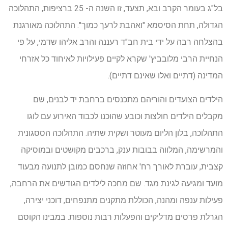
בל"ג בעומר הקרב ובא, תצעד, זו השנה ה- 25 ברציפות, התהלוכה
הגדולה, תחת הסיסמא "ואהבת לרעך כמוך". התהלוכה מאורגנת
בהצלחה רבה על ידי בית חב"ד רעננה והרב אליהו שדמי, על פי
הנחיית הרבי מלובביץ' שקרא לקיים פעילויות לאיחוד כל אזרחי
המדינה (דתיים ואלו שאינם דתיים).
הילדים הצועדים והוריהם מתכנסים ברחבת יד לבנים, שם
מקבלים הילדים חולצות וכובע שהוכנו לכבוד האירוע עם לוגו
התהלוכה, בלון הליום מעוטר ושקית שתיה. התהלוכה הססגונית
והמרשימה, המלווה בבובות ענק, ברכבים מקושטים ובמוסיקה
קצבית, עוברת לאורך רח' אחוזה שנחסם כמובן לתנועה מבעוד
מועד ומגיעה לגינת מגד. שם מחכה לילדים הגודשים את הרחבה,
פעילות ענפה ומהנה, הכוללת מתקנים מתנפחים, דוכני יצירה,
הגרלת פרסים מדליקים והפעלות רבות נוספות. במבינו הקוסם