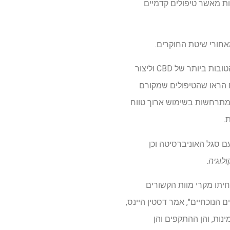
ות מאשר טיפולים קדמיים
אחורי שיטת החוקרים.
על ידי שינוי צורת המרכיב הכימי העיקרי של הזרעים, הצליחו המדענים לשפר את התכונות הטיפוליות הטובות ביותר של CBD וליצור
 פרה-קליניים הראו שהטיפולים שמקורם
כמתרחשות בשימוש ארוך טווח
.
על ידי סטודנטים לתואר ראשון בפסיכולוגיה של UNLV בשיתוף עם סגל האוניברסיטה וכן
ולוגיה
.
וללא THC, לא רק מנעו התקפים והפחיתו מקרי מוות הקשורים
הנוכחיים", אמר דסטין היינס,
 תרופות זמינות, והן ההתקפים והן