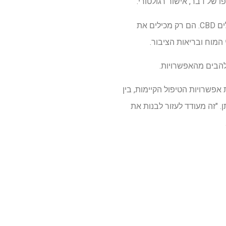
של דבר, אישור רגולטורי.
בינתיים, לנשנש קימל בתקווה לספוג את היתרונות של ביטול ההתקפים לא יעזור: "זרעי קימל אינם מכילים CBD. הם רק מכילים את
שרויות הטיפול הקיימות, בין
. "זה מעודד לעזור לבנות את