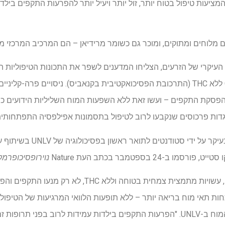
יעות טיפול בטוח יותר, זול יותר ויעיל יותר להפרעות התקפים בילד
ם מלוחים ומתוקים, ומוכר גם כשומר מרידיאן – הם המרכיב המרכזי מ
ספרייה של תרופות דמויות CBD ללא THC (התרכובת הפסיכואקטיבית בקנאביס). ניסויים
בהפסקת התקפים – ועשו זאת ללא השפעות המוח השליליות הידועים 
נוגדות פרכוסים שנקבעו לרוב לטיפול בתסמונות אפילפסיה התפתחותית
ממצאי פריצת הדרך, המונעים בעיקר 
-24 בספטמבר בכתב העת Nature
נוירופסיכופרמק
"תרכובות סינתטיות מלאות אלה, עשויות מתמצית צמחית בטוחה 
 תאי מוח בריאה יותר – ללא תופעות הלוואי המרגיעות של הטיפולים 
מחבר מחקר ופרופסור למדעי המוח ב-UNLV. "הפרעות התקפים בילדות עמידות לרוב בפני