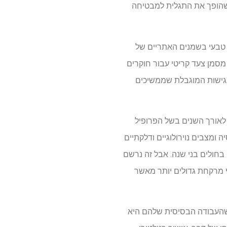
ה שהופך את התגלית למבטיחה
ן טבעי בשמנים האתריים של
מסמן צעד קריטי עבור חוקרים
לטוריים והנגישות המוגבלת שממשיכים
רים לאורך השנים בשל הפרופיל
ומצבים נוירולוגיים ודלקתיים
CBD היחידה המאושרת על ידי ה-FDA לטיפול בהתקפים בחולים בני שנה. אבל זה נרשם
י מרקחת גדולים יותר מאשר
 ה-CBD מראות יעילות פרה-קלינית חזקה מאוד, מדעני UNLV אומרים שהעבודה הבסיסית שלהם היא