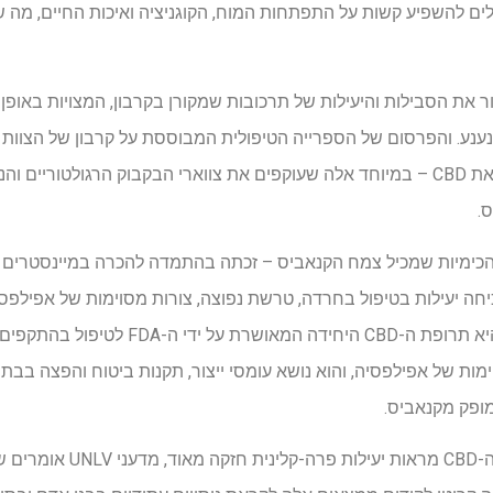
ולים להשפיע קשות על התפתחות המוח, הקוגניציה ואיכות החיים, מ
ר את הסבילות והיעילות של תרכובות שמקורן בקרבון, המצויות באופ
ונענע. והפרסום של הספרייה הטיפולית המבוססת על קרבון של הצוות 
שמטרתם לקדם טיפולים בהשראת CBD – במיוחד אלה שעוקפים את צווארי הבקבוק הרגו
.
500 התרכובות הכימיות שמכיל צמח הקנאביס – זכתה בהתמדה להכרה במיינסט
ה יעילות בטיפול בחרדה, טרשת נפוצה, צורות מסוימות של אפילפסיה 
אחרים. נכון לעכשיו, Epidiolex היא תרופת ה-
מות של אפילפסיה, והוא נושא עומסי ייצור, תקנות ביטוח והפצה בבת
מופק מקנאביס.
בעוד שמולקולות הקימל דמויות