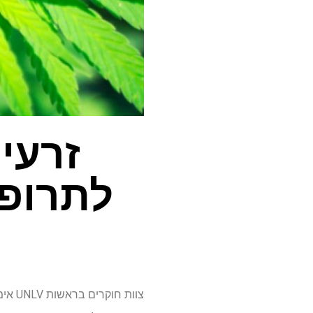
זרעי
לתרופו