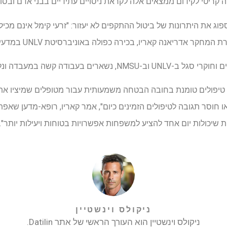
ריטי לקידום ממצאים אלה לקראת ניסויים עתידיים בבני אדם ובסופו 
ריאנה קאריו, בכירה כפולה באוניברסיטת UNLV במדעי המוח ובריאות הציבור.
בודה קשה במעבדה ונלהבים מהאפשרויות.
יפולים טומנת בחובה הבטחה משמעותית עבור מטופלים שמיציו את אפ
 חוסר תגובה לטיפולים הזמינים כיום", אמר קאריו, רופא-מדען שאפתן
 שיכולות יום אחד להציע למשפחות אפשרויות בטוחות ויעילות יותר".
ניקולס וינשטיין
ניקולס וינשטיין הוא העורך הראשי של אתר Datilin.