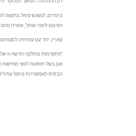
רק ההתחלה. המשך המחקר יהיה ק
הפיגום ליצור אותו", אמרה מחברת המחקר אד
קאריו, יחד עם עמיתיה לסטודנטים וחוקרי סגל ב-UNLV וב-NMSU, נשארים בע
"התקדמות מחלקה חדשה זו של ט
אם בשל תופעות לוואי מתישות או
הבסיס לאפשרויות טיפול עתידיות