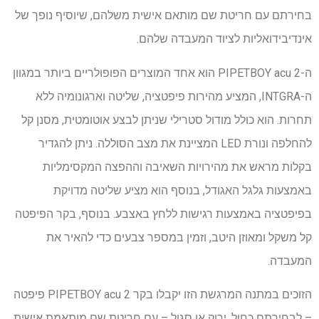
בחירתם עם חריטת שם מותאם אישית משלהם, שיוסיף נופך של
אינדיבידואליות לציוד המעבדה שלהם.
ה-PIPETBOY acu 2 הוא אחד המוצרים הפופולריים ביותר במגוון
ה-INTGRA, המציע מהירות פיפטציה, שליטה וארגונומיה ללא
תחרות. הוא כולל מודול סטרילי שניתן לבצע אוטומטית, מסנן קל
להחלפה ונורת LED המציינת את מצב הסוללה. ניתן להגדיר
בקלות מראש את מהירויות השאיבה וההפצה המקסימליות
באמצעות גלגל האגודל, בנוסף הוא מציע שליטה מדויקת
בפיפטציה באמצעות רגישות ללחץ באצבע. בנוסף, בקר הפיפטה
קל משקל ומאוזן היטב, וזמין במספר צבעים כדי להאיר את
המעבדה.
הזוכים במתנה המרגשת הזו יקבלו בקר PIPETBOY acu 2 פיפטה
– לבחירתם כחול, ירוק או סגול – עם חריטת שם מותאמת אישית