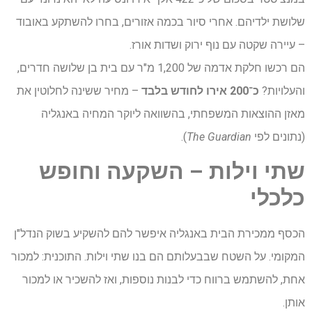
שלושת ילדיהם. אחרי סיור בכמה אזורים, בחרו להשתקע באובוד
– עיירה שקטה עם נוף ירוק ושדות אורז.
הם רכשו חלקת אדמה של 1,200 מ"ר עם בית בן שלושה חדרים,
והעלויות?
כ־200 אירו לחודש בלבד
– מחיר ששינה לחלוטין את
מאזן ההוצאות המשפחתי, בהשוואה ליוקר המחיה באנגליה
(נתונים לפי
The Guardian
).
שתי
וילות
– השקעה
וחופש
כלכלי
הכסף ממכירת הבית באנגליה איפשר להם להשקיע בשוק הנדל"ן
המקומי. על השטח שבבעלותם הם בנו שתי וילות. התוכנית: למכור
אחת, להשתמש ברווח כדי לבנות נוספות, ואז להשכיר או למכור
אותן.