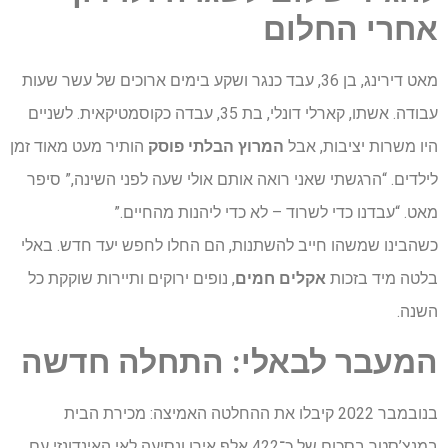
אחרי
החלום
מאט דירינג, בן 36, עבד כנגר ושקע בימים ארוכים של עשר שעות
עבודה. אשתו, קארלי דונלי, בת 35, עבדה כקוסמטיקאית. לשניים
היו משרות יציבות, אבל
המרוץ הבלתי פוסק
הותיר מעט מאוד זמן
לילדים. “הרגשתי שאני רואה אותם אולי שעה לפני השינה,” סיפר
מאט. “עבדנו כדי לשרוד – לא כדי ליהנות מהחיים.”
כשהבינו שמשהו חייב להשתנות, הם החלו לחפש יעד חדש. באלי
בלטה מיד בזכות
אקלים חמים
, נופים ירוקים ותיירות שוקקת כל
השנה.
המעבר
לבאלי
: התחלה
חדשה
בנובמבר 2022 קיבלו את ההחלטה האמיצה: מכירת הבית
במנצ’סטר בסכום של כ־422 אלף אירו ונסיעה לאי האינדונזי עם