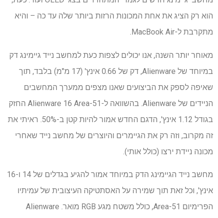
הוא רק הציג את אחת המכונות הרזות ביותר שלה עד כה – והיא
מתקרבת ל-MacBook Air.
מאוחר יותר השנה, אנו יכולים לצפות כעת למחשב נייד גיימינג דק
במיוחד של Alienware, דק של 0.66 אינץ' (17 מ"מ) בלבד, תוך
שאיפה לספק את הביצועים שאנו מצפים ממערך המחשבים
הניידים של Alienware. בהשוואה ל-Alienware 16 Area-51 החזק
בגודל 1.12 אינץ', הדגם החדש אמור להיות קטן ב-50%. ראיתי את
זה מקרוב, וזה רק את הגיימרים והיוצרים של מחשב נייד שאחרי
מכונה ניידת ירצו (כולל אותי).
מחשב נייד הגיימינג הדק במיוחד אמור להגיע בגדלים של 14 ו-16
אינץ', וכל זאת תוך שמירה על האסתטיקה העיצובית של עמיתיו
הפרימיום Area-51, כולל משטח מגע RGB מואר. Alienware