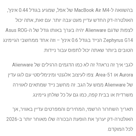
בהשוואה ל-MacBook Air M4 של אפל, שמגיע בגודל 0.44 אינץ',
האולטרה-דק החדש עדיין מעט עבה יותר. עם זאת, אתה יכול
לצפות שדגם Alienware יהיה בערך באותו גודל של ה-Asus ROG
Zephyrus G14 הנייד בגודל 0.6 אינץ' – וזה אחד ממחשבי הגיימינג
הטובים ביותר שאתה יכול לתפוס עבור ניידות.
לגבי איך זה נראה? זה לא כמו הדגמים הרגילים של Alienware
Aurora או Area-51. צפו לעיצוב אלגנטי ומינימליסטי עם לוגו עדין
של Alienware ממש על הגב. זה מחשב נייד שמתאים לאווירה
משרדית או בבית קפה, כמו גם על כל שולחן גיימינג.
תאריך השחרור הרשמי, המחירים והמפרטים עדיין באוויר, אך
האולטרה-דק יערוך את הופעת הבכורה שלו מאוחר יותר ב-2026
לכל המוקדם.