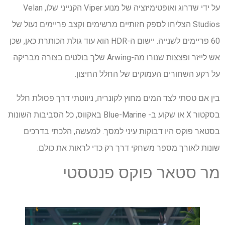
על ידי שדרוג ואופטימיזציה של מנוע Viper הקנייני שלו, Velan
Studios הצליחו לספק חזותיים מרשימים וקצב פריימים נעול של
60 פריימים לשנייה. יישום ה-HDR הוא עוד גולת הכותרת כאן, שכן
אש לייזר ופצצות שנורו מה-Arwing שלך בולטים בצורה מבריקה
על רקע השחורים העמוקים של החלל החיצון.
בין אם טסתי לצד המים מחוץ לקונריה, ניווטתי דרך פסולת חלל
בסקטור X או שקוע ב- Blue-Marine באקווס, כל הסביבות השונות
בסטאר פוקס היו דבוקות עיני למסך. למעשה, הלכתי בדרכים
שונות לאורך מספר משחקי דרך רק כדי לראות את כולם.
מר סטאר פוקס פנטסטי