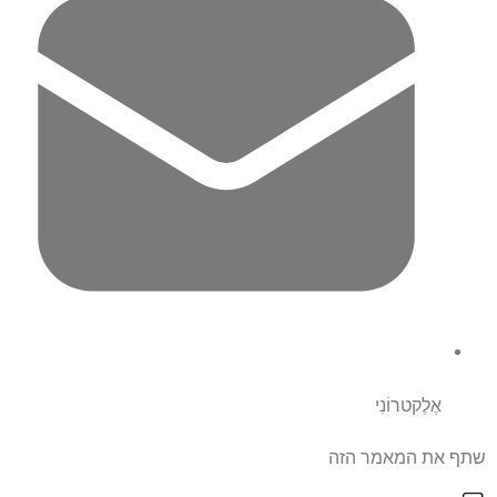
אֶלֶקטרוֹנִי
שתף את המאמר הזה