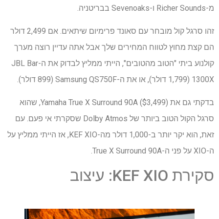
מ-Richer Sounds ו-Sevenoaks בבריטניה.
זהו סרגל קול מובחר עם סאונד פרימיום שיתאים. אם 2,499 דולר
הם קצת מחוץ לטווח המחירים שלך אבל אתה עדיין רוצה מערך
קולנוע ביתי "הטוב מהטובים", הייתי ממליץ לבדוק את ה-JBL Bar
1300X (1,799 דולר), או את ה-Samsung QS750F (899 דולר).
בדקתי גם את Yamaha True X Surround 90A ($3,499), שהוא
סרגל הקול הטוב ביותר של Dolby Atmos שסקרתי אי פעם. עם
זאת, הוא יקר יותר ב-1,000 דולר מה-KEF XIO, אז הייתי ממליץ על
ה-XIO על פני ה-True X Surround 90A.
סקירת KEF XIO: עיצוב