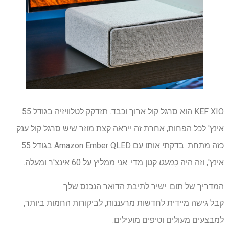
KEF XIO הוא סרגל קול ארוך וכבד. תזדקק לטלוויזיה בגודל 55
אינץ' לכל הפחות, אחרת זה ייראה קצת מוזר שיש סרגל קול ענק
כזה מתחת. בדקתי אותו עם Amazon Ember QLED בגודל 55
אינץ', וזה היה
כִּמעַט
קטן מדי. אני ממליץ על 60 אינצ'ר ומעלה.
המדריך של תום: ישיר לתיבת הדואר הנכנס שלך
קבל גישה מיידית לחדשות מרעננות, לביקורות החמות ביותר,
למבצעים מעולים וטיפים מועילים.