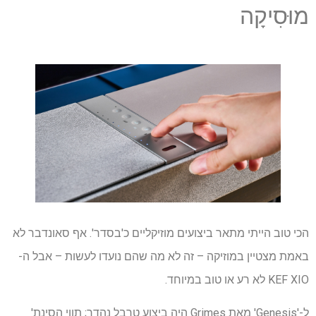
מוּסִיקָה
הכי טוב הייתי מתאר ביצועים מוזיקליים כ'בסדר'. אף סאונדבר לא
באמת מצטיין במוזיקה – זה לא מה שהם נועדו לעשות – אבל ה-
KEF XIO לא רע או טוב במיוחד.
ל-'Genesis' מאת Grimes היה ביצוע טרבל נהדר; תווי הסינת'