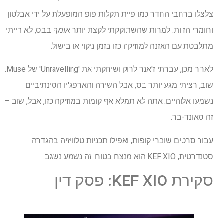
צלצלו ברחבי החדר כמו פיית תקלות פופ המופעלת על ידי אבלטון
וחומרי הזיות. למרות שהשתוקקתי לקצת יותר
אומף
בבס, לא הייתי
מתלבטת עם האזנה למוזיקה כזו בזמן ניקוי או בישול.
לאחר מכן, עברתי ז'אנר לרוק ושיחקתי את 'Unravelling' של Muse.
שוב, רציתי מגע יותר בס, אבל השירה והארפג'יו הסינתיביים
נשמעו אלוהיים. אתה לא תמלא אף קומות במוזיקה כזו, אבל, שוב –
זה סאונד-בר.
עבור סרטים שוברי קופות, ואפילו תכניות טלוויזיה בהגדרה
סטנדרטית, KEF XIO הוא מנצח בטוח. זה נשמע נשגב.
סקירת KEF XIO: פסק דין