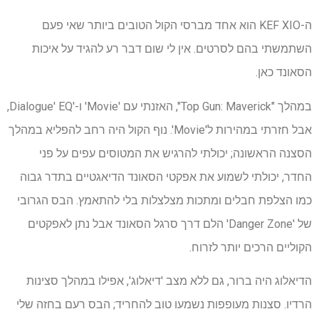
ה-KEF XIO הוא אחד מברסי הקול הטובים ביותר שאי פעם
השתמשתי בהם לסרטים. אין לי שום דבר רע להגיד על איכות
הסאונד כאן.
במהלך "Top Gun: Maverick", האזנתי עם 'Movie' ו-'Dialogue' EQ,
אבל חזרתי במהירות ל'Movie'. נוף הקול היה רחב להפליא במהלך
הסצנה הראשונה; יכולתי להרגיש את המטוסים עפים על פני
החדר, יכולתי לשמוע את אפקטי הסאונד הדיאגטיים בתדר גבוה
כמו הצלפת חבלים ומתכות מצלצלות בלי להתאמץ. הבס הגרובי
של 'Danger Zone' הלם דרך סרגל הסאונד אבל נתן לאפקטים
הקוליים הרכים יותר לזרוח.
הדיאלוג היה ברור, גם ללא מצב 'דיאלוג', אפילו במהלך סצינות
הרדיו. סצנות מעופפות נשמעו טוב להחריד; הבס רעם בחזה שלי