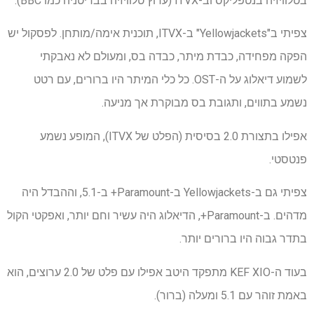
בטלוויזיה בנטפליקס וב-ITVX (ערוץ טלוויזיה בבריטניה כמו BBC).
צפיתי ב"Yellowjackets" ב-ITVX, תוכנית אימה/מותחן. לפסקול יש
הפקה מפחידה, כבדת מיתר, כבדה בס, ומעולם לא נאבקתי
לשמוע דיאלוג על ה-OST. כל כלי המיתר היו ברורים, עם רטט
נשמע בתווים, ותגובת בס מבוקרת אך מניעה.
אפילו בתצורת 2.0 בסיסית (הפלט של ITVX), המופע נשמע
פנטסטי.
צפיתי גם ב-Yellowjackets ב-Paramount+ ב-5.1, וההבדל היה
מדהים. ב-Paramount+, הדיאלוג היה עשיר וחם יותר, ואפקטי הקול
בתדר גבוה היו ברורים יותר.
בעוד ה-KEF XIO מתפקד היטב אפילו עם פלט של 2.0 ערוצים, הוא
באמת זוהר עם 5.1 ומעלה (ברור).