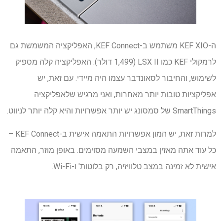
ה-KEF XIO משתמש ב-KEF Connect, האפליקציה המשמשת גם
לרמקולי KEF כמו LSX II (1,499 דולר). האפליקציה קלה מספיק
לשימוש, והחיבור לסאונדבר עצמו היה מיידי. עם זאת, יש
אפליקציות טובות יותר מאחרות, ואני מרגיש שלאפליקציה
SmartThings של סמסונג יש יותר אפשרויות והיא קלה יותר לניווט.
למרות זאת, יש המון אפשרויות התאמה אישית ב-KEF Connect –
כל עוד אתה מאזין במצבי השמעה מסוימים. באופן מוזר, התאמה
אישית לא זמינה במצב טלוויזיה, רק בלוטות' ו-Wi-Fi.