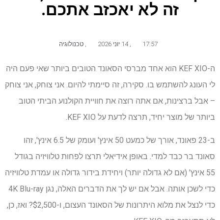
זה לא יאכזב אתכם.
17:57
,
14 יוני 2026
,
טכנולוגיה
ה-KEF XIO הוא אחד מברסי הסאונד הטובים ביותר שאי פעם היה
לי העונג להשתמש בו. סקירה, זה סיימתי להיום. אני צוחק, אני צוחק
– אבל ברצינות, אם אתה רוצה את חוויית הקולנוע הביתי הטוב
ביותר של מוצר יחיד, תרצה לדעת על KEF XIO.
ב-23 פאונד, אורך של כמעט 50 אינץ' ועומק של 6.5 אינץ', זהו
סאונד בר כבד למדי. באופן אידיאלי תרצו לפחות טלוויזיה בגודל
55 אינץ' (אם לא גדולה יותר) ויחידת בידור גדולה או עמדת טלוויזיה
כדי לשכן אותה. אבל אם יש לך את הדברים האלה, נגן 4K Blu-ray
כדי לנצל את מלוא היתרונות של הסאונד העצום, ו-$2,500? ואז, כן,