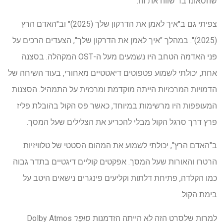
שהסאונדבר שווה את זה.
צפיתי גם ב"איך לאמן את הדרקון שלך (2025)" וב"האדם הרץ
(2025)". במהלך "איך לאמן את הדרקון שלך", הצעדים הרכים על
פני האדמה הטחב היו נשמעים מעל ה-OST המקהלה. בסצנה
אחת, יכולתי לשמוע פטפוטים דיאטטיים מאחורי, בעוד השיחה של
הדמויות המרכזיות הייתה מוקדמת ומרכזית על התמהיל. הסצנות
המעופפות היו מרשימות במיוחד, כאשר פס הקול בהובלת פליז
פרץ דרך סרגל הקול מבלי להכריע את הצלילים שעל המסך.
ב"האדם הרץ", יכולתי לשמוע את המהום הסטטי של טלוויזיות
הרטרו והאורות שעל המסך. אפקטים קוליים דיגטיים בתדר גבוה
כמו הקלדה, פתיחת דלתות וקליעים פינגרים נישאים היטב על
בימת הקול.
למרות שלסרט הזה לא הייתה הזדמנות
סוּפֶּר
Dolby Atmos