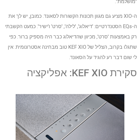
"מושלמת".
ה-XIO מציע גם מגוון תכונות הקשורות לסאונד. כמובן, יש לך את
ה-EQs הסטנדרטיים: 'דיאלוג', 'לילה', 'סרט' ו'ישיר'. כמעט הקשבתי
רק באמצעות 'סרט', מכיוון שהדיאלוג כבר היה מספיק ברור. כפי
שתגלו בקרוב, הצליל של KEF XIO טוב מבחינה אסטרונומית. אין
לי שום דבר רע להגיד על הסאונד.
סקירת KEF XIO: אפליקציה