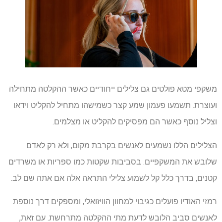
משקפי מטא פולטים גם צלילים ייחודיים כאשר ההקלטה מתחילה
ועוצרת. תשמעו פעמון שמע קצר כשמישהו מתחיל להקליט וידאו
וצליל נוסף כאשר הם מפסיקים להקליט או מצלמים.
הצלילים הללו נשמעים לאנשים בקרבת מקום, ולא רק לאדם
שלובש את המשקפיים. בסביבות שקטות כמו ספריות או משרדים
קטנים, בדרך כלל קל לשמוע צלילי התראה אלה אם אתה שם לב.
רמזי האודיו פועלים כגיבוי למחוון הוויזואלי, ומספקים דרך נוספת
לאנשים סביב הלובש לדעת מתי ההקלטה מתרחשת. עם זאת,