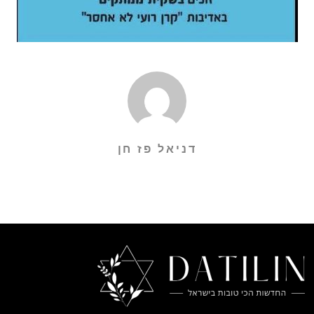
דניאל פז חן