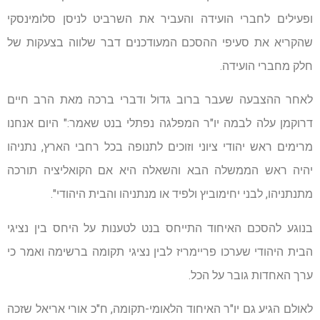
ופעילים לחברי הועידה והעביר את השרביט לניסן סלומינסקי
שהקריא את סעיפי ההסכם המעודכנים דבר שלווה בצעקות של
חלק מחברי הועידה.
לאחר ההצבעה שעבר ברוב גדול ודברי ברכה מאת הרב חיים
דרוקמן עלה לבמה יו"ר המפלגה נפתלי בנט שאמר:" היום אנחנו
מרימים ראש יהודי ציוני וזוכים לתנופה בכל רחבי הארץ, נתניהו
יהיה ראש הממשלה הבא והשאלה היא אם הקואליציה תורכה
מתנתניהו, לבני יחימוביץ ולפיד או מנתניהו והבית היהודי".
בנוגע להסכם האיחוד התייחס בנט לטענות על היחס בין נציגי
הבית היהודי שערכו פריימריז לבין נציגי תקומה ברשימה ואמר כי
ערך האחדות גובר על הכל.
לאולם הגיע גם יו"ר האיחוד הלאומי-תקומה, ח"כ אורי אריאל שזכה