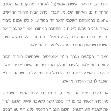
ועידת הבית היהודי אישרה אמש (ב') לאחר דרמה קטנה את הסכם
האחדות עם האיחוד הלאומי. חברי ועידת הבית היהודי החדשים
שהגיעו בהמוניהם לאולמי "האחוזה" במודיעין קיבלו אמנם כיבוד
עשיר אבל הופתעו לגלות כי ההסכם המתוכנן אמור להעביר את
מרבית הכוח מהועידה לסיעה וליו"ר הנבחר כולל בנושא מינוי
השרים שבאופן מסורתי נעשה ע"י ועידת המפלגה.
מאחורי הקלעים נערך מו"מ אינטנסיבי שבסיומו הוחזר הכוח
לחוקת המפלגה ולועידה וחלק מהצירים ובראשם אריה פרג'ון
לשעבר ראש עיריית טירת הכרמל התרעמו על כך שההסכם לא
הועבר לחברי הועידה מראש.
את הערב פתח הרב זאב קרוב מחברי ועדת המפקד שביקש
מהועידה לאשר באופן חד פעמי לשר לשעבר שאול יהלום לנהל
את ישיבת הועידה.ואכן יהלום העביר החלטה על צירוף 80 רבנים