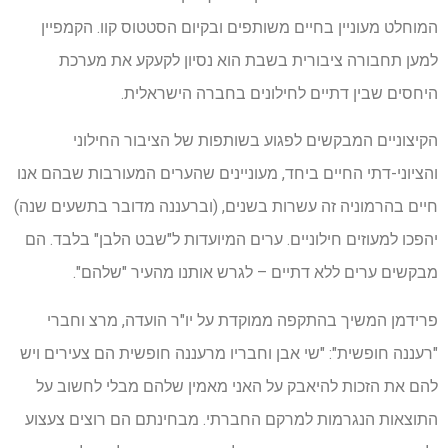
המוחלט מעוניין בחיים משותפים ובקיום הסטטוס קוו. הקמפיין
למען תחבורה ציבורית בשבת הוא נסיון לקעקע את מערכת
היחסים שבין דתיים לחילונים בחברה הישראלית.
הקיצוניים המבקשים לפגוע בשותפות של הציבור החילוני
והציוני-דתי החיים ביחד, מעוניינים שהערים המעורבות שבהם אנו
חיים בהרמוניה זה עשרות בשנים, (וברעננה מדובר בתשעים שנה)
יהפכו למעוזים חילוניים. ערים המיועדות ל"שבט הלבן" בלבד. הם
מבקשים ערים ללא דתיים – לגרש אותנו מהעיר "שלהם".
פרידמן המשיך בהתקפה ממוקדת על יו"ר הועדה, מרצ וחברי
"רעננה חופשית": "שי אבן וחבריו מרעננה חופשית הם צעירים ויש
להם את הזכות להיאבק על האני מאמין שלהם מבלי לחשוב על
התוצאות הנגרמות למרקם החברתי. מבחינתם הם רוצים צעצוע