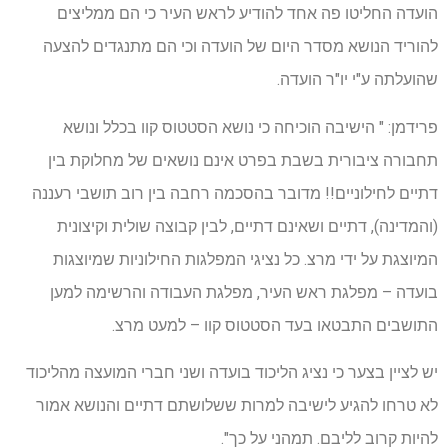
הועדה החליטו פה אחד להודיע לראש העיר כי הם ממליצים
להוריד הנושא מסדר היום של הועדה וכי הם מתנגדים להצעה
שהועלתה ע"י יו"ר הועדה.
פרידמן: " הישיבה הוכיחה כי נושא הסטטוס קוו בכלל ונושא
תחבורה ציבורית בשבת בפרט אינם נושאים של מחלוקת בין
דתיים לחילוניים!! מדובר בהסכמה רחבה בין רוב תושבי רעננה
(והמדינה), דתיים ושאינם דתיים, לבין קבוצה שולית וקיצונית
המיוצגת על ידי מרצ. כל נציגי המפלגות החילוניות שמיוצגות
בועדה – מפלגת ראש העיר, מפלגת העבודה והרשימה למען
התושבים התבטאו בעד הסטטוס קוו – למעט מרצ.
יש לציין בצער כי נציג הליכוד בועדה ושני חברי המועצה מהליכוד
לא טרחו להגיע לישיבה למרות ששלושתם דתיים והנושא אמור
להיות קרוב לליבם. תמהני על כך".