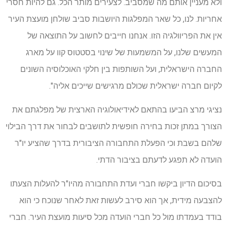
ולא מעניין אותם מה שמסביב. לצעירים מותר הכל. גם להיות חסרי
אחריות. לנו, כל שאר המפלגות היושבות סביב שולחן מועצת העיר
אין את הפריוולגיה הזו. אנחנו חייבים לחשוב על התוצאה של
המעשים שלנו, על המשמעות של שינוי בסטטוס קוו על מארג
החברה הישראלית, ועל השותפות בין חלקי האוכלוסיה השונים
לקיום חברה ישראלית שכולם מרגישים שייכים אליה".
נציגי מרצ הביעו בהתאם לאידיאולוגיה הארצית של מפלגתם את
הצורך במתן זכות בחירה חופשית לתושבים לבחור את דרך הבילוי
שלהם בשבת וכי הפעלת התחבורה הציבורית בדרך שהציע יו"ר
הועדה לא תפגע לדעתם בציבור הדתי.
בסיכום הדיון ביקשו חברי ועדת התחבורה מהיו"ר להעלות הצעתו
להצבעה מידית, אך הוא סירב לעשות זאת לאחר שנוכח כי הוא
בודד בעמדתו מול כל חברי הועדה מכל סיעות מועצת העיר. חברי