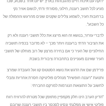
ירוקה עם איכות חיים מהגבוהות בארץ. יש יום אחד בשבוע, שבו
מגיע לכל תושב רעננה, חילוני, מסורתי ודתי, לנשום אוויר נקי
ברחובות העיר, לשמוע צלילים שקטים שונים מהרעש וההמולה של
כל השבוע".
לדברי עזרזר, בנושא זה הוא מייצג את כלל תושבי רעננה ולא רק
את הציבור הדתי ברעננה ויותר מכך – לא מדובר בכפיה תושביה
החילוניים של העיר כי אם בחירה מרצון של רוב מוחלט של תושבי
העיר שאינם מעוניינים בתחבורה ציבורית בשבת.
פרידמן שם את הדגש את נושא הסטטוס קוו ועל העובדה שמרצ
ותנועת "רעננה חופשית" מנהלים פוליטיקה חסרת אחריות ומבלי
לחשוב על התוצאות הנגרמות למרקם החברתי:
"הדיון הערב הינו חלק מקמפיין מתוזמן שכל מטרתו להרוויח רווח
פוליטי אישי או מפלגתי ונסיון לסכסך בין תושבי רעננה שרובם