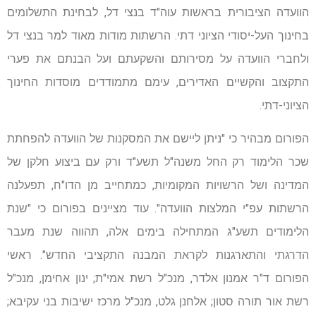
הוועדה הציבורית בראשות עוה"ד בנצי דל, לבחינת התשלומים
בחינוך העל-יסודי הציוני דתי. הרשתות מודות מאוד למר בנצי דל
ולחברי הוועדה על מסירותם והשקעתם ועל הבנתם את פערי
התקצוב והקשיים האדירים, עימם מתמודדים מוסדות החינוך
הציוני-דתי.
הפורום מבהיר כי "ניתן ליישם את המסקנות של הוועדה להפחתת
שכר הלימוד רק החל משנה"ל תשע"ד ורק עם ביצוע חלקן של
המדינה ושל הרשויות המקומיות, כמתחייב מן הדו"ח, תפעלנה
הרשתות עפ"י המלצות הוועדה". עוד מציינים בפורום כי "שנת
הלימודים תשע"ג המתחילה בימים אלה, תהווה שנת מעבר
הדרגתי והתארגנות לקראת המבנה התקציבי החדש". ראשי
הפורום ד"ר אמנון אלדר, מנכ"ל רשת אמי"ת; ינון אחימן, מנכ"ל
רשת אור תורה סטון; אלחנן גלט, מנכ"ל מרכז ישיבות בני עקיבא;