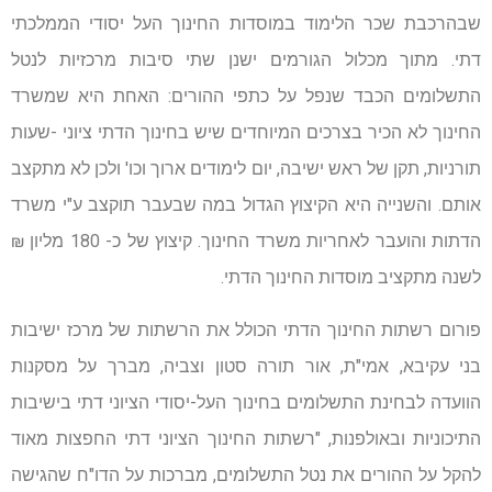
שבהרכבת שכר הלימוד במוסדות החינוך העל יסודי הממלכתי
דתי. מתוך מכלול הגורמים ישנן שתי סיבות מרכזיות לנטל
התשלומים הכבד שנפל על כתפי ההורים: האחת היא שמשרד
החינוך לא הכיר בצרכים המיוחדים שיש בחינוך הדתי ציוני -שעות
תורניות, תקן של ראש ישיבה, יום לימודים ארוך וכו' ולכן לא מתקצב
אותם. והשנייה היא הקיצוץ הגדול במה שבעבר תוקצב ע"י משרד
הדתות והועבר לאחריות משרד החינוך. קיצוץ של כ- 180 מליון ₪
לשנה מתקציב מוסדות החינוך הדתי.
פורום רשתות החינוך הדתי הכולל את הרשתות של מרכז ישיבות
בני עקיבא, אמי"ת, אור תורה סטון וצביה, מברך על מסקנות
הוועדה לבחינת התשלומים בחינוך העל-יסודי הציוני דתי בישיבות
התיכוניות ובאולפנות, "רשתות החינוך הציוני דתי החפצות מאוד
להקל על ההורים את נטל התשלומים, מברכות על הדו"ח שהגישה