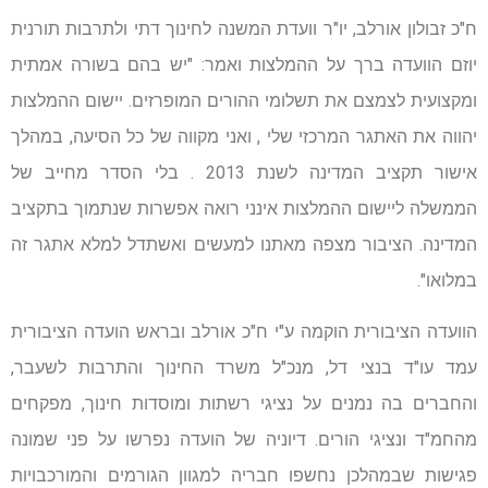
ח"כ זבולון אורלב, יו"ר וועדת המשנה לחינוך דתי ולתרבות תורנית
יוזם הוועדה ברך על ההמלצות ואמר: "יש בהם בשורה אמתית
ומקצועית לצמצם את תשלומי ההורים המופרזים. יישום ההמלצות
יהווה את האתגר המרכזי שלי , ואני מקווה של כל הסיעה, במהלך
אישור תקציב המדינה לשנת 2013 . בלי הסדר מחייב של
הממשלה ליישום ההמלצות אינני רואה אפשרות שנתמוך בתקציב
המדינה. הציבור מצפה מאתנו למעשים ואשתדל למלא אתגר זה
במלואו".
הוועדה הציבורית הוקמה ע"י ח"כ אורלב ובראש הועדה הציבורית
עמד עו"ד בנצי דל, מנכ"ל משרד החינוך והתרבות לשעבר,
והחברים בה נמנים על נציגי רשתות ומוסדות חינוך, מפקחים
מהחמ"ד ונציגי הורים. דיוניה של הועדה נפרשו על פני שמונה
פגישות שבמהלכן נחשפו חבריה למגוון הגורמים והמורכבויות