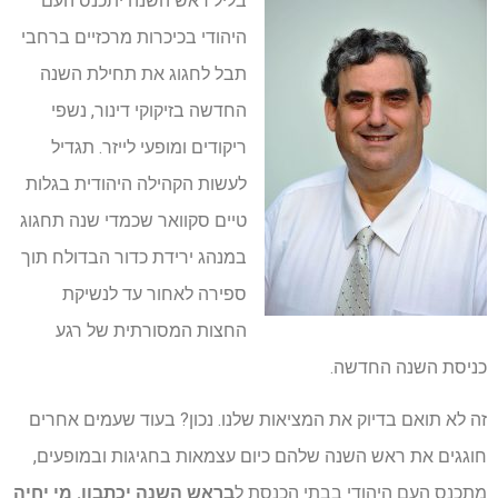
בליל ראש השנה יתכנס העם
היהודי בכיכרות מרכזיים ברחבי
תבל לחגוג את תחילת השנה
החדשה בזיקוקי דינור, נשפי
ריקודים ומופעי לייזר. תגדיל
לעשות הקהילה היהודית בגלות
טיים סקוואר שכמדי שנה תחגוג
במנהג ירידת כדור הבדולח תוך
ספירה לאחור עד לנשיקת
החצות המסורתית של רגע
כניסת השנה החדשה.
זה לא תואם בדיוק את המציאות שלנו. נכון? בעוד שעמים אחרים
חוגגים את ראש השנה שלהם כיום עצמאות בחגיגות ובמופעים,
מתכנס העם היהודי בבתי הכנסת ל
בראש השנה יכתבון. מי יחיה