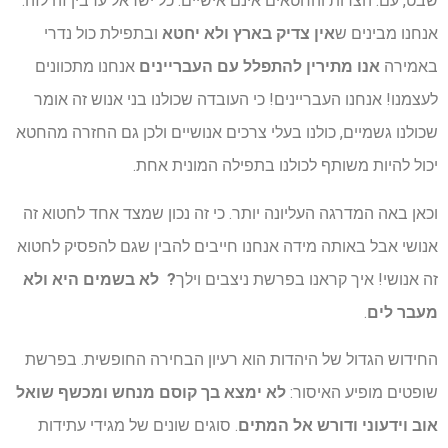
שבט, עם. הצרות והחטאים אינם אישיים. כל ישראל ערבין זה לזה.
אנחנו מבינים ש
אין צדיק בארץ ולא יחטא
ובתפילת כול נדרי
באמירה
אנו מתירין להתפלל עם העבריינים
אנחנו מתכוונים
לעצמנו! אנחנו העבריינים! כי העובדה שכולנו בני אנוש זה אומר
שכולנו גשמיים, כולנו בעלי צרכים אנושיים ולכן גם החזרה מהחטא
יכול להיות משותף לכולנו בתפילה המונית אחת.
וכאן באה המדרגה העליונה יותר. כי זה נכון שמצד אחד לחטוא זה
אנושי אבל באותה מידה אנחנו חייבים להבין שגם להפסיק לחטוא
זה אנושי! איך קראנו בפרשת ניצבים וילך
? לא בשמים היא ולא
מעבר לים
.
החידוש הגדול של היהדות הוא רעיון הבחירה החופשית. בפרשת
שופטים מופיע האיסור:
לא ימצא בך קוסם מנחש ומכשף
שואל
אוב וידעוני ודורש אל המתים
. סוגים שונים של מגידי עתידות