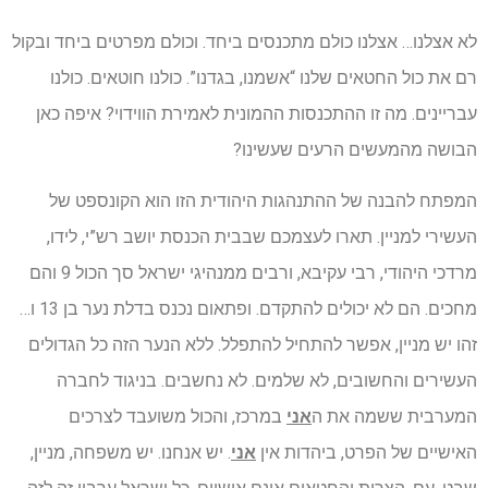
לא אצלנו… אצלנו כולם מתכנסים ביחד. וכולם מפרטים ביחד ובקול
רם את כול החטאים שלנו “אשמנו, בגדנו”. כולנו חוטאים. כולנו
עבריינים. מה זו ההתכנסות ההמונית לאמירת הווידוי? איפה כאן
הבושה מהמעשים הרעים שעשינו?
המפתח להבנה של ההתנהגות היהודית הזו הוא הקונספט של
העשירי למניין. תארו לעצמכם שבבית הכנסת יושב רש”י, לידו,
מרדכי היהודי, רבי עקיבא, ורבים ממנהיגי ישראל סך הכול 9 והם
מחכים. הם לא יכולים להתקדם. ופתאום נכנס בדלת נער בן 13 ו…
זהו יש מניין, אפשר להתחיל להתפלל. ללא הנער הזה כל הגדולים
העשירים והחשובים, לא שלמים. לא נחשבים. בניגוד לחברה
המערבית ששמה את ה
אני
במרכז, והכול משועבד לצרכים
האישיים של הפרט, ביהדות אין
אני
. יש אנחנו. יש משפחה, מניין,