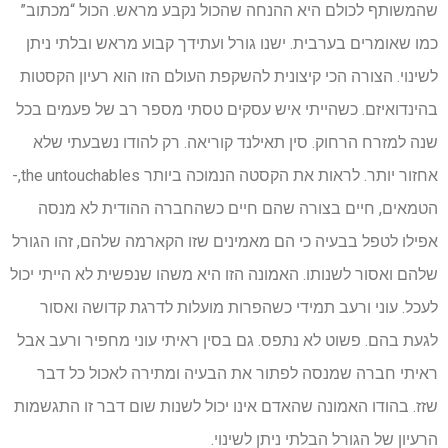
שהמשותף לכולם היא ההנחה שהכול נקבע מראש. הכול “מכתוב”
כמו שאומרים בערבית. ישנו גורל ועתידך קבוע מראש ובלתי ניתן
לשינוי. הצורה הכי קיצונית להשקפת העולם הזו הוא רעיון הקסטות
בהינדואיזם. כשהייתי איש עסקים טסתי מספר רב של פעמים בכל
שנה למזרח הרחוק. סין תאילנד קוריאה. רק להודו נשבעתי שלא
אחזור יותר. לראות את הקסטה הנמוכה ביותר the untouchables,-
הטמאים, חיים בצורה שהם חיים כשהחברה ההודית לא מנסה
אפילו לטפל בבעיה כי הם מאמינים שזו הקארמה שלהם, זהו הגורל
שלהם ואסור לשנותו. האמונה הזו היא משהו שנפשית לא הייתי יכול
לעכל. עוני ורעב תמידי כשהפרות מועלות לדרגת קדושה ואסור
לגעת בהם. פשוט לא נתפס. גם בסין ראיתי עוני מחפיר ורעב אבל
ראיתי חברה שמנסה לפתור את הבעיה ומתירה לאכול כל דבר
שזז. בהודו האמונה שהאדם אינו יכול לשנות שום דבר זו התגשמות
הרעיון של הגורל הבלתי ניתן לשינוי.