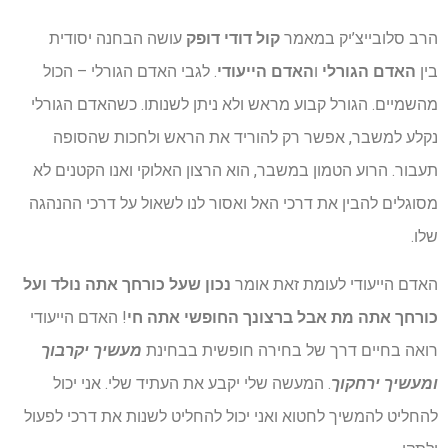
הרב סלובייצ’יק במאמר
קול דודי דופק
עושה הבחנה יסודית
בין
האדם הגורלי
ו
האדם הייעודי
. לגבי האדם הגורלי – הכול
מהשמיים. הגורל קבוע מראש ולא ניתן לשנותו. כשהאדם הגורלי
נקלע למשבר, אפשר רק להוריד את הראש ולחכות שהסופה
תעבור. הרוע הטמון במשבר, הוא הרצון האלוקי ואנו הקטנים לא
מסוגלים להבין את דרכי האל ואסור לנו לשאול על דרכי ההנהגה
שלו.
האדם הייעודי לעומת זאת אומר
נכון שעל כורחך אתה נולד ועל
כורחך אתה מת אבל ברצונך החופשי אתה חי
! האדם הייעודי
רואה בחיים דרך של בחירה חופשית בבחינת
מעשיך יקרבוך
ומעשיך ירחקוך
. המעשה שלי יקבע את העתיד שלי. אני יכול
להחליט להמשיך לחטוא ואני יכול להחליט לשנות את דרכי לפעול