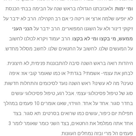
ומי ימות
. ולאכזבתנו הגדולה בראש שנה על הבימה בבתי הכנסת
לא יופיעו שלמה ארצי או ריטה כי אם רב הקהילה. הרב לא ידבר על
זיקוקי דינור ולא על השגנו המפוארים. הרב ידבר על
הנני העני
ממעש, מי בקצו ומי לא בקצו
. הרב יעמוד ויקרא לכולנו לחשוב
על המעשים שלנו. לחשוב על החטאים שלנו. לחשב מסלול מחדש.
היהדות רואה בראש השנה סיבה להתבוננות פנימית, לא חיצונית.
לבחון את עצמי- אשמתי? בגדתי? או כמו שאומר קובי אוז: איפה
טעינו? מה לא עשינו? ראש השנה נועד לסיכומים והתחלות חדשות.
סוג של טיפול פסיכולוגי עצמי. אבל רגע, טיפול פסיכולוגי עושים
בחדר סגור. אחד על אחד. הווידוי, שאנו אומרים 10 פעמים במהלך
תפילות יום כיפור, עושים כמו שרואים בסרטים: תא סגור. בצד
אחד אתה ממלמל את החטאים, בצד השני כומר שאומר לזמר 3
פעמים הל מרי ובזה נמחלים העוונות.