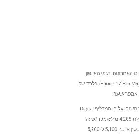
 האחרונות. דגמי האייפון
הגדולים והפרימיום יותר ראו עלייה מהירה בקיבולת הסוללה, שהגיעה לשיאה בחבילת הסוללה של ה-iPhone 17 Pro Max בלבד של
למרבה הצער, אתה לא צריך לצפות לשדרוגי קיבולת גדולים ב- iPhone 18 Pro כאשר הוא יגיע מאוחר השנה. על פי המדליף Digital
Chat Station, ה-iPhone 18 Pro יכלול סוללת 4,056 מיליאמפר/שעה בתצורה הסטנדרטית שלו – וסוללת 4,288 מיליאמפר/שעה
בדגם ה-eSIM בלבד בארה"ב. המדליף טען בעבר של-Pro Max תהיה סוללת 5,000 מיליאמפר/שעה בסין או בין 5,100 ל-5,200