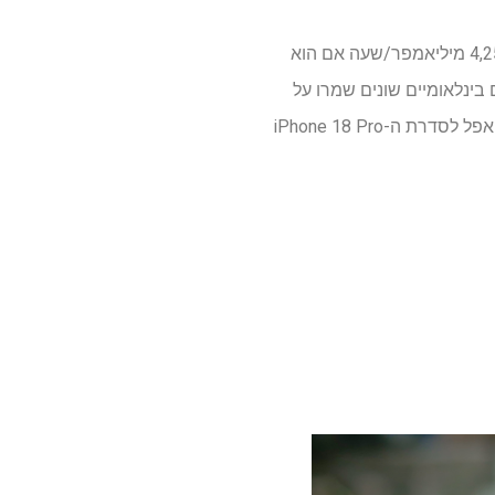
לעיון, ה-iPhone 17 Pro כלל סוללה של 3,998 מיליאמפר/שעה אם לטלפון שלך יש מגש SIM פיזי, ו-4,252 מיליאמפר/שעה אם הוא
אז האייפון 14 היו eSIM בלבד, בעוד ששווקים בינלאומיים שונים שמרו על
האפשרות הפיזית. אבל גודל הסוללה הוא רק גורם אחד שקובע את חיי הסוללה, ושבב A20 החדש של אפל לסדרת ה-iPhone 18 Pro