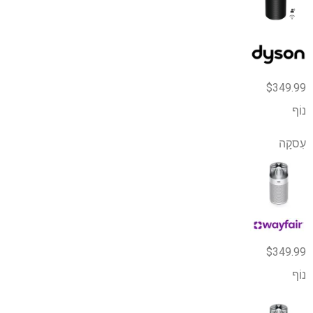
$349.99
נוֹף
עִסקָה
$349.99
נוֹף