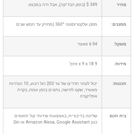
מְחִיר
349 $ (בזמן הבדיקה), אבל היה במבצע
מסננים:
מסנן אלקטרוסטטי 360° (מחזיק עד חמש שנים
מִשׁקָל:
6.94 פאונד
מידות:
9 x 9 x 18 אינץ'
תכונות:
יכול לטהר חדרים
של עד 203 רגל רבוע, 10 הגדרות
מאוורר, שקט לחישה, נתונים בזמן אמת, בקרת
אפליקציה
בית חכם:
שליטה בדיבורית, באמצעות שירותי קול תואמים
כגון Amazon Alexa, Google Assistant או Siri.