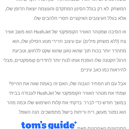
המשחק. לא רק בגלל הסינון המתקדם והעוצמה יוצאת הדופן שלו,
אלא בגלל העיצובים האיקוניים חסרי הלהבים שלו.
וזו הסיבה שמטהר האוויר הקומפקטי של HushJet הוא משב אוויר
צח (ללא משחק מילים). עם עיצוב חרירי מנוע הסילון שלו, הוא
מתהדר יותר בכוח תוך שהוא טוען שהוא שקט ללחוש, וטביעת
הרגל הקטנה שלו הופכת אותו לנוח יותר לחדרים קומפקטיים, מבלי
להיראות כמו כאב עיניים.
אבל עם תג המחיר הגבוה שלו, האם זה באמת שווה את ההייפ?
שמתי את מטהר האוויר הקומפקטי של HushJet לעבודה בביתי
במשך חודש כדי לברר. בדקתי את קלות השימוש שלו וכמה מהר
הוא נפטר מעשן, ריח וריחות בישול מתמשכים. הנה השפל.
הסרטונים האחרונים מאת