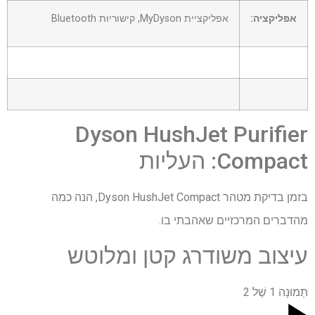
אפליקציה:
אפליקציית MyDyson, קישוריות Bluetooth
שורה
7
–
שורה
תא
8
1
–
Dyson HushJet Purifier
תא
Compact: העליות
1
בזמן בדיקת מטהר Dyson HushJet Compact, הנה כמה
מהדברים המרכזיים שאהבתי בו.
עיצוב משודרג קטן ומלוטש
תְמוּנָה
1
שֶׁל
2