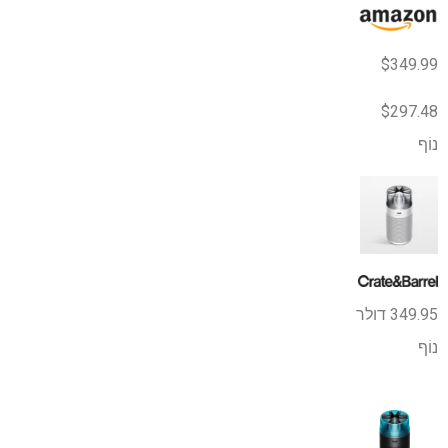
$349.99
$297.48
נוֹף
349.95 דולר
נוֹף