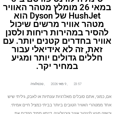
במאי 26 מומלץ מטהר האוויר
HushJet של Dyson הוא
מטהר אוויר מרשים שיכול
להסיר במהירות ריחות ולסנן
אוויר בחדרים קטנים יותר. עם
זאת, זה לא אידיאלי עבור
חללים גדולים יותר ומגיע
במחיר יקר.
23:57
,
9 מאי 2026
,
טכנולוגיה
אם, כמוני, אתם סובלים מאלרגיות עונתיות או לאבק, גיליתי שיש
אחד ממטהרי האוויר הטובים ביותר בביתי כמציל חיים אמיתי.
וכשזה מגיע לטיהור אוויר וטכנולוגיה, דייסון תמיד הקדים את