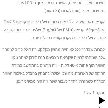
באיכות האוויר הפנימית, כאשר הצבע במסך ה-LCD עבר
במהירות מירוק (טוב) לאדום (דל מאוד).
הקריאות גם הצביעו על רמות גבוהות של חלקיקים: קריאת PM2.5
של 69g/m3 וקריאה PM10 של 71g/m3, שלעתים קרובות קשורה
להסרה של חלקיקים מיקרוסקופיים גדולים יותר.
ולמרות שבדרך כלל לא היית מחזיק מקל קטורת דולק קרוב למטהר
שלך, שמחתי לראות שקריאת הצבעים חזרו לירוק לאחר ניקוי
האוויר תוך פחות מ-40 דקות – וזה מרשים בהתחשב במידת
החזקה של הארומה. מה שכן, יכולתי להבחין בהבדל באיכות האוויר
הכוללת כשחזרתי לחדר כעבור שעה, וזה היה ממש מרענן.
תְמוּנָה
1
שֶׁל
2