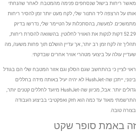
מאשר ריחות בישול שנסחפים פנימה מהמטבח. לאחר שהנחתי
אותו על הרצפה ליד התנור שלי, לקח מעט יותר זמן להסיר ריחות
מתמשכים. למעשה, בהסתכלות על הטיימר שלי, נדרשו בדיוק
52.29 דקות לנקות את האוויר לחלוטין. בהשוואה להסרת ריחות,
תהליך זה לקח זמן רב יותר, אך עדיין הושלם תוך פחות משעה, מה
שעדיין עולה על ביצועי מטהרי אוויר אחרים שבדקתי.
ראוי לציין כי בהתחשב שגם הסלון וגם אזור המטבח שלי הם בגודל
בינוני, ייתכן שה-HushJet לא יהיה יעיל באותה מידה בחללים
גדולים יותר. אבל, מכיוון שה-HushJet מיועד לחללים קטנים יותר,
התרשמתי מאוד עד כמה הוא חזק ואפקטיבי בביצוע העבודה
בצורה טובה.
זה באמת סופר שקט