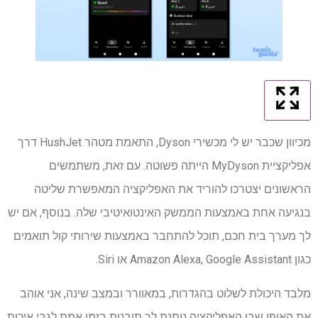
מכיוון שכבר יש לי מכשירי Dyson, התאמת מטהר HushJet דרך
אפליקציית MyDyson הייתה פשוטה. עם זאת, משתמשים
הראשונים יצטרכו להוריד את האפליקציה המאפשרת שליטה
בנגיעה אחת באמצעות הממשק האינטואיטיבי שלה. בנוסף, אם יש
לך מערך בית חכם, תוכל להתחבר באמצעות שירותי קול תואמים
כגון Amazon Alexa, Google Assistant או Siri.
מלבד היכולת לשלוט בהגדרות, במאוורר ובמצב שינה, אני אוהב
את האופן שבו האפליקציה נותנת לך תובנות בזמן אמת לגבי איכות