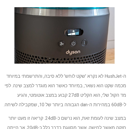
ה-HushJet לא נקרא 'שקט לוחש' ללא סיבה, והתרשמתי במיוחד
מכמה שקט הוא נשאר, במיוחד כאשר הוא מוגדר למצב שינה. לפי
מד הקול שלי, הוא הקליט 27dB קבוע במצב אוטומטי, והגיע
ל-60dB במהירות ה-dan הגבוהה ביותר של 10, שמקבילה לשיחה.
במצב שינה לעומת זאת, הוא נרשם כ-24dB. קריאה זו מעט יותר
חזקה מאשר לחישה, אשר מסווגת בדרך כלל כ-20dB, אך הייתה