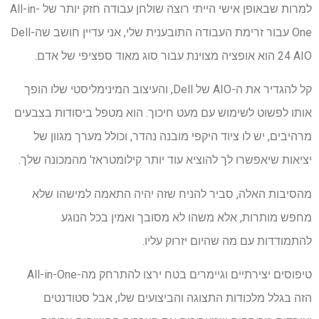
למרות שבאופן אישי הייתי רוצה שולחן עבודה חזק יותר של All-in-
One עבור זרימת העבודה התובענית שלי, אני עדיין חושב שה-Dell
24 AIO הוא אופציה מצוינת עבור סוג מאוד ספציפי של אדם.
קל להגדיר את ה-AIO של Dell, והעיצוב המינימליסטי שלו הופך
אותו לפשוט לשימוש עם מעט חיכוך. הוא מטפל ביסודות בצבעים
מרהיבים, יש לו ציוד היקפי מובנה נהדר, וכולל מערך מגוון של
יציאות שיאפשרו לך להוציא עוד יותר קילומטראז' מהמכונה שלך.
מהסיבות האלה, סביר להניח שזה יהיה התאמה למישהו שלא
מחפש מותרות, אלא משהו לא מסובך ואמין בכל הנוגע
להתמודדות עם מה שהיום יזרוק עליו.
טיפוסים יצירתיים וגיימרים בטח ירצו להתרחק מה-All-in-One
הזה בגלל מלכודות התצוגה והביצועים שלו, אבל סטודנטים