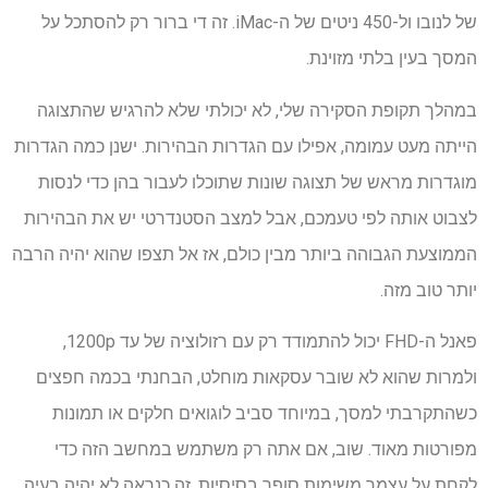
של לנובו ול-450 ניטים של ה-iMac. זה די ברור רק להסתכל על
המסך בעין בלתי מזוינת.
במהלך תקופת הסקירה שלי, לא יכולתי שלא להרגיש שהתצוגה
הייתה מעט עמומה, אפילו עם הגדרות הבהירות. ישנן כמה הגדרות
מוגדרות מראש של תצוגה שונות שתוכלו לעבור בהן כדי לנסות
לצבוט אותה לפי טעמכם, אבל למצב הסטנדרטי יש את הבהירות
הממוצעת הגבוהה ביותר מבין כולם, אז אל תצפו שהוא יהיה הרבה
יותר טוב מזה.
פאנל ה-FHD יכול להתמודד רק עם רזולוציה של עד 1200p,
ולמרות שהוא לא שובר עסקאות מוחלט, הבחנתי בכמה חפצים
כשהתקרבתי למסך, במיוחד סביב לוגואים חלקים או תמונות
מפורטות מאוד. שוב, אם אתה רק משתמש במחשב הזה כדי
לקחת על עצמך משימות סופר בסיסיות, זה כנראה לא יהיה בעיה