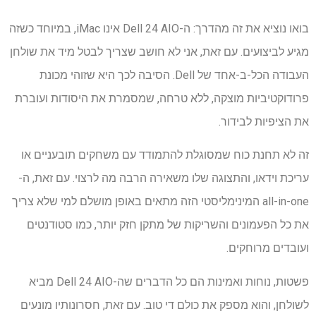
בואו נוציא את זה מהדרך: ה-Dell 24 AIO אינו iMac, במיוחד כשזה
מגיע לביצועים. עם זאת, אני לא חושב שצריך לבטל מיד את שולחן
העבודה הכל-ב-אחד של Dell. הסיבה לכך היא שזוהי מכונת
פרודוקטיביות מוצקה, ללא טרחה, שמסמרת את היסודות ועוברת
את הציפיות לבידור.
זה לא תחנת כוח שמסוגלת להתמודד עם משחקים תובעניים או
עריכת וידאו, והתצוגה שלו משאירה הרבה מה לרצוי. עם זאת, ה-
all-in-one המינימליסטי הזה מתאים באופן מושלם למי שלא צריך
את כל הפעמונים והשריקות של מתקן חזק יותר, כמו סטודנטים
ועובדים מרוחקים.
פשטות, נוחות ואמינות הם כל הדברים שה-Dell 24 AIO מביא
לשולחן, והוא מספק את כולם די טוב. עם זאת, חסרונותיו מונעים