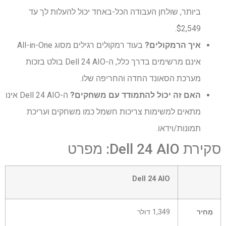
ביותר, שולחן העבודה הכל-באחד יכול להעלות לך עד
$2,549.
איך הרמקולים?
בעוד רמקולים רגילים מסוג All-in-One
אינם מרשימים בדרך כלל, ה-Dell 24 AIO בולט בזכות
מערכת הסאונד החדה והחריפה שלו.
האם זה יכול להתמודד עם משחקים?
ה-Dell 24 AIO אינו
מתאים למשימות צריכות חשמל כמו משחקים ועריכת
תמונות/וידאו.
סקירת Dell 24 AIO: מפרט
שורה
Dell 24 AIO
0
–
תא
מְחִיר
1,349 דולר
0