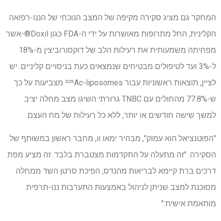
המחקר גם מציג סקירה מקיפה של המצב הנוכחי של הננו-רפואה
הקלינית, החל מתרופות מאושרות על ידי ה-FDA כגון Doxil®-אשר
מפחיתה משמעותית את רעילות הלב של דוקסורוביצין מ-18%
ל-3% ועד לטיפולים מבטיחים שנמצאים כעת בניסויים קליניים. יש
לציין, תוצאות ראשוניות עבור ²²⁵Ac-liposomes מצביעות על כך
ש-77.8% מהחולים עם TNBC גרורתי השיגו מצב מחלה יציב
למשך שישה חודשים או יותר, ללא כל רעילות של מח העצם.
"הפוטנציאל הוא עמוק", מבהיר ימאו וו, מחבר ראשון במשותף של
הסקירה. "זה מתעלה על התקדמות מצטברת בלבד. זה מציע מפת
דרכים ברת קיימא לבריאות מהנדס, הפיכת סרטן השד ממחלה
מסוכנת למצב שניתן לניהול באמצעות התערבות ננו-תרפית
מותאמת אישית."