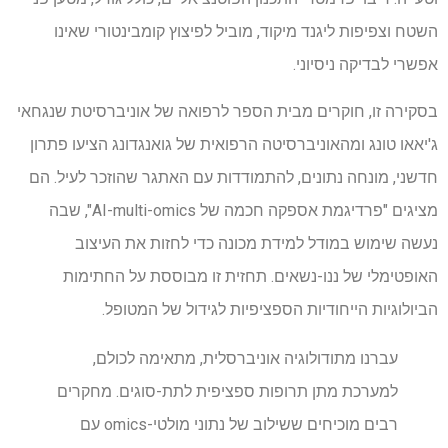
השטח וצפיפות ליגנד מיקוד, מוביל לפיצוץ קומבינטורי שאינו
אפשרי לבדיקה ניסיוני.
בסקירה זו, חוקרים מבית הספר לרפואה של אוניברסיטת שנגחאי
ג'יאאו טונג ומהאוניברסיטה הרפואית של גואנגדונג הציעו פתרון
חדשני, מונחה נתונים, להתמודדות עם האתגר שהוזכר לעיל. הם
מציגים "פרדיגמת אספקה ​​חכמה של AI-multi-omics", שבה
נעשה שימוש במודל למידת מכונה כדי לחזות את העיצוב
האופטימלי של ננו-נשאים. תחזית זו מבוססת על החתימות
הביולוגיות הייחודיות הספציפיות לגידול של המטופל.
עברנו מתודולוגיה אוניברסלית, מתאימה לכולם,
למערכת מתן תרופות ספציפית לתת-סוגים. מחקרים
רבים מוכיחים ששילוב של נתוני מולטי-omics עם