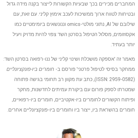
המחברים מכירים בכך שבעיות הקשורות לייצור בקנה מידה גדול
ובטיחות לטווח ארוך ממשיכות לעכב אימוץ קליני. עם זאת, עם
שילובם של AI, נתוני מולטי-omics וננונשאים ביומימטיים כמו
אקסוזומים, מסלול הטיפול בסרטן השד צפוי להיות מדויק ויעיל
יותר בעתיד.
מאמר זה 'אספקה ​​מושכלת ושינוי קליני של ננו-רפואה בסרטן השד:
ממחקר בסיסי לטיפול פרטני' פורסם ב-
חומרים ביו-פונקציונליים
(ISSN: 2959-0582),
כתב עת מקוון רב תחומי בגישה פתוחה
שמטרתו לספק פורום עם ביקורת עמיתים לחדשנות, מחקר
ופיתוח הקשורים לחומרים ביו-אקטיביים, חומרים ביו-רפואיים,
חומרים בהשראת ביו, ייצור ביו וחומרים ביו-פונקציונליים אחרים.