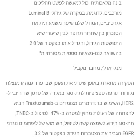
בינה מלאכותית יכול למעשה לפשט תהליכים
מורכבים. לדוגמה, במקרה של גידולי Luminal B
אגרסיביים, המודל שלנו שיפר משמעותית את
הסנכרון בין שחרור תרופה לבין שיעורי שיא
התפשטות הגידול, והגדיל אותו בפקטור של 2.8
בהשוואה לננו-נשאיות סטטיות מסורתיות".
מנג-יאו לי, מחבר מקביל
הסקירה מתארת ​​באופן שיטתי את האופן שבו פרדיגמה זו מנצלת
נקודות תורפה ספציפיות לתת-סוג. במקרה של סרטן שד חיובי ל-
HER2, השימוש בדנדרמרים מצומדים ב-Trastuzumab הביא
להפחתה של רעילות מחוץ למטרה ב-47%. לטיפול ב-TNBC,
תת-סוג הידוע לשמצה קשה לטיפול, השימוש של ליפוזומים נוגדני
EGFR הגביר את הצטברות הגידול בפקטור של 3.2.