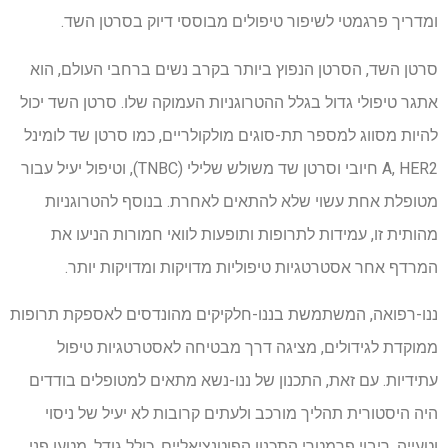
ומדריך פרגמטי לשיפור טיפולים מבוססי דיוק בסרטן השד.
סרטן השד, הסרטן הנפוץ ביותר בקרב נשים ברחבי העולם, הוא
אתגר טיפולי גדול בגלל ההטרוגניות העמוקה שלו. סרטן השד יכול
להיות מסווג למספר תת-סוגים מולקולריים, כמו סרטן שד לומינל
A, HER2 חיובי וסרטן שד משולש שלילי (TNBC), וטיפול יעיל עבור
מטופלת אחת עשוי שלא להתאים לאחרת. בנוסף להטרוגניות
מהותית זו, עמידות לתרופות ותופעות לוואי חמורות הניעו את
המרדף אחר אסטרטגיות טיפוליות מדויקות ומדויקות יותר.
ננו-רפואה, המשתמשת בננו-חלקיקים מהונדסים לאספקת תרופות
ממוקדת לגידולים, מציגה דרך מבטיחה לאסטרטגיות טיפול
עתידיות. עם זאת, התכנון של ננו-נשא מתאים למטופלים בודדים
היה היסטורית תהליך מורכב ולעתים קרובות לא יעיל של ניסוי
וטעייה. ריבוי פרמטרי התכנון הפוטנציאליים, כולל גודל, מטען פני