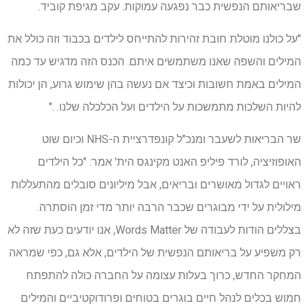
שבריאותם הנפשית כבר נפגעה עמוקות. עקב מגיפת קוביד.
"על כולנו מוטלת חובת זהירות להתייחס לילדים בכבוד וזה כולל את
המילים והשפה שאנו משתמשים איתם. הכנס הזה מדגיש עד כמה
המילים באמת חשובות וכיצד אם נעשה בהן שימוש גרוע, הן יכולות
להיות השלכות מתמשכות על הילדים ועל הכלכלה שלנו. ."
שר הבריאות לשעבר ומנכ"ל קונפדרציית ה-NHS וכיום שוט
האופוזיציה, לורד פיליפ האנט מקינגס הית' אמר: "כל הילדים
ראויים לגדול מאושרים ובריאים, אבל מיליונים סובלים מהתעללות
מילולית על ידי מבוגרים שכבר הרבה יותר מדי זמן הוסתרה.
בצללים הודות לעבודה של Words Matter, אנו יודעים כעת שזה לא
רק משפיע על בריאותם הנפשית של הילדים, אלא גם, כפי שמראה
המחקר החדש, כרוך בעלות עצומה על החברה כולה להתפתח
חמוש בכלים לנהל חיים בוגרים בטוחים ופרודוקטיביים והמילים