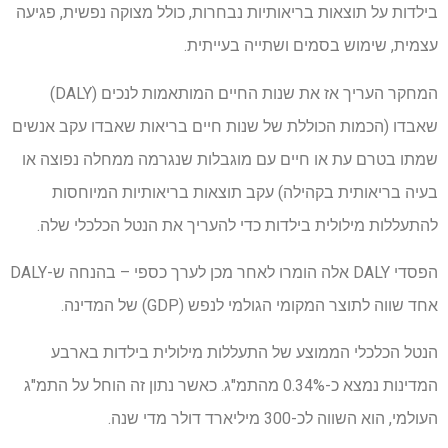
בילדות על תוצאות בריאותיות נבחרות, כולל מצוקה נפשית, פגיעה
עצמית, שימוש בסמים ושתייה בעייתית.
המחקר העריך אז את שנות החיים המותאמות לנכים (DALY)
שאבדו (הכמות הכוללת של שנות חיים בריאות שאבדו עקב אנשים
שמתו בטרם עת או חיים עם מוגבלות שנגרמה ממחלה נפוצה או
בעיה בריאותית בקהילה) עקב תוצאות בריאותיות המיוחסות
להתעללות מילולית בילדות כדי להעריך את הנטל הכלכלי שלה.
הפסדי DALY אלה הומרו לאחר מכן לערך כספי – בהנחה ש-DALY
אחד שווה לתוצר המקומי הגולמי לנפש (GDP) של המדינה.
הנטל הכלכלי הממוצע של התעללות מילולית בילדות בארבע
המדינות נמצא כ-0.34% מהתמ"ג. כאשר נתון זה הוחל על התמ"ג
העולמי, הוא השווה לכ-300 מיליארד דולר מדי שנה.