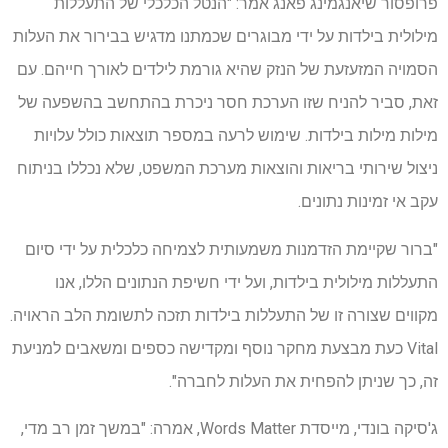
פרופסור שיאנגמינג פאנג אמר: "הנטל הכלכלי של התעללות
מילולית בילדות על ידי מבוגרים שכמתנו מדגיש בבירור את העלות
הסמויה המזעזעת של הנזק שהיא גורמת לילדים לאורך חייהם. עם
זאת, סביר להניח שזו הערכת חסר ניכרת בהתחשב בהשפעה של
מילות מילות בילדות. שימוש לרעה במספר תוצאות כולל עלויות
ניצול שירותי בריאות והוצאות מערכת המשפט, שלא נכללו בניתוח
עקב אי זמינות נתונים.
"ברור שקיימת הזדמנות משמעותית לצמיחה כלכלית על ידי סיום
התעללות מילולית בילדות, ועל ידי חשיפת הנתונים הללו, אנו
מקווים שצורה זו של התעללות בילדות תזכה לתשומת הלב הראויה.
Vital כעת מבצעת מחקר נוסף ומקדישה כספים ומשאבים למניעת
זה, כך שניתן להפחית את העלות לחברה".
ג'סיקה בונדי, מייסדת Words Matter, אמרה: "במשך זמן רב מדי,