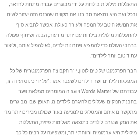
התעללות מילולית בילדות על ידי מבוגרים עברה מתחת לרדאר,
ובכל זאת היא נמצאת סביבנו. אנו מקווים שהכנס הזה יעזור לשים
את הנושא היטב על המפה ולעורר פעולה. אפשר להביא סוף
להתעללות מילולית בילדות עם יותר מודעות, הבנה ושיתוף פעולה
ברחבי העולם כדי להמציא פתרונות ילדים, לא להפיל אותם, וליצור
עתיד טוב יותר לילדים".
חבר הפרלמנט של טים לוטון, יו"ר הקבוצה הפרלמנטרית של כל
המפלגות לילדים ושר הילדים לשעבר אמר: "על ידי כינוס ועידה זו,
עבודתם של Words Matter ויועציה המומחים ממלאת פער
בהבנת הנזקים שעלולים להיגרם לילדים מ. האופן שבו מבוגרים
מתקשרים איתם והמסלולים למניעה בעוד שכולנו מכירים יותר מדי
את הנזק שנגרם לילדים כתוצאה מאלימות פיזית, התעללות
מילולית היא ערמומית ורווחת יותר, ומשפיעה על רבים כל כך