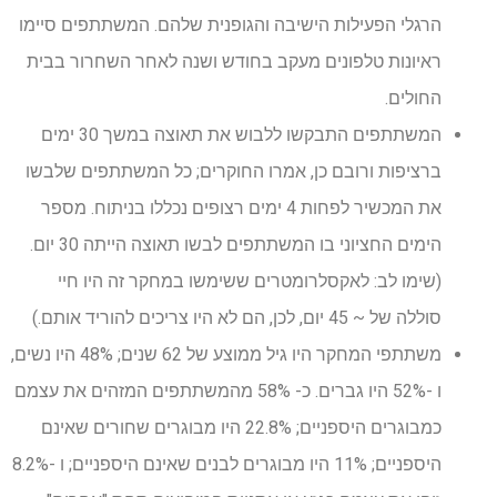
הרגלי הפעילות הישיבה והגופנית שלהם. המשתתפים סיימו
ראיונות טלפונים מעקב בחודש ושנה לאחר השחרור בבית
החולים.
המשתתפים התבקשו ללבוש את תאוצה במשך 30 ימים
ברציפות ורובם כן, אמרו החוקרים; כל המשתתפים שלבשו
את המכשיר לפחות 4 ימים רצופים נכללו בניתוח. מספר
הימים החציוני בו המשתתפים לבשו תאוצה הייתה 30 יום.
(שימו לב: לאקסלרומטרים ששימשו במחקר זה היו חיי
סוללה של ~ 45 יום, לכן, הם לא היו צריכים להוריד אותם.)
משתתפי המחקר היו גיל ממוצע של 62 שנים; 48% היו נשים,
ו -52% היו גברים. כ- 58% מהמשתתפים המזהים את עצמם
כמבוגרים היספניים; 22.8% היו מבוגרים שחורים שאינם
היספניים; 11% היו מבוגרים לבנים שאינם היספניים; ו -8.2%