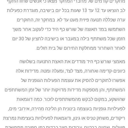
מחקרים קודמים של מחברי המחקר מצאו כי אנשים שחוו התקף
לב הוציאו עד 12 עד 13 שעות בכל יום בישיבה, מוגדרת כפעילות
ערה שכללה תנועה פיזית מעט עד לא. במחקר זה, החוקרים
השתמשו במד תאוצה של שורש כף היד כדי לעקוב אחר משך
הזמן שכל משתתף בילה במעבר או בישיבה לחציון של 30 יום
לאחר השחרור ממחלקת החירום של בית חולים.
מאמצי שורש כף היד מודדים את האצת התנועה בשלושה
כיוונים-קדימה ואחורה, מצד לצד, ומעלה ומטה. מדידות אלה
אפשרו לחוקרים להסיק את עוצמת הפעילות הגופנית של
המשתתף, והן מספקות מדידות מדויקות יותר של זמן המשתתפים
שהושקע, במקום לבקש מהמשתתפים לזכור. כמה דוגמאות
לפעילויות גופניות בעוצמה בינונית הן הליכה מהירה, אירובי מים,
ריקודים, משחק טניס או גינון, ודוגמאות לפעילויות בעצימות נמרצת
פועלות, שחייה ברכיים, עבודות חצר כבדות כמו חפירה מתמשכת