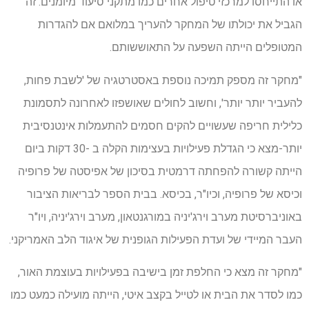
או התייחסו למרכזי טיפול אחרים כמו מתקני סיעוד מיומנים. זה
הגביל את יכולתו של המחקר להעריך במלואם אם להגדרות
המטופלים הייתה השפעה על התאוששותם.
"מחקר זה מספק תמיכה נוספת באסטרטגיה של 'לשבת פחות,
להעביר יותר יותר', וחשוב לחולים שאושפזו לאחרונה לתסמונת
כלילית חריפה שעשויים להקים חסמים להתעמלות אינטנסיבית
יותר-מצא כי הגדלת פעילויות בעצימות הקלה ב -30 דקות ביום
הייתה קשורה להפחתה דרמטית בסיכון של אפיסטה של ​​פרופיה
וכיסא של פרופיה, וכיו"ר, בכיסא. בבית הספר לבריאות הציבור
באוניברסיטת מערב וירג'יניה במורגנטאון, מערב וירג'יניה, ויו"ר
העבר המיידי של ועדת הפעילות הגופנית של איגוד הלב האמריקני.
"מחקר זה מצא כי החלפת זמן בישיבה בפעילויות בעוצמת האור,
כמו לסדר את הבית או לטייל בקצב איטי, הייתה מועילה כמעט כמו