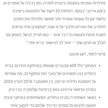
פעילויות גופניות בעוצמה בינונית-למורה, כמו רכיבה על אופניים או
ביצוע אירובי. בנוסף, החלפת 30 דקות של התנהגות בישיבה
כלשהי עם כל עוצמה גופנית יותר מאשר הלהילה את הסיכון
להלהיב את האירוע הלבבי על א-שנה. "ממצאים אלה מראים
לשבת פחות ולעשות כל דבר אחר – כמו לטייל, לבשל, ​​לשחק עם
הכלב או לגינון שלך – יעזור לך להישאר בריא יותר."
פרטי לימוד, רקע ועיצוב:
המחקר כלל 609 מבוגרים שטופלו במחלקת החירום בבית
החולים בגין תסמינים של כאבי חזה והתקף לב, מה שמרמז
על תסמונת כלילית חריפה, בין ספטמבר 2016 למרץ 2020,
במרכז הרפואי אירווינג באוניברסיטת קולומביה בניו יורק.
כאשר השתחררו מבית החולים, המשתתפים במחקר קיבלו
תאוצה ללבוש על מפרקי כף היד שלהם כדי לעקוב אחר