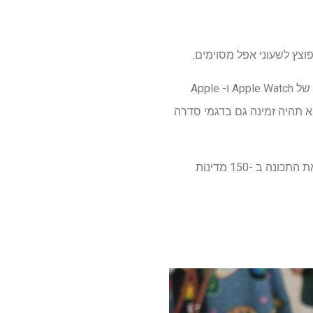
המשמעות היא שהתכונה תהיה זמינה להשקה המלאה של שעוני ה- Apple Watch Series 11 החדשים של Apple Watch ו- Apple
 לחץ דם, מכיוון שהיא תהיה זמינה גם בדגמי סדרה
בהשקת השעונים החדשים, אפל אמרה כי היא צפויה לקבל אישור מה- FDA ומווסתים אחרים להשיק את התכונה ב -150 מדינות