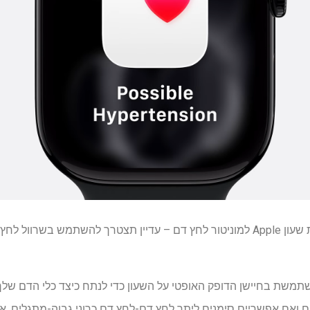
התכונה החדשה אינה הופכת את שעון Apple למוניטור לחץ דם – עדיין תצטרך להשתמ
משת בחיישן הדופק האופטי על השעון כדי לנתח כיצד כלי הדם שלך 