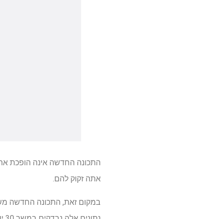
אתה זקוק להם.
במקום זאת, התכונה החדשה משת
נתונים אלה נבדקים במשך 30 יום ואם אפשריים סימנים ליתר לחץ דם-לחץ דם כרוני גבוה-מתגלים, אתה מקבל התראה על השעון.