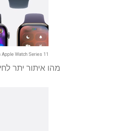
Apple Watch Series 11 הודיעה – צג לחץ דם, ציון שינה ו (סוף סוף) 24 שעות חיי סוללה
מהו איתור יתר לח